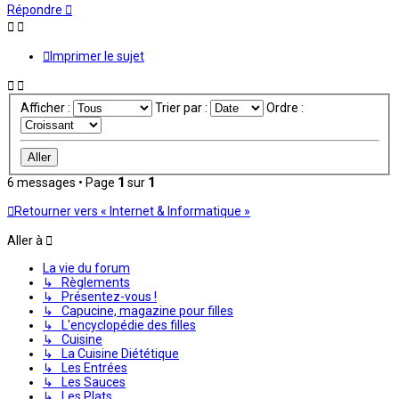
Répondre
Imprimer le sujet
Afficher :
Trier par :
Ordre :
6 messages • Page
1
sur
1
Retourner vers « Internet & Informatique »
Aller à
La vie du forum
↳ Règlements
↳ Présentez-vous !
↳ Capucine, magazine pour filles
↳ L'encyclopédie des filles
↳ Cuisine
↳ La Cuisine Diététique
↳ Les Entrées
↳ Les Sauces
↳ Les Plats