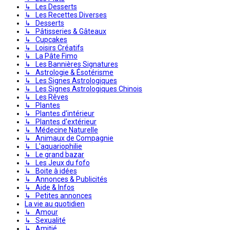
↳ Les Desserts
↳ Les Recettes Diverses
↳ Desserts
↳ Pâtisseries & Gâteaux
↳ Cupcakes
↳ Loisirs Créatifs
↳ La Pâte Fimo
↳ Les Bannières Signatures
↳ Astrologie & Ésotérisme
↳ Les Signes Astrologiques
↳ Les Signes Astrologiques Chinois
↳ Les Rêves
↳ Plantes
↳ Plantes d'intérieur
↳ Plantes d'extérieur
↳ Médecine Naturelle
↳ Animaux de Compagnie
↳ L'aquariophilie
↳ Le grand bazar
↳ Les Jeux du fofo
↳ Boite à idées
↳ Annonces & Publicités
↳ Aide & Infos
↳ Petites annonces
La vie au quotidien
↳ Amour
↳ Sexualité
↳ Amitié