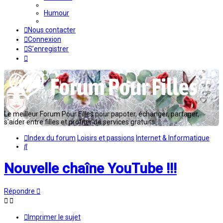
Humour
Nous contacter
Connexion
S’enregistrer
Le meilleur Forum Pour Filles pour papoter, échanger, partager,
s'aider entre filles et profiter de services gratuits...
Index du forum
Loisirs et passions
Internet & Informatique
Rechercher
Nouvelle chaîne YouTube !!!
Répondre
Imprimer le sujet