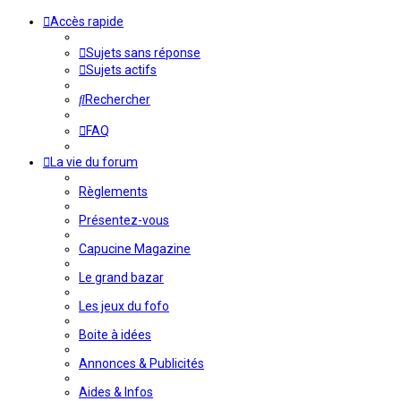
Accès rapide
Sujets sans réponse
Sujets actifs
Rechercher
FAQ
La vie du forum
Règlements
Présentez-vous
Capucine Magazine
Le grand bazar
Les jeux du fofo
Boite à idées
Annonces & Publicités
Aides & Infos