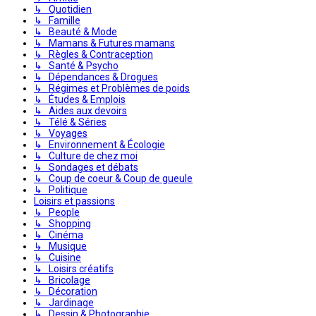
↳ Quotidien
↳ Famille
↳ Beauté & Mode
↳ Mamans & Futures mamans
↳ Règles & Contraception
↳ Santé & Psycho
↳ Dépendances & Drogues
↳ Régimes et Problèmes de poids
↳ Études & Emplois
↳ Aides aux devoirs
↳ Télé & Séries
↳ Voyages
↳ Environnement & Écologie
↳ Culture de chez moi
↳ Sondages et débats
↳ Coup de coeur & Coup de gueule
↳ Politique
Loisirs et passions
↳ People
↳ Shopping
↳ Cinéma
↳ Musique
↳ Cuisine
↳ Loisirs créatifs
↳ Bricolage
↳ Décoration
↳ Jardinage
↳ Dessin & Photographie