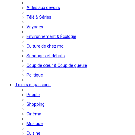
Aides aux devoirs
Télé & Séries
Voyages
Environnement & Écologie
Culture de chez moi
Sondages et débats
Coup de cœur & Coup de gueule
Politique
Loisirs et passions
People
Shopping
Cinéma
Musique
Cuisine