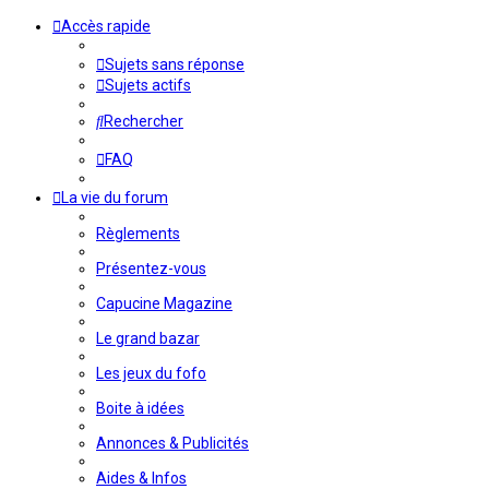
Accès rapide
Sujets sans réponse
Sujets actifs
Rechercher
FAQ
La vie du forum
Règlements
Présentez-vous
Capucine Magazine
Le grand bazar
Les jeux du fofo
Boite à idées
Annonces & Publicités
Aides & Infos