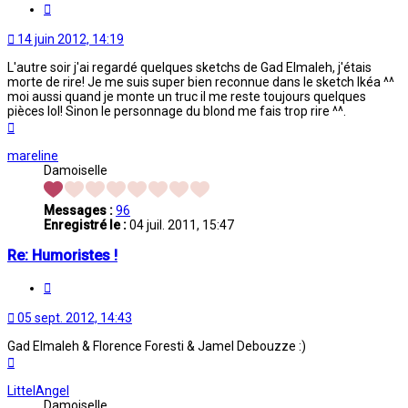
Citation
14 juin 2012, 14:19
L'autre soir j'ai regardé quelques sketchs de Gad Elmaleh, j'étais
morte de rire! Je me suis super bien reconnue dans le sketch Ikéa ^^
moi aussi quand je monte un truc il me reste toujours quelques
pièces lol! Sinon le personnage du blond me fais trop rire ^^.
Haut
mareline
Damoiselle
Messages :
96
Enregistré le :
04 juil. 2011, 15:47
Re: Humoristes !
Citation
05 sept. 2012, 14:43
Gad Elmaleh & Florence Foresti & Jamel Debouzze :)
Haut
LittelAngel
Damoiselle