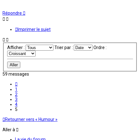
Répondre
Imprimer le sujet
Afficher :
Trier par :
Ordre :
59 messages
Précédente
1
2
3
4
5
Retourner vers « Humour »
Aller à
La vie du forum