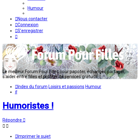
Humour
Nous contacter
Connexion
S’enregistrer
Le meilleur Forum Pour Filles pour papoter, échanger, partager,
s'aider entre filles et profiter de services gratuits...
Index du forum
Loisirs et passions
Humour
Rechercher
Humoristes !
Répondre
Imprimer le sujet