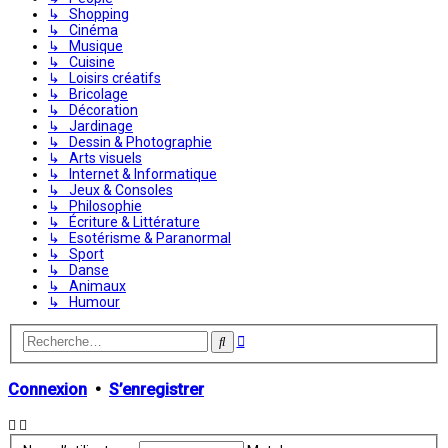
↳ Shopping
↳ Cinéma
↳ Musique
↳ Cuisine
↳ Loisirs créatifs
↳ Bricolage
↳ Décoration
↳ Jardinage
↳ Dessin & Photographie
↳ Arts visuels
↳ Internet & Informatique
↳ Jeux & Consoles
↳ Philosophie
↳ Écriture & Littérature
↳ Esotérisme & Paranormal
↳ Sport
↳ Danse
↳ Animaux
↳ Humour
Recherche
Rechercher
avancée
Connexion
•
S’enregistrer