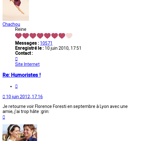
Chachou
Reine
Messages :
10571
Enregistré le :
10 juin 2010, 17:51
Contact :
Contacter
Chachou
Site Internet
Re: Humoristes !
Citation
10 juin 2012, 17:16
Je retourne voir Florence Foresti en septembre à Lyon avec une
amie, j'ai trop hâte :grin:
Haut