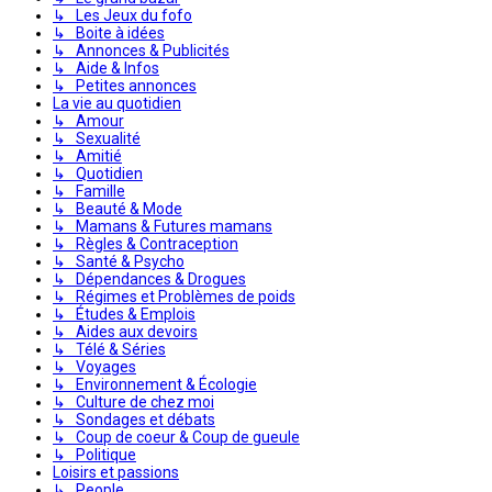
↳ Les Jeux du fofo
↳ Boite à idées
↳ Annonces & Publicités
↳ Aide & Infos
↳ Petites annonces
La vie au quotidien
↳ Amour
↳ Sexualité
↳ Amitié
↳ Quotidien
↳ Famille
↳ Beauté & Mode
↳ Mamans & Futures mamans
↳ Règles & Contraception
↳ Santé & Psycho
↳ Dépendances & Drogues
↳ Régimes et Problèmes de poids
↳ Études & Emplois
↳ Aides aux devoirs
↳ Télé & Séries
↳ Voyages
↳ Environnement & Écologie
↳ Culture de chez moi
↳ Sondages et débats
↳ Coup de coeur & Coup de gueule
↳ Politique
Loisirs et passions
↳ People