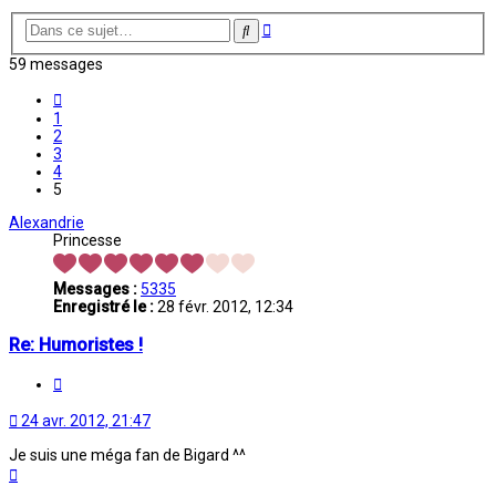
Recherche
Rechercher
avancée
59 messages
Précédente
1
2
3
4
5
Alexandrie
Princesse
Messages :
5335
Enregistré le :
28 févr. 2012, 12:34
Re: Humoristes !
Citation
24 avr. 2012, 21:47
Je suis une méga fan de Bigard ^^
Haut