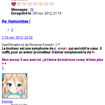
Messages :
70
Enregistré le :
09 nov. 2012, 21:19
Re: Humoristes !
Citation
16 nov. 2012, 22:32
Gad Elmaleh et de Florence Foresti ! :) ^^
Le bonheur est une symphonie de c
o
u
l
e
u
r
s
qui enrichit le cœur .
Il
suffit, pour un avenir prometteur d'aimer simplement la vie !
♥
Mon amour 3 ans avec toi , je t'aime de tout mon coeur et bien plus
♥ ♥
Haut
Eternia