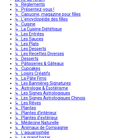
↳ Règlements
↳ Présentez-vous !
↳ Capucine, magazine pour filles
↳ L'encyclopédie des filles
↳ Cuisine
↳ La Cuisine Diététique
↳ Les Entrées
↳ Les Sauces
↳ Les Plats
↳ Les Desserts
↳ Les Recettes Diverses
↳ Desserts
↳ Pâtisseries & Gâteaux
↳ Cupcakes
↳ Loisirs Créatifs
↳ La Pâte Fimo
↳ Les Bannières Signatures
↳ Astrologie & Ésotérisme
↳ Les Signes Astrologiques
↳ Les Signes Astrologiques Chinois
↳ Les Rêves
↳ Plantes
↳ Plantes d'intérieur
↳ Plantes d'extérieur
↳ Médecine Naturelle
↳ Animaux de Compagnie
↳ L'aquariophilie
↳ Le grand bazar