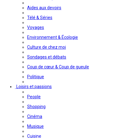
Aides aux devoirs
Télé & Séries
Voyages
Environnement & Écologie
Culture de chez moi
Sondages et débats
Coup de cœur & Coup de gueule
Politique
Loisirs et passions
People
Shopping
Cinéma
Musique
Cuisine