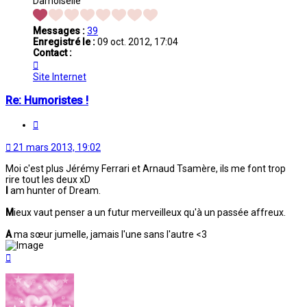
Damoiselle
Messages :
39
Enregistré le :
09 oct. 2012, 17:04
Contact :
Contacter
Eternia
Site Internet
Re: Humoristes !
Citation
21 mars 2013, 19:02
Moi c'est plus Jérémy Ferrari et Arnaud Tsamère, ils me font trop
rire tout les deux xD
I
am hunter of Dream.
M
ieux vaut penser a un futur merveilleux qu'à un passée affreux.
A
ma sœur jumelle, jamais l'une sans l'autre <3
Haut