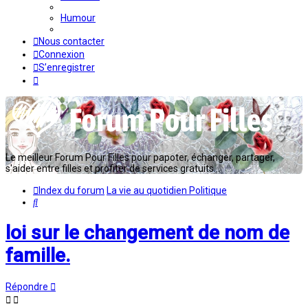
Humour
Nous contacter
Connexion
S’enregistrer
Le meilleur Forum Pour Filles pour papoter, échanger, partager,
s'aider entre filles et profiter de services gratuits...
Index du forum
La vie au quotidien
Politique
Rechercher
loi sur le changement de nom de
famille.
Répondre