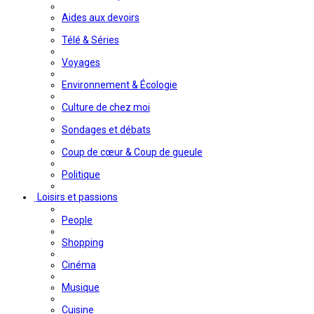
Aides aux devoirs
Télé & Séries
Voyages
Environnement & Écologie
Culture de chez moi
Sondages et débats
Coup de cœur & Coup de gueule
Politique
Loisirs et passions
People
Shopping
Cinéma
Musique
Cuisine