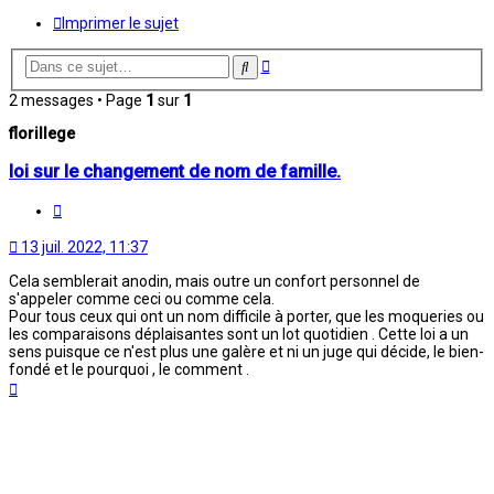
Imprimer le sujet
Recherche
Rechercher
avancée
2 messages • Page
1
sur
1
florillege
loi sur le changement de nom de famille.
Citation
13 juil. 2022, 11:37
Cela semblerait anodin, mais outre un confort personnel de
s'appeler comme ceci ou comme cela.
Pour tous ceux qui ont un nom difficile à porter, que les moqueries ou
les comparaisons déplaisantes sont un lot quotidien . Cette loi a un
sens puisque ce n'est plus une galère et ni un juge qui décide, le bien-
fondé et le pourquoi , le comment .
Haut