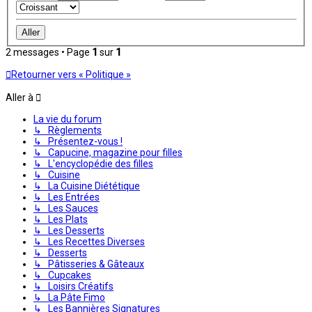
2 messages • Page
1
sur
1
Retourner vers « Politique »
Aller à
La vie du forum
↳ Règlements
↳ Présentez-vous !
↳ Capucine, magazine pour filles
↳ L'encyclopédie des filles
↳ Cuisine
↳ La Cuisine Diététique
↳ Les Entrées
↳ Les Sauces
↳ Les Plats
↳ Les Desserts
↳ Les Recettes Diverses
↳ Desserts
↳ Pâtisseries & Gâteaux
↳ Cupcakes
↳ Loisirs Créatifs
↳ La Pâte Fimo
↳ Les Bannières Signatures