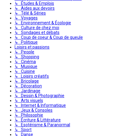
↳ Études & Emplois
↳ Aides aux devoirs
↳ Télé & Séries
↳ Voyages
↳ Environnement & Écologie
↳ Culture de chez moi
↳ Sondages et débats
↳ Coup de coeur & Coup de gueule
↳ Politique
Loisirs et passions
↳ People
↳ Shopping
↳ Cinéma
↳ Musique
↳ Cuisine
↳ Loisirs créatifs
↳ Bricolage
↳ Décoration
↳ Jardinage
↳ Dessin & Photographie
↳ Arts visuels
↳ Internet & Informatique
↳ Jeux & Consoles
↳ Philosophie
↳ Écriture & Littérature
↳ Esotérisme & Paranormal
↳ Sport
↳ Danse