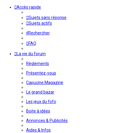
Accès rapide
Sujets sans réponse
Sujets actifs
Rechercher
FAQ
La vie du forum
Règlements
Présentez-vous
Capucine Magazine
Le grand bazar
Les jeux du fofo
Boite à idées
Annonces & Publicités
Aides & Infos