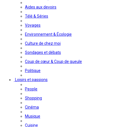
Aides aux devoirs
Télé & Séries
Voyages
Environnement & Écologie
Culture de chez moi
Sondages et débats
Coup de cœur & Coup de gueule
Politique
Loisirs et passions
People
Shopping
Cinéma
Musique
Cuisine