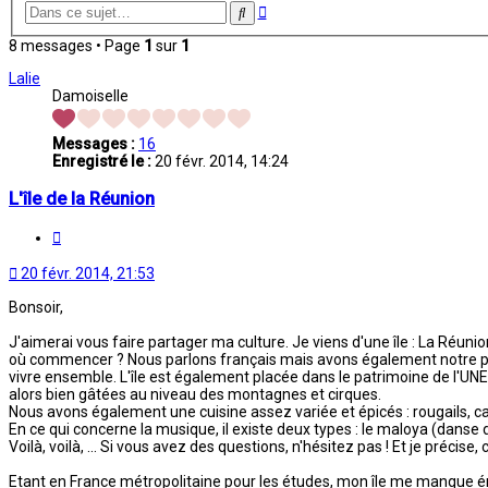
Recherche
Rechercher
avancée
8 messages • Page
1
sur
1
Lalie
Damoiselle
Messages :
16
Enregistré le :
20 févr. 2014, 14:24
L'île de la Réunion
Citation
20 févr. 2014, 21:53
Bonsoir,
J'aimerai vous faire partager ma culture. Je viens d'une île : La Réunio
où commencer ? Nous parlons français mais avons également notre propre 
vivre ensemble. L'île est également placée dans le patrimoine de l'UNE
alors bien gâtées au niveau des montagnes et cirques.
Nous avons également une cuisine assez variée et épicés : rougails, carr
En ce qui concerne la musique, il existe deux types : le maloya (danse 
Voilà, voilà, ... Si vous avez des questions, n'hésitez pas ! Et je précise,
Etant en France métropolitaine pour les études, mon île me manque éno