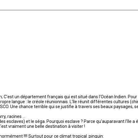
n; C'est un département français qui est situé dans l'Océan Indien. Pour 
langue : le créole réunionnais. L'île réunit différentes cultures (chino
SCO. Une chance terrible qui se justifie à travers ses beaux paysages, s
y, racines ...
des esclaves) et le séga. Pourquoi esclave ? Parce qu'auparavant l'île a é
 c'est vraiment une belle destination à visiter !
rmément !!!! Surtout pour ce climat tropical :pinguin: