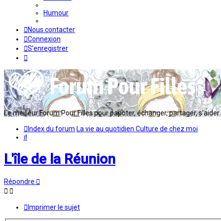
Humour
Nous contacter
Connexion
S’enregistrer
Le meilleur Forum Pour Filles pour papoter, échanger, partager, s'aider en
Index du forum
La vie au quotidien
Culture de chez moi
Rechercher
L'île de la Réunion
Répondre
Imprimer le sujet