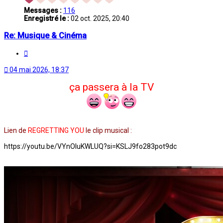
Messages :
116
Enregistré le :
02 oct. 2025, 20:40
Re: Musique & Cinéma
Citation
04 mai 2026, 18:37
ça passera à la TV
Lien de
REGRETTING YOU
le clip musical :
https://youtu.be/VYnOluKWLUQ?si=KSLJ9fo283pot9dc