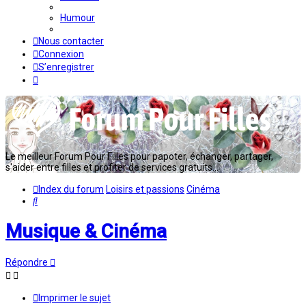
Humour
Nous contacter
Connexion
S’enregistrer
Le meilleur Forum Pour Filles pour papoter, échanger, partager,
s'aider entre filles et profiter de services gratuits...
Index du forum
Loisirs et passions
Cinéma
Rechercher
Musique & Cinéma
Répondre
Imprimer le sujet