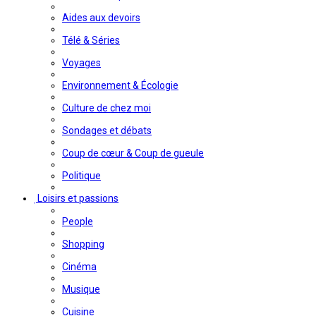
Aides aux devoirs
Télé & Séries
Voyages
Environnement & Écologie
Culture de chez moi
Sondages et débats
Coup de cœur & Coup de gueule
Politique
Loisirs et passions
People
Shopping
Cinéma
Musique
Cuisine