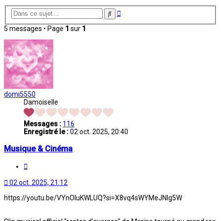
Recherche
Rechercher
avancée
5 messages • Page
1
sur
1
domi5550
Damoiselle
Messages :
116
Enregistré le :
02 oct. 2025, 20:40
Musique & Cinéma
Citation
02 oct. 2025, 21:12
https://youtu.be/VYnOluKWLUQ?si=X8vq4sWYMeJNlg5W