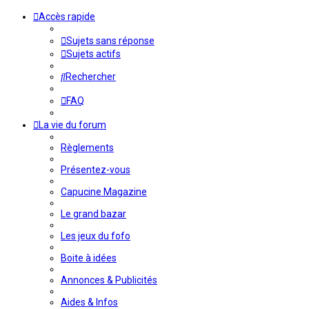
Accès rapide
Sujets sans réponse
Sujets actifs
Rechercher
FAQ
La vie du forum
Règlements
Présentez-vous
Capucine Magazine
Le grand bazar
Les jeux du fofo
Boite à idées
Annonces & Publicités
Aides & Infos