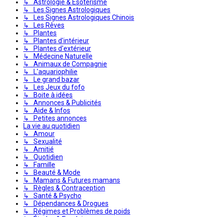
↳ Astrologie & Ésotérisme
↳ Les Signes Astrologiques
↳ Les Signes Astrologiques Chinois
↳ Les Rêves
↳ Plantes
↳ Plantes d'intérieur
↳ Plantes d'extérieur
↳ Médecine Naturelle
↳ Animaux de Compagnie
↳ L'aquariophilie
↳ Le grand bazar
↳ Les Jeux du fofo
↳ Boite à idées
↳ Annonces & Publicités
↳ Aide & Infos
↳ Petites annonces
La vie au quotidien
↳ Amour
↳ Sexualité
↳ Amitié
↳ Quotidien
↳ Famille
↳ Beauté & Mode
↳ Mamans & Futures mamans
↳ Règles & Contraception
↳ Santé & Psycho
↳ Dépendances & Drogues
↳ Régimes et Problèmes de poids