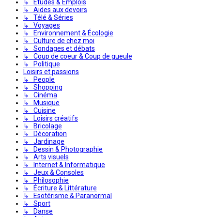
↳ Études & Emplois
↳ Aides aux devoirs
↳ Télé & Séries
↳ Voyages
↳ Environnement & Écologie
↳ Culture de chez moi
↳ Sondages et débats
↳ Coup de coeur & Coup de gueule
↳ Politique
Loisirs et passions
↳ People
↳ Shopping
↳ Cinéma
↳ Musique
↳ Cuisine
↳ Loisirs créatifs
↳ Bricolage
↳ Décoration
↳ Jardinage
↳ Dessin & Photographie
↳ Arts visuels
↳ Internet & Informatique
↳ Jeux & Consoles
↳ Philosophie
↳ Écriture & Littérature
↳ Esotérisme & Paranormal
↳ Sport
↳ Danse