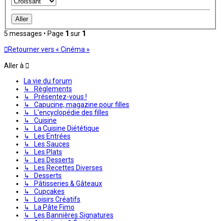
5 messages • Page
1
sur
1
Retourner vers « Cinéma »
Aller à
La vie du forum
↳ Règlements
↳ Présentez-vous !
↳ Capucine, magazine pour filles
↳ L'encyclopédie des filles
↳ Cuisine
↳ La Cuisine Diététique
↳ Les Entrées
↳ Les Sauces
↳ Les Plats
↳ Les Desserts
↳ Les Recettes Diverses
↳ Desserts
↳ Pâtisseries & Gâteaux
↳ Cupcakes
↳ Loisirs Créatifs
↳ La Pâte Fimo
↳ Les Bannières Signatures