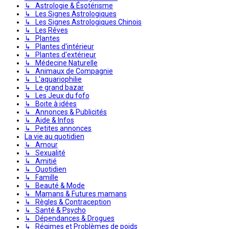
↳ Astrologie & Ésotérisme
↳ Les Signes Astrologiques
↳ Les Signes Astrologiques Chinois
↳ Les Rêves
↳ Plantes
↳ Plantes d'intérieur
↳ Plantes d'extérieur
↳ Médecine Naturelle
↳ Animaux de Compagnie
↳ L'aquariophilie
↳ Le grand bazar
↳ Les Jeux du fofo
↳ Boite à idées
↳ Annonces & Publicités
↳ Aide & Infos
↳ Petites annonces
La vie au quotidien
↳ Amour
↳ Sexualité
↳ Amitié
↳ Quotidien
↳ Famille
↳ Beauté & Mode
↳ Mamans & Futures mamans
↳ Règles & Contraception
↳ Santé & Psycho
↳ Dépendances & Drogues
↳ Régimes et Problèmes de poids