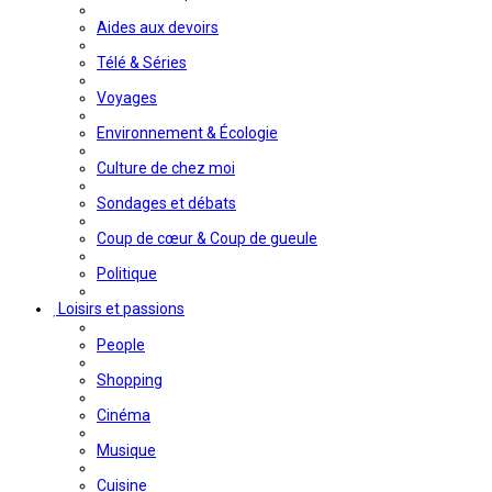
Aides aux devoirs
Télé & Séries
Voyages
Environnement & Écologie
Culture de chez moi
Sondages et débats
Coup de cœur & Coup de gueule
Politique
Loisirs et passions
People
Shopping
Cinéma
Musique
Cuisine