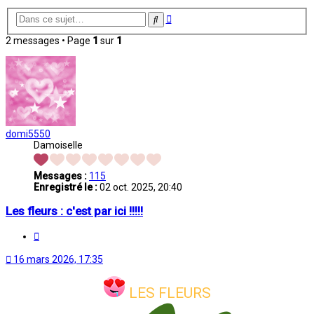
Recherche
Rechercher
avancée
2 messages • Page
1
sur
1
domi5550
Damoiselle
Messages :
115
Enregistré le :
02 oct. 2025, 20:40
Les fleurs : c'est par ici !!!!!
Citation
16 mars 2026, 17:35
LES FLEURS