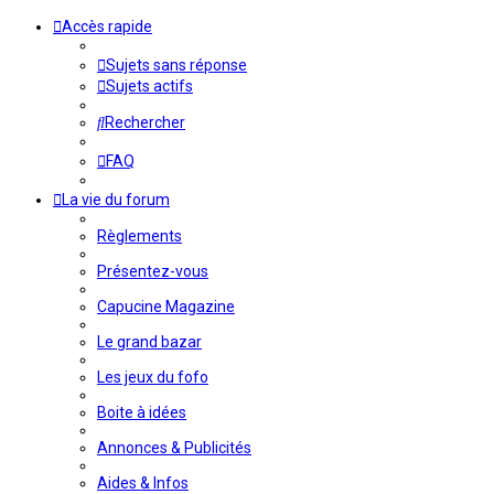
Accès rapide
Sujets sans réponse
Sujets actifs
Rechercher
FAQ
La vie du forum
Règlements
Présentez-vous
Capucine Magazine
Le grand bazar
Les jeux du fofo
Boite à idées
Annonces & Publicités
Aides & Infos