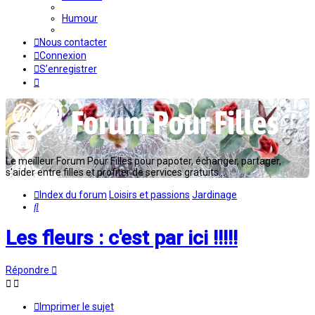
Humour
Nous contacter
Connexion
S’enregistrer
Le meilleur Forum Pour Filles pour papoter, échanger, partager,
s'aider entre filles et profiter de services gratuits...
Index du forum
Loisirs et passions
Jardinage
Rechercher
Les fleurs : c'est par ici !!!!!
Répondre
Imprimer le sujet