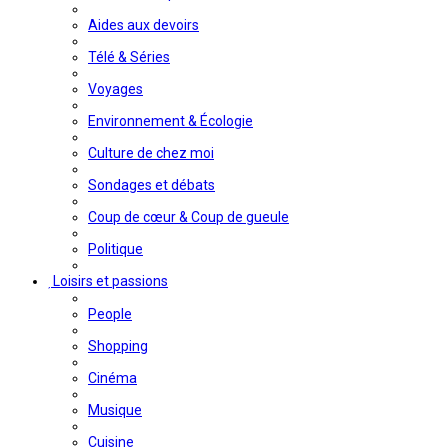
Aides aux devoirs
Télé & Séries
Voyages
Environnement & Écologie
Culture de chez moi
Sondages et débats
Coup de cœur & Coup de gueule
Politique
Loisirs et passions
People
Shopping
Cinéma
Musique
Cuisine