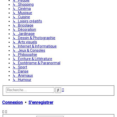
↳ People
↳ Shopping
↳ Cinéma
↳ Musique
↳ Cuisine
↳ Loisirs créatifs
↳ Bricolage
↳ Décoration
↳ Jardinage
↳ Dessin & Photographie
↳ Arts visuels
↳ Internet & Informatique
↳ Jeux & Consoles
↳ Philosophie
↳ Écriture & Littérature
↳ Esotérisme & Paranormal
↳ Sport
↳ Danse
↳ Animaux
↳ Humour
Recherche
Rechercher
avancée
Connexion
•
S’enregistrer