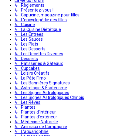
La vie du forum
↳ Règlements
↳ Présentez-vous !
↳ Capucine, magazine pour filles
↳ L'encyclopédie des filles
↳ Cuisine
↳ La Cuisine Diététique
↳ Les Entrées
↳ Les Sauces
↳ Les Plats
↳ Les Desserts
↳ Les Recettes Diverses
↳ Desserts
↳ Pâtisseries & Gâteaux
↳ Cupcakes
↳ Loisirs Créatifs
↳ La Pâte Fimo
↳ Les Bannières Signatures
↳ Astrologie & Ésotérisme
↳ Les Signes Astrologiques
↳ Les Signes Astrologiques Chinois
↳ Les Rêves
↳ Plantes
↳ Plantes d'intérieur
↳ Plantes d'extérieur
↳ Médecine Naturelle
↳ Animaux de Compagnie
↳ L'aquariophilie