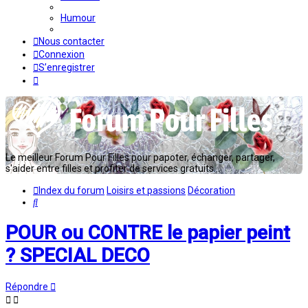
Humour
Nous contacter
Connexion
S’enregistrer
Le meilleur Forum Pour Filles pour papoter, échanger, partager,
s'aider entre filles et profiter de services gratuits...
Index du forum
Loisirs et passions
Décoration
Rechercher
POUR ou CONTRE le papier peint
? SPECIAL DECO
Répondre