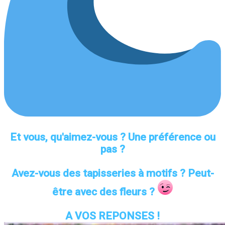
Et vous, qu'aimez-vous ? Une préférence ou
pas ?
Avez-vous des tapisseries à motifs ? Peut-
être avec des fleurs ?
A VOS REPONSES !