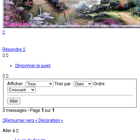
Haut
Répondre
Imprimer le sujet
Afficher :
Trier par :
Ordre :
3 messages • Page
1
sur
1
Retourner vers « Décoration »
Aller à