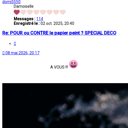
domi5550
Damoiselle
Messages :
114
Enregistré le :
02 oct. 2025, 20:40
Re: POUR ou CONTRE le papier peint ? SPECIAL DECO
Citation
08 mai 2026, 20:17
A VOUS !!!