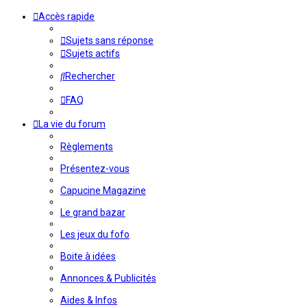
Accès rapide
Sujets sans réponse
Sujets actifs
Rechercher
FAQ
La vie du forum
Règlements
Présentez-vous
Capucine Magazine
Le grand bazar
Les jeux du fofo
Boite à idées
Annonces & Publicités
Aides & Infos