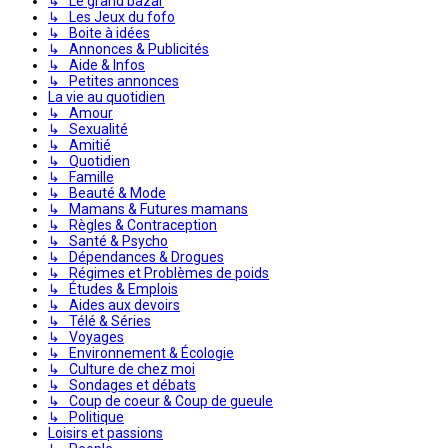
↳ Le grand bazar
↳ Les Jeux du fofo
↳ Boite à idées
↳ Annonces & Publicités
↳ Aide & Infos
↳ Petites annonces
La vie au quotidien
↳ Amour
↳ Sexualité
↳ Amitié
↳ Quotidien
↳ Famille
↳ Beauté & Mode
↳ Mamans & Futures mamans
↳ Règles & Contraception
↳ Santé & Psycho
↳ Dépendances & Drogues
↳ Régimes et Problèmes de poids
↳ Études & Emplois
↳ Aides aux devoirs
↳ Télé & Séries
↳ Voyages
↳ Environnement & Écologie
↳ Culture de chez moi
↳ Sondages et débats
↳ Coup de coeur & Coup de gueule
↳ Politique
Loisirs et passions