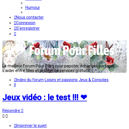
Humour
Nous contacter
Connexion
S’enregistrer
Le meilleur Forum Pour Filles pour papoter, échanger, partager,
s'aider entre filles et profiter de services gratuits...
Index du forum
Loisirs et passions
Jeux & Consoles
Rechercher
Jeux vidéo : le test !!! ❤
Répondre
Imprimer le sujet