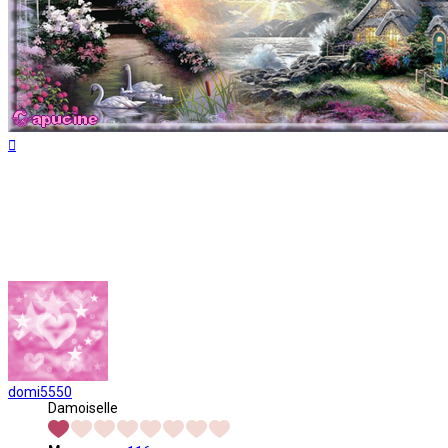
Haut
domi5550
Damoiselle