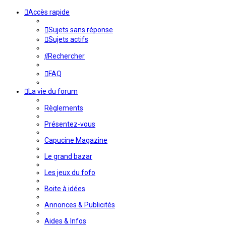
Accès rapide
Sujets sans réponse
Sujets actifs
Rechercher
FAQ
La vie du forum
Règlements
Présentez-vous
Capucine Magazine
Le grand bazar
Les jeux du fofo
Boite à idées
Annonces & Publicités
Aides & Infos