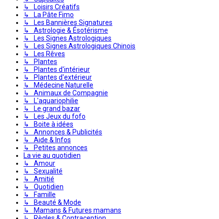
↳ Loisirs Créatifs
↳ La Pâte Fimo
↳ Les Bannières Signatures
↳ Astrologie & Ésotérisme
↳ Les Signes Astrologiques
↳ Les Signes Astrologiques Chinois
↳ Les Rêves
↳ Plantes
↳ Plantes d'intérieur
↳ Plantes d'extérieur
↳ Médecine Naturelle
↳ Animaux de Compagnie
↳ L'aquariophilie
↳ Le grand bazar
↳ Les Jeux du fofo
↳ Boite à idées
↳ Annonces & Publicités
↳ Aide & Infos
↳ Petites annonces
La vie au quotidien
↳ Amour
↳ Sexualité
↳ Amitié
↳ Quotidien
↳ Famille
↳ Beauté & Mode
↳ Mamans & Futures mamans
↳ Règles & Contraception