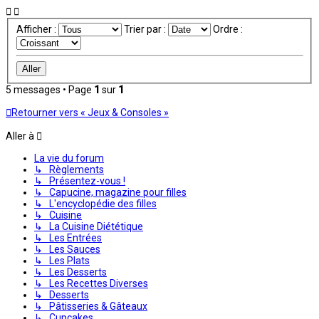
Afficher :
Trier par :
Ordre :
5 messages • Page
1
sur
1
Retourner vers « Jeux & Consoles »
Aller à
La vie du forum
↳ Règlements
↳ Présentez-vous !
↳ Capucine, magazine pour filles
↳ L'encyclopédie des filles
↳ Cuisine
↳ La Cuisine Diététique
↳ Les Entrées
↳ Les Sauces
↳ Les Plats
↳ Les Desserts
↳ Les Recettes Diverses
↳ Desserts
↳ Pâtisseries & Gâteaux
↳ Cupcakes