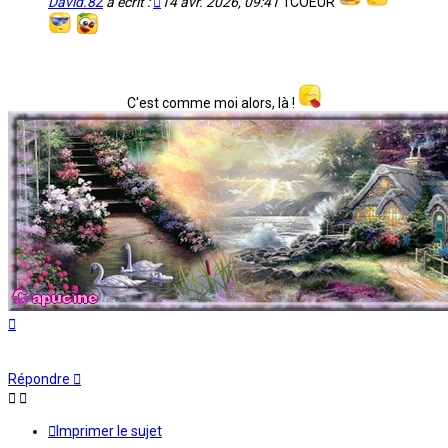
David.8Z
a écrit :
14 avr. 2026, 09:41
1COEUR
C'est comme moi alors, là !
Haut
Répondre
Imprimer le sujet