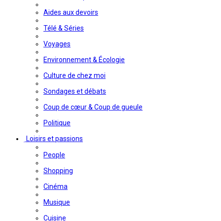
Aides aux devoirs
Télé & Séries
Voyages
Environnement & Écologie
Culture de chez moi
Sondages et débats
Coup de cœur & Coup de gueule
Politique
Loisirs et passions
People
Shopping
Cinéma
Musique
Cuisine