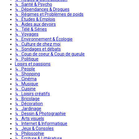
↳ Santé & Psycho
↳ Dépendances & Drogues
↳ Régimes et Problèmes de poids
↳ Études & Emplois
↳ Aides aux devoirs
↳ Télé & Séries
↳ Voyages
↳ Environnement & Écologie
↳ Culture de chez moi
↳ Sondages et débats
↳ Coup de coeur & Coup de gueule
↳ Politique
Loisirs et passions
↳ People
↳ Shopping
↳ Cinéma
↳ Musique
↳ Cuisine
↳ Loisirs créatifs
↳ Bricolage
↳ Décoration
↳ Jardinage
↳ Dessin & Photographie
↳ Arts visuels
↳ Internet & Informatique
↳ Jeux & Consoles
↳ Philosophie
↳ Écriture & Littérature