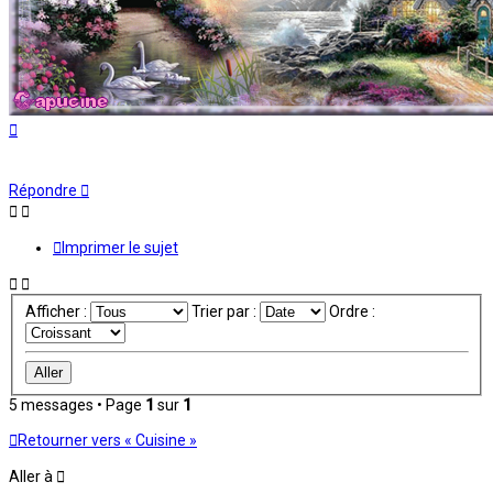
Haut
Répondre
Imprimer le sujet
Afficher :
Trier par :
Ordre :
5 messages • Page
1
sur
1
Retourner vers « Cuisine »
Aller à