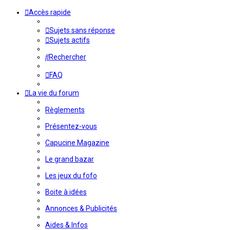
Accès rapide
Sujets sans réponse
Sujets actifs
Rechercher
FAQ
La vie du forum
Règlements
Présentez-vous
Capucine Magazine
Le grand bazar
Les jeux du fofo
Boite à idées
Annonces & Publicités
Aides & Infos