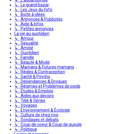
↳ Le grand bazar
↳ Les Jeux du fofo
↳ Boite à idées
↳ Annonces & Publicités
↳ Aide & Infos
↳ Petites annonces
La vie au quotidien
↳ Amour
↳ Sexualité
↳ Amitié
↳ Quotidien
↳ Famille
↳ Beauté & Mode
↳ Mamans & Futures mamans
↳ Règles & Contraception
↳ Santé & Psycho
↳ Dépendances & Drogues
↳ Régimes et Problèmes de poids
↳ Études & Emplois
↳ Aides aux devoirs
↳ Télé & Séries
↳ Voyages
↳ Environnement & Écologie
↳ Culture de chez moi
↳ Sondages et débats
↳ Coup de coeur & Coup de gueule
↳ Politique
Loisirs et passions