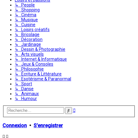
↳ People
↳ Shopping
↳ Cinéma
↳ Musique
↳ Cuisine
↳ Loisirs créatifs
↳ Bricolage
↳ Décoration
↳ Jardinage
↳ Dessin & Photographie
↳ Arts visuels
↳ Internet & Informatique
↳ Jeux & Consoles
↳ Philosophie
↳ Écriture & Littérature
↳ Esotérisme & Paranormal
↳ Sport
↳ Danse
↳ Animaux
↳ Humour
Recherche
Rechercher
avancée
Connexion
•
S’enregistrer