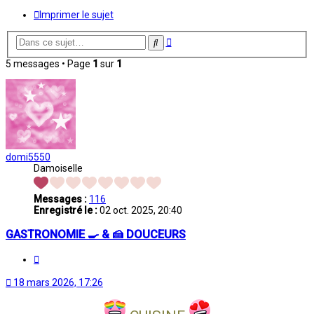
Imprimer le sujet
Recherche
Rechercher
avancée
5 messages • Page
1
sur
1
domi5550
Damoiselle
Messages :
116
Enregistré le :
02 oct. 2025, 20:40
GASTRONOMIE 🍳 & 🍰 DOUCEURS
Citation
18 mars 2026, 17:26