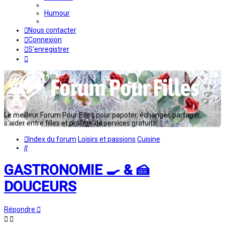
Humour
Nous contacter
Connexion
S’enregistrer
Le meilleur Forum Pour Filles pour papoter, échanger, partager,
s'aider entre filles et profiter de services gratuits...
Index du forum
Loisirs et passions
Cuisine
Rechercher
GASTRONOMIE 🍳 & 🍰
DOUCEURS
Répondre