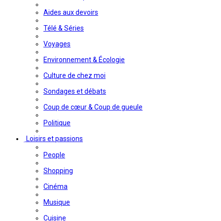
Aides aux devoirs
Télé & Séries
Voyages
Environnement & Écologie
Culture de chez moi
Sondages et débats
Coup de cœur & Coup de gueule
Politique
Loisirs et passions
People
Shopping
Cinéma
Musique
Cuisine