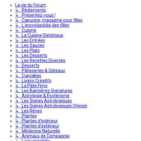
La vie du forum
↳ Règlements
↳ Présentez-vous !
↳ Capucine, magazine pour filles
↳ L'encyclopédie des filles
↳ Cuisine
↳ La Cuisine Diététique
↳ Les Entrées
↳ Les Sauces
↳ Les Plats
↳ Les Desserts
↳ Les Recettes Diverses
↳ Desserts
↳ Pâtisseries & Gâteaux
↳ Cupcakes
↳ Loisirs Créatifs
↳ La Pâte Fimo
↳ Les Bannières Signatures
↳ Astrologie & Ésotérisme
↳ Les Signes Astrologiques
↳ Les Signes Astrologiques Chinois
↳ Les Rêves
↳ Plantes
↳ Plantes d'intérieur
↳ Plantes d'extérieur
↳ Médecine Naturelle
↳ Animaux de Compagnie
↳ L'aquariophilie