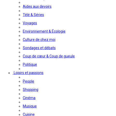
Aides aux devoirs
Télé & Séries
Voyages
Environnement & Écologie
Culture de chez moi
Sondages et débats
Coup de cœur & Coup de gueule
Politique
Loisirs et passions
People
Shopping
Cinéma
Musique
Cuisine