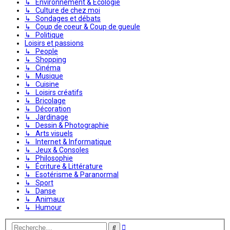
↳ Environnement & Écologie
↳ Culture de chez moi
↳ Sondages et débats
↳ Coup de coeur & Coup de gueule
↳ Politique
Loisirs et passions
↳ People
↳ Shopping
↳ Cinéma
↳ Musique
↳ Cuisine
↳ Loisirs créatifs
↳ Bricolage
↳ Décoration
↳ Jardinage
↳ Dessin & Photographie
↳ Arts visuels
↳ Internet & Informatique
↳ Jeux & Consoles
↳ Philosophie
↳ Écriture & Littérature
↳ Esotérisme & Paranormal
↳ Sport
↳ Danse
↳ Animaux
↳ Humour
Recherche
Rechercher