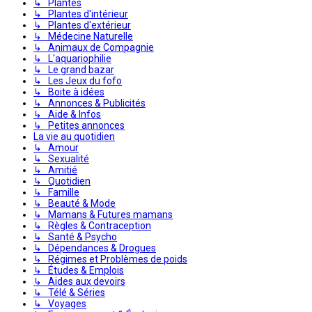
↳ Plantes
↳ Plantes d'intérieur
↳ Plantes d'extérieur
↳ Médecine Naturelle
↳ Animaux de Compagnie
↳ L'aquariophilie
↳ Le grand bazar
↳ Les Jeux du fofo
↳ Boite à idées
↳ Annonces & Publicités
↳ Aide & Infos
↳ Petites annonces
La vie au quotidien
↳ Amour
↳ Sexualité
↳ Amitié
↳ Quotidien
↳ Famille
↳ Beauté & Mode
↳ Mamans & Futures mamans
↳ Règles & Contraception
↳ Santé & Psycho
↳ Dépendances & Drogues
↳ Régimes et Problèmes de poids
↳ Études & Emplois
↳ Aides aux devoirs
↳ Télé & Séries
↳ Voyages