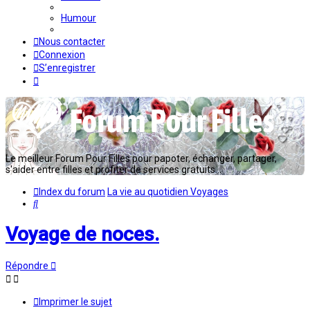
Humour
Nous contacter
Connexion
S’enregistrer
Le meilleur Forum Pour Filles pour papoter, échanger, partager,
s'aider entre filles et profiter de services gratuits...
Index du forum
La vie au quotidien
Voyages
Rechercher
Voyage de noces.
Répondre
Imprimer le sujet