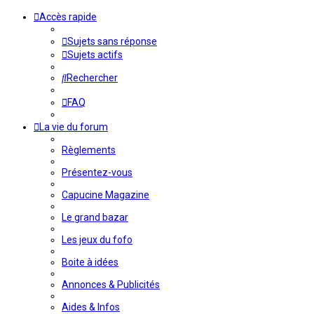
Accès rapide
Sujets sans réponse
Sujets actifs
Rechercher
FAQ
La vie du forum
Règlements
Présentez-vous
Capucine Magazine
Le grand bazar
Les jeux du fofo
Boite à idées
Annonces & Publicités
Aides & Infos