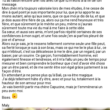
Tu as raison encore une fois avec ce que tu m'écris à la fin de ton
message.
Mon chéri m'a toujours valorisée lors de mes études, il ne cesse de
dire à quel point je suis importante pour lui, que je lui apporte au
moins autant, ainsi qu'aux siens, que ce que moi je dis de lui, et que
je dois aussi être fière de ça, alors oui ça me rend heureuse et très
fière, et que sûrement je le mérite un peu, même si j'aurais
sûrement toute ma vie du mal à me faire à cette idée.
Sa sœur, et aussi ses amis, m'ont parfois répété certaines de ses
confidences à mon sujet, et une fois seule j'en ai parfois pleuré de
joie et d'amour.
Alors oui je sais, je le ressens tellement comme seule une fille peut,
sa fierté lorsque je suis à son bras, mais ce qui me lie le plus à lui , ce
qui m'éblouit, c'est sa délicatesse à me le dire, par un regard, par un
baiser, par un sourire. Ce garçon, formidablement homme, est
également finesse et tendresse, et il m'a fallu un peu de temps pour
mesurer et bien comprendre le bonheur que c'est d'avoir été choisi
par un être pareil, et de me sentir être son égal grâce justement à sa
façon d'être.
En attendant je ne pense plus qu'à Bali, ça va être magique.
J'ai déjà tellement hâte d'y être, avec et pour lui, totalement à la
hauteur de son amour pour moi.
Je vais bientôt partir ma chère Capucine, mais je t'emmènerai un
peu avec moi.
Bises.
Maly.