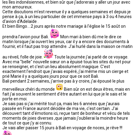
les îles indonésiennes, et bien sûr que j'adorerais y aller un jour avec
mon amoureux.
Cette discutions m'est revenue il y a quelques semaines et depuis je
pense à ça, à un lieu particulier de cet immense pays à 3 ou 4 heures
d'avion d'Adelaide .
Et bien Bingo....2 jours après notre mariage à l'église le 15 août on
prendra l'avion pour Bali.
Mon mari à bien dû me le dire ce
matin lorsque j'ai ouvert les yeux, car il y a encore des documents à
fournir, et il faut pas trop attendre. J'ai hurlé dans la maison ce matin
au réveil, folle de joie.
Toute la journée j'ai parlé de ce voyage.
Avec ma "belle" nouvelle sœur on a épuisé tous les sites du net pour
se renseigner, et c'est un lieu absolument magique. C'est
exactement l'endroit que j'avais espéré, j'ai même mis un cierge et
prié Marie il y a quelques jours pour que ce soit Bali.
Bali pendant 2 semaines, j'arrive pas à y croire, j'ai épousé le plus
merveilleux chéri du monde
Bien sûr on est deux êtres, mais en
fait j'ai souvent le sentiment d'être autant en lui que je le sais et le
porte en moi.
Je sais pas si j'ai mérité tout ça, mais les 6 années que j'aurais
passée en France auront décidée de ma vie, c'est certain. J'ai
découvert tant d'émotions ici, reçue tant de bonheur et vécu de tels
moments de joies diverses ,que jamais j'oublierai la moindre heure
de tout ce que j'y ai connu.
Je vais aller passer 15 jours à Bali en voyage de noces, je rêve !!!