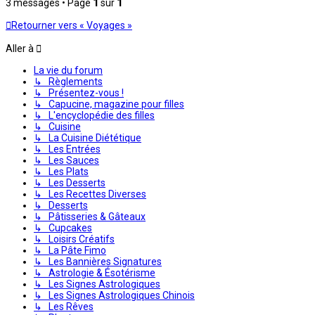
3 messages • Page
1
sur
1
Retourner vers « Voyages »
Aller à
La vie du forum
↳ Règlements
↳ Présentez-vous !
↳ Capucine, magazine pour filles
↳ L'encyclopédie des filles
↳ Cuisine
↳ La Cuisine Diététique
↳ Les Entrées
↳ Les Sauces
↳ Les Plats
↳ Les Desserts
↳ Les Recettes Diverses
↳ Desserts
↳ Pâtisseries & Gâteaux
↳ Cupcakes
↳ Loisirs Créatifs
↳ La Pâte Fimo
↳ Les Bannières Signatures
↳ Astrologie & Ésotérisme
↳ Les Signes Astrologiques
↳ Les Signes Astrologiques Chinois
↳ Les Rêves