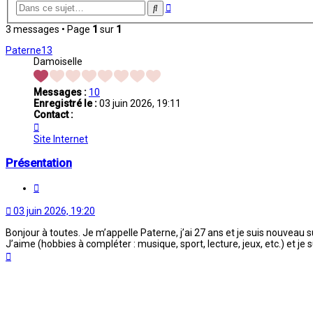
Recherche
Rechercher
avancée
3 messages • Page
1
sur
1
Paterne13
Damoiselle
Messages :
10
Enregistré le :
03 juin 2026, 19:11
Contact :
Contacter
Paterne13
Site Internet
Présentation
Citation
03 juin 2026, 19:20
Bonjour à toutes. Je m’appelle Paterne, j’ai 27 ans et je suis nouveau
J’aime (hobbies à compléter : musique, sport, lecture, jeux, etc.) et je
Haut