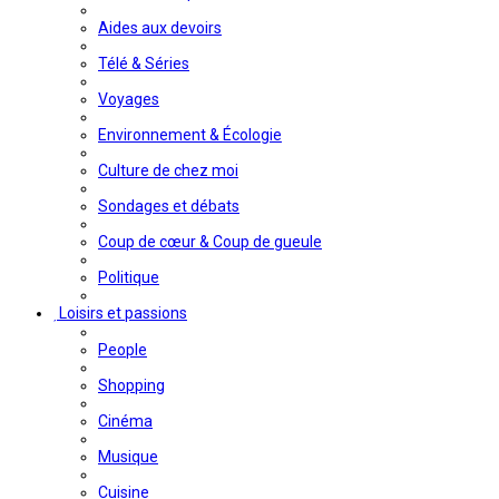
Aides aux devoirs
Télé & Séries
Voyages
Environnement & Écologie
Culture de chez moi
Sondages et débats
Coup de cœur & Coup de gueule
Politique
Loisirs et passions
People
Shopping
Cinéma
Musique
Cuisine