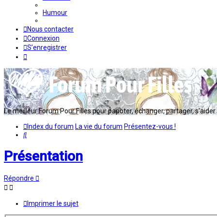
Humour
Nous contacter
Connexion
S’enregistrer
Le meilleur Forum Pour Filles pour papoter, échanger, partager, s'aider en
Index du forum
La vie du forum
Présentez-vous !
Rechercher
Présentation
Répondre
Imprimer le sujet