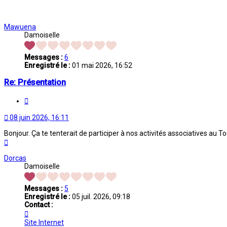
Mawuena
Damoiselle
Messages :
6
Enregistré le :
01 mai 2026, 16:52
Re: Présentation
Citation
08 juin 2026, 16:11
Bonjour. Ça te tenterait de participer à nos activités associatives au 
Haut
Dorcas
Damoiselle
Messages :
5
Enregistré le :
05 juil. 2026, 09:18
Contact :
Contacter
Dorcas
Site Internet