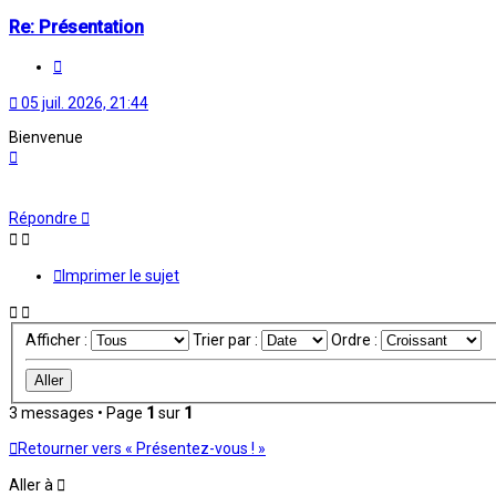
Re: Présentation
Citation
05 juil. 2026, 21:44
Bienvenue
Haut
Répondre
Imprimer le sujet
Afficher :
Trier par :
Ordre :
3 messages • Page
1
sur
1
Retourner vers « Présentez-vous ! »
Aller à