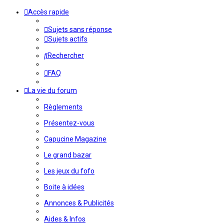
Accès rapide
Sujets sans réponse
Sujets actifs
Rechercher
FAQ
La vie du forum
Règlements
Présentez-vous
Capucine Magazine
Le grand bazar
Les jeux du fofo
Boite à idées
Annonces & Publicités
Aides & Infos