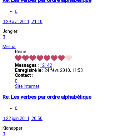
Re: Les verbes par ordre alphabétique
Citation
29 avr. 2011, 21:10
Jongler
Haut
Melina
Reine
Messages :
12142
Enregistré le :
24 févr. 2010, 11:53
Contact :
Contacter
Melina
Site Internet
Re: Les verbes par ordre alphabétique
Citation
22 juin 2011, 20:50
Kidnapper
Haut