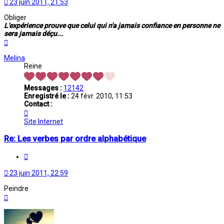
23 juin 2011, 21:53
Obliger
L'expérience prouve que celui qui n'a jamais confiance en personne ne
sera jamais déçu...
Haut
Melina
Reine
Messages :
12142
Enregistré le :
24 févr. 2010, 11:53
Contact :
Contacter
Melina
Site Internet
Re: Les verbes par ordre alphabétique
Citation
23 juin 2011, 22:59
Peindre
Haut