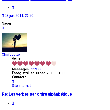
Citation
23 juin 2011, 20:50
Nager
Haut
Chafouette
Reine
Messages :
11977
Enregistré le :
30 déc. 2010, 13:38
Contact :
Contacter
Chafouette
Site Internet
Re: Les verbes par ordre alphabétique
Citation