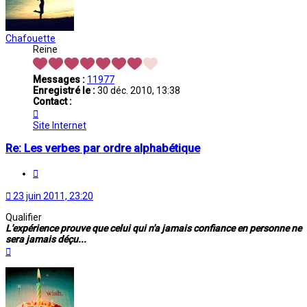
Chafouette
Reine
Messages :
11977
Enregistré le :
30 déc. 2010, 13:38
Contact :
Contacter
Chafouette
Site Internet
Re: Les verbes par ordre alphabétique
Citation
23 juin 2011, 23:20
Qualifier
L'expérience prouve que celui qui n'a jamais confiance en personne ne
sera jamais déçu...
Haut