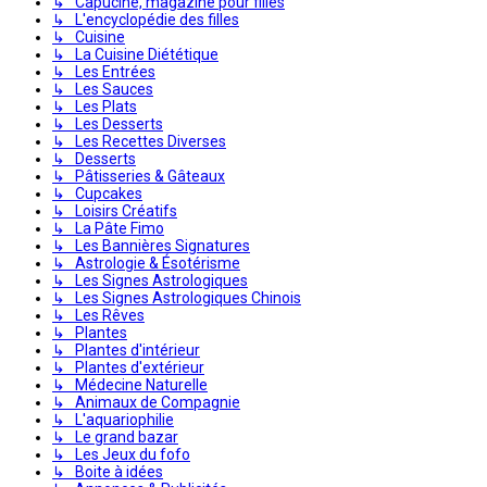
↳ Capucine, magazine pour filles
↳ L'encyclopédie des filles
↳ Cuisine
↳ La Cuisine Diététique
↳ Les Entrées
↳ Les Sauces
↳ Les Plats
↳ Les Desserts
↳ Les Recettes Diverses
↳ Desserts
↳ Pâtisseries & Gâteaux
↳ Cupcakes
↳ Loisirs Créatifs
↳ La Pâte Fimo
↳ Les Bannières Signatures
↳ Astrologie & Ésotérisme
↳ Les Signes Astrologiques
↳ Les Signes Astrologiques Chinois
↳ Les Rêves
↳ Plantes
↳ Plantes d'intérieur
↳ Plantes d'extérieur
↳ Médecine Naturelle
↳ Animaux de Compagnie
↳ L'aquariophilie
↳ Le grand bazar
↳ Les Jeux du fofo
↳ Boite à idées