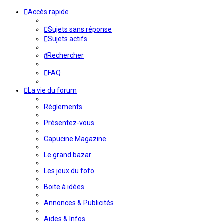
Accès rapide
Sujets sans réponse
Sujets actifs
Rechercher
FAQ
La vie du forum
Règlements
Présentez-vous
Capucine Magazine
Le grand bazar
Les jeux du fofo
Boite à idées
Annonces & Publicités
Aides & Infos