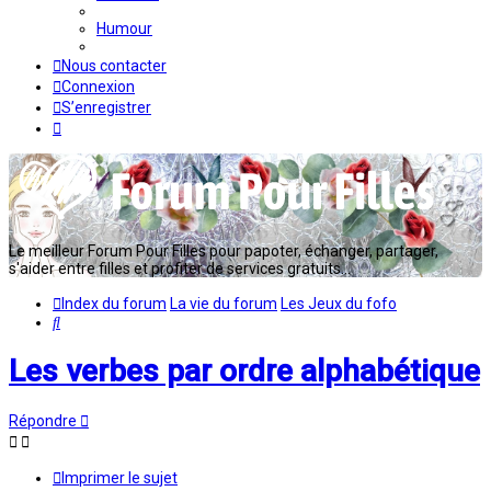
Humour
Nous contacter
Connexion
S’enregistrer
Le meilleur Forum Pour Filles pour papoter, échanger, partager,
s'aider entre filles et profiter de services gratuits...
Index du forum
La vie du forum
Les Jeux du fofo
Rechercher
Les verbes par ordre alphabétique
Répondre
Imprimer le sujet