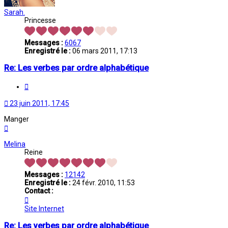
Sarah.
Princesse
Messages :
6067
Enregistré le :
06 mars 2011, 17:13
Re: Les verbes par ordre alphabétique
Citation
23 juin 2011, 17:45
Manger
Haut
Melina
Reine
Messages :
12142
Enregistré le :
24 févr. 2010, 11:53
Contact :
Contacter
Melina
Site Internet
Re: Les verbes par ordre alphabétique