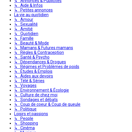
↳ Annonces & Publicités
↳ Aide & Infos
↳ Petites annonces
La vie au quotidien
↳ Amour
↳ Sexualité
↳ Amitié
↳ Quotidien
↳ Famille
↳ Beauté & Mode
↳ Mamans & Futures mamans
↳ Règles & Contraception
↳ Santé & Psycho
↳ Dépendances & Drogues
↳ Régimes et Problèmes de poids
↳ Études & Emplois
↳ Aides aux devoirs
↳ Télé & Séries
↳ Voyages
↳ Environnement & Écologie
↳ Culture de chez moi
↳ Sondages et débats
↳ Coup de coeur & Coup de gueule
↳ Politique
Loisirs et passions
↳ People
↳ Shopping
↳ Cinéma