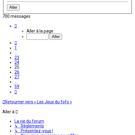
700 messages
Page
25
Aller à la page :
sur
59
Précédente
1
…
23
24
25
26
27
…
59
Suivante
Retourner vers « Les Jeux du fofo »
Aller à
La vie du forum
↳ Règlements
↳ Présentez-vous !