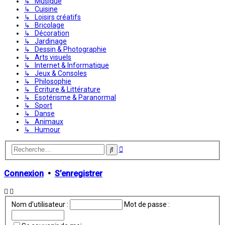
↳ Musique
↳ Cuisine
↳ Loisirs créatifs
↳ Bricolage
↳ Décoration
↳ Jardinage
↳ Dessin & Photographie
↳ Arts visuels
↳ Internet & Informatique
↳ Jeux & Consoles
↳ Philosophie
↳ Écriture & Littérature
↳ Esotérisme & Paranormal
↳ Sport
↳ Danse
↳ Animaux
↳ Humour
Recherche
Rechercher
avancée
Connexion
•
S’enregistrer
Nom d’utilisateur :
Mot de passe :