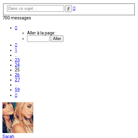
Recherche
Rechercher
avancée
700 messages
Page
25
Aller à la page :
sur
59
Précédente
1
…
23
24
25
26
27
…
59
Suivante
Sarah.