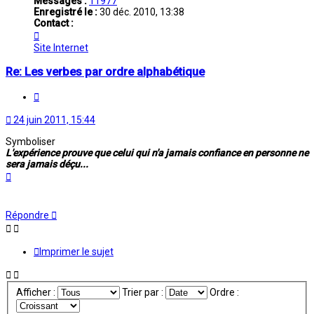
Messages :
11977
Enregistré le :
30 déc. 2010, 13:38
Contact :
Contacter
Chafouette
Site Internet
Re: Les verbes par ordre alphabétique
Citation
24 juin 2011, 15:44
Symboliser
L'expérience prouve que celui qui n'a jamais confiance en personne ne
sera jamais déçu...
Haut
Répondre
Imprimer le sujet
Afficher :
Trier par :
Ordre :