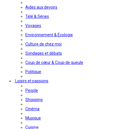
Aides aux devoirs
Télé & Séries
Voyages
Environnement & Écologie
Culture de chez moi
Sondages et débats
Coup de cœur & Coup de gueule
Politique
Loisirs et passions
People
Shopping
Cinéma
Musique
Cuisine