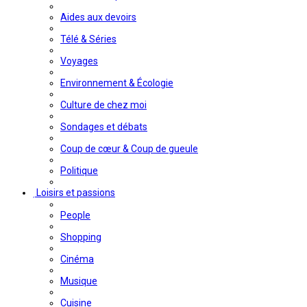
Aides aux devoirs
Télé & Séries
Voyages
Environnement & Écologie
Culture de chez moi
Sondages et débats
Coup de cœur & Coup de gueule
Politique
Loisirs et passions
People
Shopping
Cinéma
Musique
Cuisine