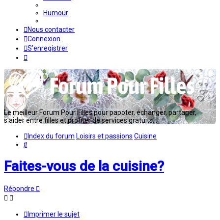
Humour
Nous contacter
Connexion
S’enregistrer
Le meilleur Forum Pour Filles pour papoter, échanger, partager,
s'aider entre filles et profiter de services gratuits...
Index du forum
Loisirs et passions
Cuisine
Rechercher
Faites-vous de la cuisine?
Répondre
Imprimer le sujet