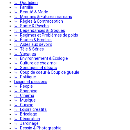
↳ Quotidien
↳ Famille
↳ Beauté & Mode
↳ Mamans & Futures mamans
↳ Règles & Contraception
↳ Santé & Psycho
↳ Dépendances & Drogues
↳ Régimes et Problèmes de poids
↳ Études & Emplois
↳ Aides aux devoirs
↳ Télé & Séries
↳ Voyages
↳ Environnement & Écologie
↳ Culture de chez moi
↳ Sondages et débats
↳ Coup de coeur & Coup de gueule
↳ Politique
Loisirs et passions
↳ People
↳ Shopping
↳ Cinéma
↳ Musique
↳ Cuisine
↳ Loisirs créatifs
↳ Bricolage
↳ Décoration
↳ Jardinage
↳ Dessin & Photographie