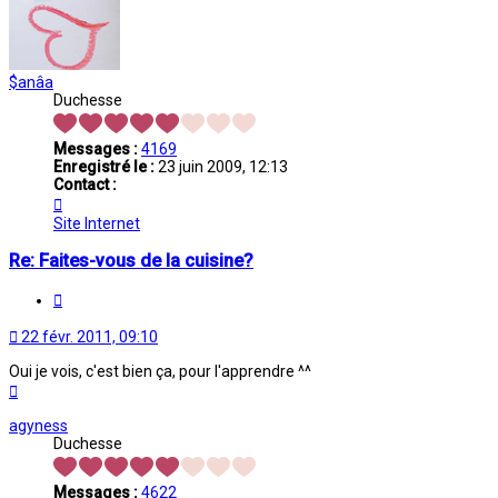
$anâa
Duchesse
Messages :
4169
Enregistré le :
23 juin 2009, 12:13
Contact :
Contacter
$anâa
Site Internet
Re: Faites-vous de la cuisine?
Citation
22 févr. 2011, 09:10
Oui je vois, c'est bien ça, pour l'apprendre ^^
Haut
agyness
Duchesse
Messages :
4622