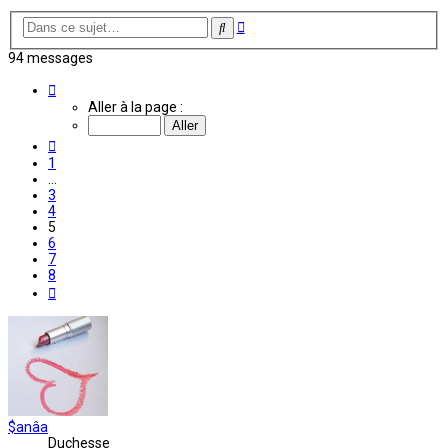
Recherche
Rechercher
avancée
94 messages
Page
5
Aller à la page :
sur
8
Précédente
1
…
3
4
5
6
7
8
Suivante
$anâa
Duchesse