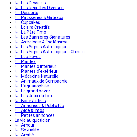
↳ Les Desserts
↳ Les Recettes Diverses
↳ Desserts
↳ Pâtisseries & Gâteaux
↳ Cupcakes
↳ Loisirs Créatifs
↳ La Pâte Fimo
↳ Les Bannières Signatures
↳ Astrologie & Ésotérisme
↳ Les Signes Astrologiques
↳ Les Signes Astrologiques Chinois
↳ Les Rêves
↳ Plantes
↳ Plantes d'intérieur
↳ Plantes d'extérieur
↳ Médecine Naturelle
↳ Animaux de Compagnie
↳ L'aquariophilie
↳ Le grand bazar
↳ Les Jeux du fofo
↳ Boite à idées
↳ Annonces & Publicités
↳ Aide & Infos
↳ Petites annonces
La vie au quotidien
↳ Amour
↳ Sexualité
↳ Amitié