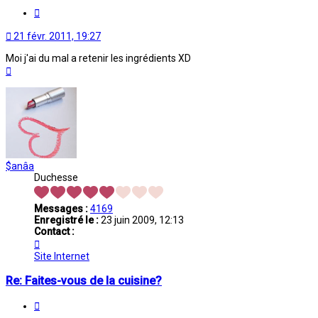
Citation
21 févr. 2011, 19:27
Moi j'ai du mal a retenir les ingrédients XD
Haut
$anâa
Duchesse
Messages :
4169
Enregistré le :
23 juin 2009, 12:13
Contact :
Contacter
$anâa
Site Internet
Re: Faites-vous de la cuisine?
Citation