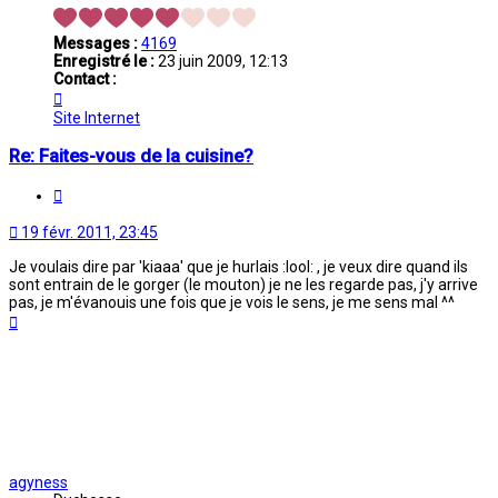
Messages :
4169
Enregistré le :
23 juin 2009, 12:13
Contact :
Contacter
$anâa
Site Internet
Re: Faites-vous de la cuisine?
Citation
19 févr. 2011, 23:45
Je voulais dire par 'kiaaa' que je hurlais :lool: , je veux dire quand ils
sont entrain de le gorger (le mouton) je ne les regarde pas, j'y arrive
pas, je m'évanouis une fois que je vois le sens, je me sens mal ^^
Haut
agyness