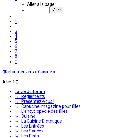
5
Aller à la page :
sur
8
Précédente
1
…
3
4
5
6
7
8
Suivante
Retourner vers « Cuisine »
Aller à
La vie du forum
↳ Règlements
↳ Présentez-vous !
↳ Capucine, magazine pour filles
↳ L'encyclopédie des filles
↳ Cuisine
↳ La Cuisine Diététique
↳ Les Entrées
↳ Les Sauces
↳ Les Plats