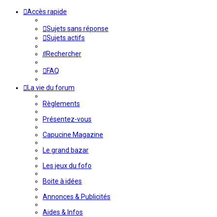
Accès rapide
Sujets sans réponse
Sujets actifs
Rechercher
FAQ
La vie du forum
Règlements
Présentez-vous
Capucine Magazine
Le grand bazar
Les jeux du fofo
Boite à idées
Annonces & Publicités
Aides & Infos