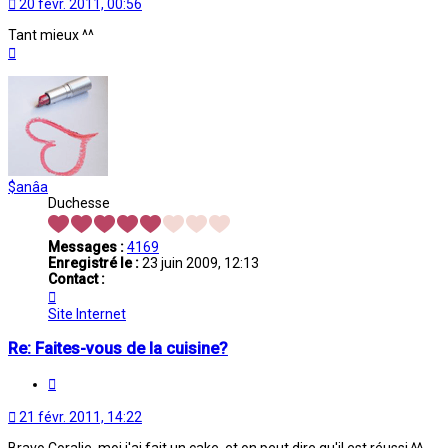
20 févr. 2011, 00:56
Tant mieux ^^
Haut
$anâa
Duchesse
Messages :
4169
Enregistré le :
23 juin 2009, 12:13
Contact :
Contacter
$anâa
Site Internet
Re: Faites-vous de la cuisine?
Citation
21 févr. 2011, 14:22
Bravo Coralie, moi j'ai fait un cake, et on peut dire qu'il est réussi ^^