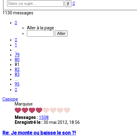
Recherche
Rechercher
avancée
1130 messages
Page
81
Aller à la page :
sur
95
Précédente
1
…
79
80
81
82
83
…
95
Suivante
Casiope
Marquise
Messages :
1508
Enregistré le :
30 mai 2012, 18:56
Re: Je monte ou baisse le son ?!