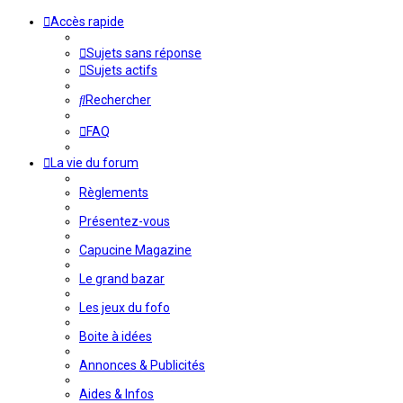
Accès rapide
Sujets sans réponse
Sujets actifs
Rechercher
FAQ
La vie du forum
Règlements
Présentez-vous
Capucine Magazine
Le grand bazar
Les jeux du fofo
Boite à idées
Annonces & Publicités
Aides & Infos