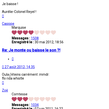
Je baisse !
Aurélie-Colonel Reyel !
Haut
Casiope
Marquise
Messages :
1508
Enregistré le :
30 mai 2012, 18:56
Re: Je monte ou baisse le son ?!
Citation
27 août 2012, 14:35
Oula j'éteins carrément :mmdr:
flo rida whistle
Haut
Zoë
Comtesse
Messages :
1034
Enregistré le :
07 juin 2011, 16:22