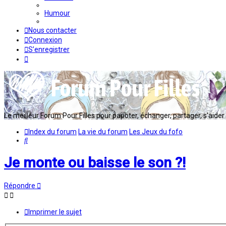
Humour
Nous contacter
Connexion
S’enregistrer
Le meilleur Forum Pour Filles pour papoter, échanger, partager, s'aider en
Index du forum
La vie du forum
Les Jeux du fofo
Rechercher
Je monte ou baisse le son ?!
Répondre
Imprimer le sujet