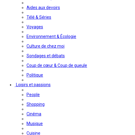
Aides aux devoirs
Télé & Séries
Voyages
Environnement & Écologie
Culture de chez moi
Sondages et débats
Coup de cœur & Coup de gueule
Politique
Loisirs et passions
People
Shopping
Cinéma
Musique
Cuisine