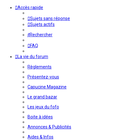
Accès rapide
Sujets sans réponse
Sujets actifs
Rechercher
FAQ
La vie du forum
Règlements
Présentez-vous
Capucine Magazine
Le grand bazar
Les jeux du fofo
Boite à idées
Annonces & Publicités
Aides & Infos