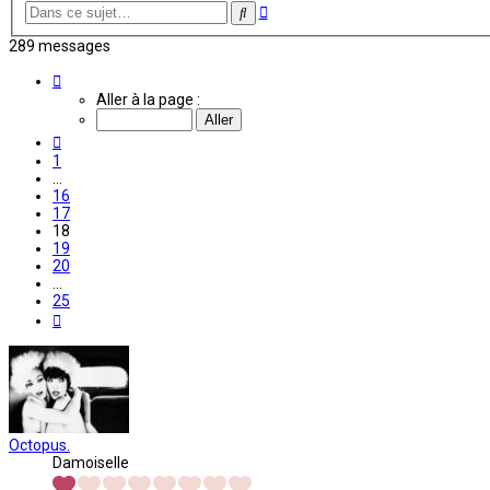
Recherche
Rechercher
avancée
289 messages
Page
18
Aller à la page :
sur
25
Précédente
1
…
16
17
18
19
20
…
25
Suivante
Octopus.
Damoiselle