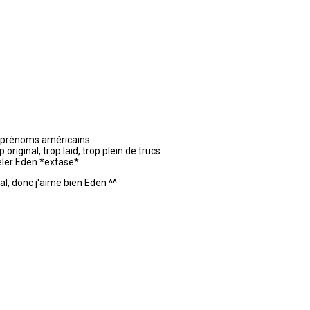
e prénoms américains.
 original, trop laid, trop plein de trucs.
eler Eden *extase*.
al, donc j'aime bien Eden ^^