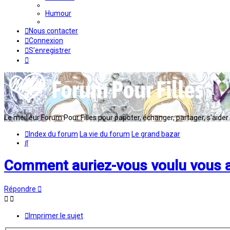
Humour
Nous contacter
Connexion
S’enregistrer
Le meilleur Forum Pour Filles pour papoter, échanger, partager, s'aider en
Index du forum
La vie du forum
Le grand bazar
Rechercher
Comment auriez-vous voulu vous a
Répondre
Imprimer le sujet