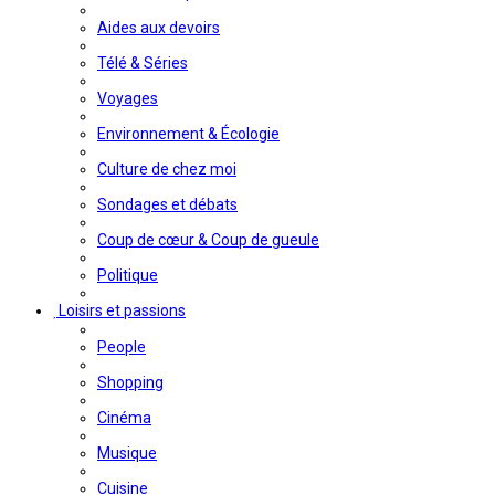
Aides aux devoirs
Télé & Séries
Voyages
Environnement & Écologie
Culture de chez moi
Sondages et débats
Coup de cœur & Coup de gueule
Politique
Loisirs et passions
People
Shopping
Cinéma
Musique
Cuisine