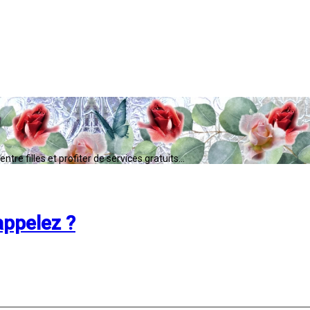
tre filles et profiter de services gratuits...
ppelez ?