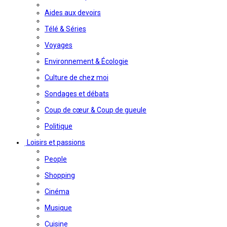
Aides aux devoirs
Télé & Séries
Voyages
Environnement & Écologie
Culture de chez moi
Sondages et débats
Coup de cœur & Coup de gueule
Politique
Loisirs et passions
People
Shopping
Cinéma
Musique
Cuisine