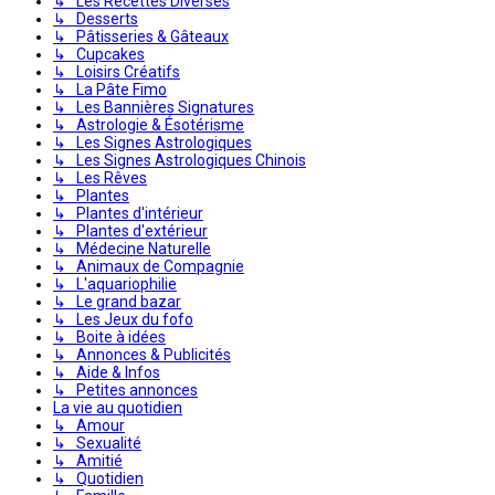
↳ Les Recettes Diverses
↳ Desserts
↳ Pâtisseries & Gâteaux
↳ Cupcakes
↳ Loisirs Créatifs
↳ La Pâte Fimo
↳ Les Bannières Signatures
↳ Astrologie & Ésotérisme
↳ Les Signes Astrologiques
↳ Les Signes Astrologiques Chinois
↳ Les Rêves
↳ Plantes
↳ Plantes d'intérieur
↳ Plantes d'extérieur
↳ Médecine Naturelle
↳ Animaux de Compagnie
↳ L'aquariophilie
↳ Le grand bazar
↳ Les Jeux du fofo
↳ Boite à idées
↳ Annonces & Publicités
↳ Aide & Infos
↳ Petites annonces
La vie au quotidien
↳ Amour
↳ Sexualité
↳ Amitié
↳ Quotidien