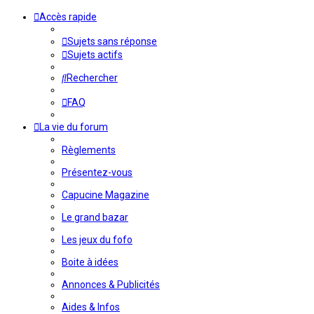
Accès rapide
Sujets sans réponse
Sujets actifs
Rechercher
FAQ
La vie du forum
Règlements
Présentez-vous
Capucine Magazine
Le grand bazar
Les jeux du fofo
Boite à idées
Annonces & Publicités
Aides & Infos