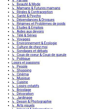
↳ Famille
↳ Beauté & Mode
↳ Mamans & Futures mamans
↳ Règles & Contraception
↳ Santé & Psycho
↳ Dépendances & Drogues
↳ Régimes et Problèmes de poids
↳ Études & Emplois
↳ Aides aux devoirs
↳ Télé & Séries
↳ Voyages
↳ Environnement & Écologie
↳ Culture de chez moi
↳ Sondages et débats
↳ Coup de coeur & Coup de gueule
↳ Politique
Loisirs et passions
↳ People
↳ Shopping
↳ Cinéma
↳ Musique
↳ Cuisine
↳ Loisirs créatifs
↳ Bricolage
↳ Décoration
↳ Jardinage
↳ Dessin & Photographie
↳ Arts visuels