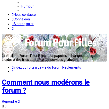
Humour
Nous contacter
Connexion
S’enregistrer
Le meilleur Forum Pour Filles pour papoter, échanger, partager,
s'aider entre filles et profiter de services gratuits...
Index du forum
La vie du forum
Règlements
Rechercher
Comment nous modérons le
forum ?
Répondre