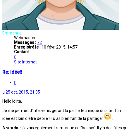
Emmanuel
Webmaster
Messages :
72
Enregistré le :
10 févr. 2015, 14:57
Contact :
Contacter
Emmanuel
Site Internet
Re: Idée!!
Citation
25 oct. 2015, 21:35
Hello lolita,
Je me permet d'intervenir, gérant la partie technique du site. Ton
idée est loin d'être débile ! Tu as bien fait de la partager
.
A vrai dire, j'avais également remarqué ce "besoin". Il y a des filles qui