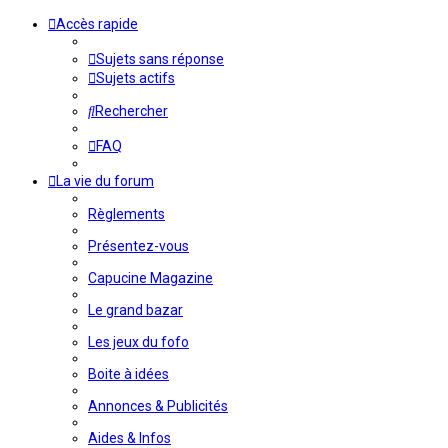
Accès rapide
Sujets sans réponse
Sujets actifs
Rechercher
FAQ
La vie du forum
Règlements
Présentez-vous
Capucine Magazine
Le grand bazar
Les jeux du fofo
Boite à idées
Annonces & Publicités
Aides & Infos