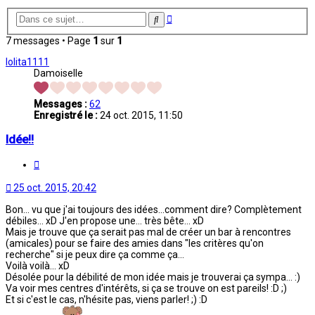
Recherche
Rechercher
avancée
7 messages • Page
1
sur
1
lolita1111
Damoiselle
Messages :
62
Enregistré le :
24 oct. 2015, 11:50
Idée!!
Citation
25 oct. 2015, 20:42
Bon... vu que j'ai toujours des idées...comment dire? Complètement
débiles... xD J'en propose une... très bête... xD
Mais je trouve que ça serait pas mal de créer un bar à rencontres
(amicales) pour se faire des amies dans "les critères qu'on
recherche" si je peux dire ça comme ça...
Voilà voilà... xD
Désolée pour la débilité de mon idée mais je trouverai ça sympa... :)
Va voir mes centres d'intérêts, si ça se trouve on est pareils! :D ;)
Et si c'est le cas, n'hésite pas, viens parler! ;) :D