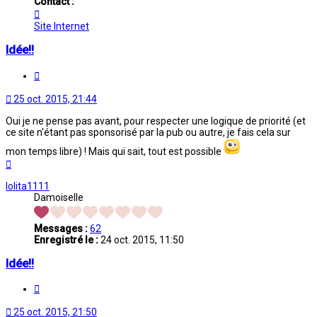
Contact :
Contacter
Emmanuel
Site Internet
Idée!!
Citation
25 oct. 2015, 21:44
Oui je ne pense pas avant, pour respecter une logique de priorité (et
ce site n'étant pas sponsorisé par la pub ou autre, je fais cela sur
mon temps libre) ! Mais qui sait, tout est possible
Haut
lolita1111
Damoiselle
Messages :
62
Enregistré le :
24 oct. 2015, 11:50
Idée!!
Citation
25 oct. 2015, 21:50