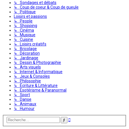
↳ Sondages et débats
↳ Coup de coeur & Coup de gueule
↳ Politique
Loisirs et passions
↳ People
↳ Shopping
↳ Cinéma
↳ Musique
↳ Cuisine
↳ Loisirs créatifs
↳ Bricolage
↳ Décoration
↳ Jardinage
↳ Dessin & Photographie
↳ Arts visuels
↳ Internet & Informatique
↳ Jeux & Consoles
↳ Philosophie
↳ Écriture & Littérature
↳ Esotérisme & Paranormal
↳ Sport
↳ Danse
↳ Animaux
↳ Humour
Recherche
Rechercher
avancée