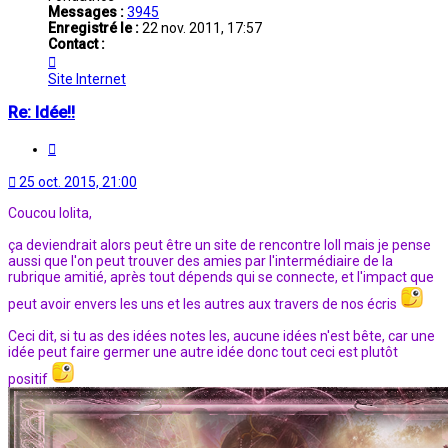
Messages :
3945
Enregistré le :
22 nov. 2011, 17:57
Contact :
Contacter
Capucine
Site Internet
Re: Idée!!
Citation
25 oct. 2015, 21:00
Coucou lolita,
ça deviendrait alors peut être un site de rencontre loll mais je pense
aussi que l'on peut trouver des amies par l'intermédiaire de la
rubrique amitié, après tout dépends qui se connecte, et l'impact que
peut avoir envers les uns et les autres aux travers de nos écris
Ceci dit, si tu as des idées notes les, aucune idées n'est bête, car une
idée peut faire germer une autre idée donc tout ceci est plutôt
positif