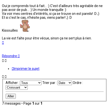
Oui je comprends tout à fait... :) C'est d'ailleurs très agréable de ne
pas avoir de pub... :) Un monde tranquille :)
Va voir mes centres d'intérêts, si ça se trouve on est pareils! :D ;)
Et si c'est le cas, n'hésite pas, viens parler! ;) :D
Kissouilles
La vie est faîte pour être vécue, sinon ça ne sert plus à rien.
Haut
Répondre
Imprimer le sujet
Afficher :
Trier par :
Ordre :
7 messages • Page
1
sur
1