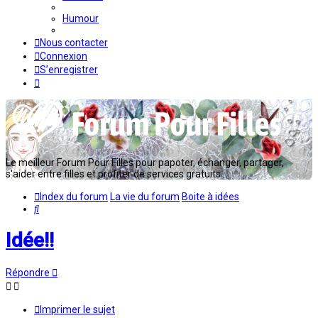
Humour
Nous contacter
Connexion
S’enregistrer
Le meilleur Forum Pour Filles pour papoter, échanger, partager,
s'aider entre filles et profiter de services gratuits...
Index du forum
La vie du forum
Boite à idées
Rechercher
Idée!!
Répondre
Imprimer le sujet