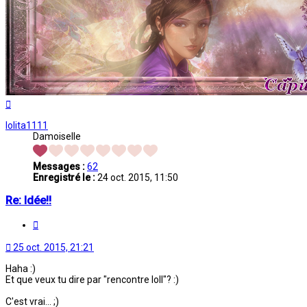
Haut
lolita1111
Damoiselle
Messages :
62
Enregistré le :
24 oct. 2015, 11:50
Re: Idée!!
Citation
25 oct. 2015, 21:21
Haha :)
Et que veux tu dire par "rencontre loll"? :)
C'est vrai... ;)