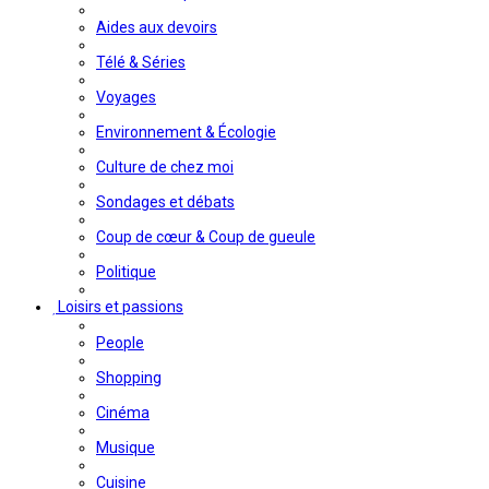
Aides aux devoirs
Télé & Séries
Voyages
Environnement & Écologie
Culture de chez moi
Sondages et débats
Coup de cœur & Coup de gueule
Politique
Loisirs et passions
People
Shopping
Cinéma
Musique
Cuisine