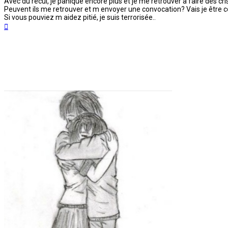
Avec du recul, je panique encore plus et je me retrouver à faire des cr
Peuvent ils me retrouver et m envoyer une convocation? Vais je êtr
Si vous pouviez m aidez pitié, je suis terrorisée..
Haut