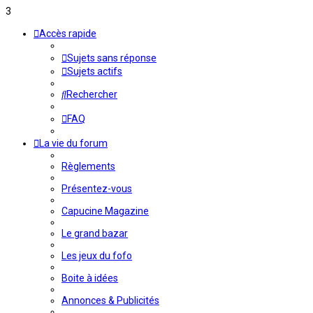
3
Accès rapide
Sujets sans réponse
Sujets actifs
Rechercher
FAQ
La vie du forum
Règlements
Présentez-vous
Capucine Magazine
Le grand bazar
Les jeux du fofo
Boite à idées
Annonces & Publicités