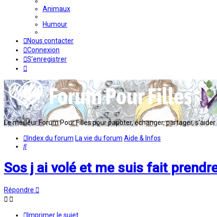
Animaux
Humour
Nous contacter
Connexion
S’enregistrer
Le meilleur Forum Pour Filles pour papoter, échanger, partager, s'aider en
Index du forum
La vie du forum
Aide & Infos
Rechercher
Sos j ai volé et me suis fait prendr
Répondre
Imprimer le sujet