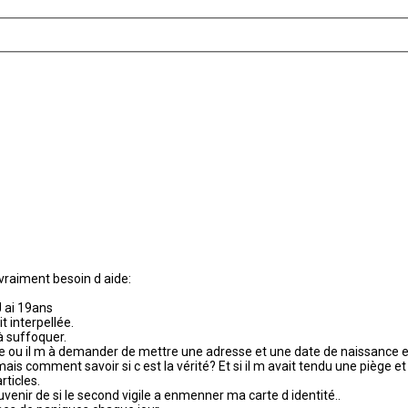
i vraiment besoin d aide:
J ai 19ans
t interpellée.
à suffoquer.
lainte ou il m à demander de mettre une adresse et une date de naissance 
ir, mais comment savoir si c est la vérité? Et si il m avait tendu une piège 
ticles.
ouvenir de si le second vigile a enmenner ma carte d identité..