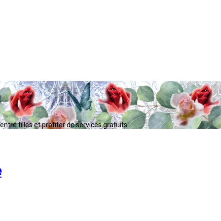
tre filles et profiter de services gratuits...
e