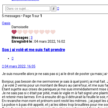
Recherche
Rechercher
avancée
5 messages • Page
1
sur
1
Oasis
Damoiselle
Messages :
3
Enregistré le :
04 mars 2022, 16:02
Sos j ai volé et me suis fait prendre
Citation
04 mars 2022, 16:05
Je suis nouvelle alors je ne sais pas si j ai le droit de poster ça mais j a
Bonjour, pas besoin de me sermonner je sais à quel point j ai mal fait. 
J ai volé 2 vernis pour un montant de 8euro au carrefour, et me suis fai
Étant sujette aux crises de paniques je me suis immédiatement mise 
Je ne sais pas si c était par pitié, mais le vigile m à fait signé une p
et retenir mes larmes. Il m à ensuite dit qu il détruirait la feuille le so
En revanche mon nom et prénom sont resté les mêmes.. j ai payé les ar
La police n à pas été appelé, et j ai les idées trop brouillées pour me s