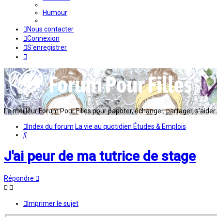
Humour
Nous contacter
Connexion
S’enregistrer
Le meilleur Forum Pour Filles pour papoter, échanger, partager, s'aider en
Index du forum
La vie au quotidien
Études & Emplois
Rechercher
J'ai peur de ma tutrice de stage
Répondre
Imprimer le sujet