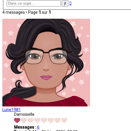
Recherche
Rechercher
avancée
4 messages • Page
1
sur
1
Lune1981
Damoiselle
Messages :
6