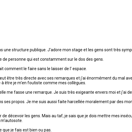
 une structure publique. J'adore mon stage et les gens sont très sympas,
type de personne qui est constamment sur le dos des gens.
sait comment le faire sans le laisser de l' espace.
e peut être très directe avec ses remarques et j'ai énormément du mal avec
ve à être je m'en foutiste comme mes collègues.
e me fasse une remarque. Je suis très exigeante envers moi et j'ai des
dans ses propos. Je me suis aussi faite harcellée moralement par des mo
e décevoir les gens. Mais au taf, je sais que je dois mettre mes insécur
e m'autosote.
 que je fais est bien ou pas.