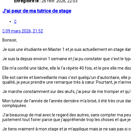
Enregistré le :
26 févr. 2026, 22:03
J'ai peur de ma tutrice de stage
Citation
09 mars 2026, 21:52
Bonsoir,
Je suis une étudiante en Master 1 et je suis actuellement en stage dans
Je suis la depuis environ 1 semaine et j'ai pu constater que c'est le 
Elle m'a confié une tâche, elle le l'a répète 40 fois, et le pire elle me di
Elle est carrée et bienveillante mais c'est quelqu'un d'autoritaire, ell
qualité, je peux prendre une remarque très à cœur. Pourtant, je n'arri
Je marche constamment sur des œufs, j'ai peur de me tromper et qu'ell
Mon tuteur de l'année de l'année dernière m'a brisé, il été très crue 
compliquées.
J'ai beaucoup de mal avec le regard des autres, sans compter ma peur d
justement tout foirer parce que j'appréhende trop les choses et que j
Je tiens vraiment à mon stage et je m'applique mais je ne sais pas si ce