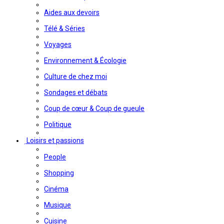
Aides aux devoirs
Télé & Séries
Voyages
Environnement & Écologie
Culture de chez moi
Sondages et débats
Coup de cœur & Coup de gueule
Politique
Loisirs et passions
People
Shopping
Cinéma
Musique
Cuisine