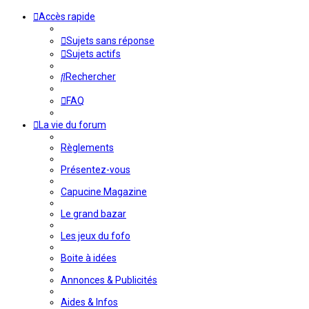
Accès rapide
Sujets sans réponse
Sujets actifs
Rechercher
FAQ
La vie du forum
Règlements
Présentez-vous
Capucine Magazine
Le grand bazar
Les jeux du fofo
Boite à idées
Annonces & Publicités
Aides & Infos