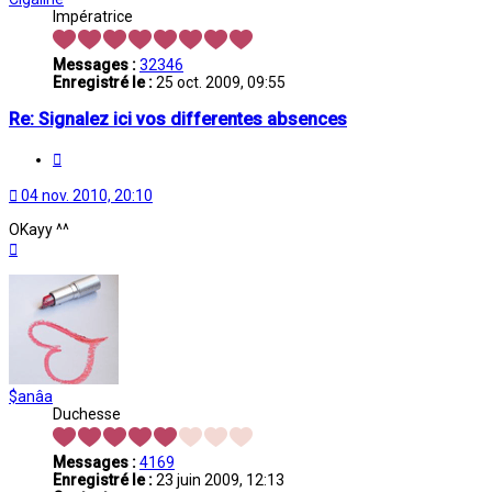
Impératrice
Messages :
32346
Enregistré le :
25 oct. 2009, 09:55
Re: Signalez ici vos differentes absences
Citation
04 nov. 2010, 20:10
OKayy ^^
Haut
$anâa
Duchesse
Messages :
4169
Enregistré le :
23 juin 2009, 12:13