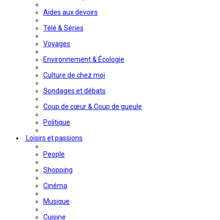
Aides aux devoirs
Télé & Séries
Voyages
Environnement & Écologie
Culture de chez moi
Sondages et débats
Coup de cœur & Coup de gueule
Politique
Loisirs et passions
People
Shopping
Cinéma
Musique
Cuisine