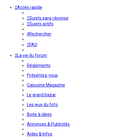
Accès rapide
Sujets sans réponse
Sujets actifs
Rechercher
FAQ
La vie du forum
Règlements
Présentez-vous
Capucine Magazine
Le grand bazar
Les jeux du fofo
Boite à idées
Annonces & Publicités
Aides & Infos