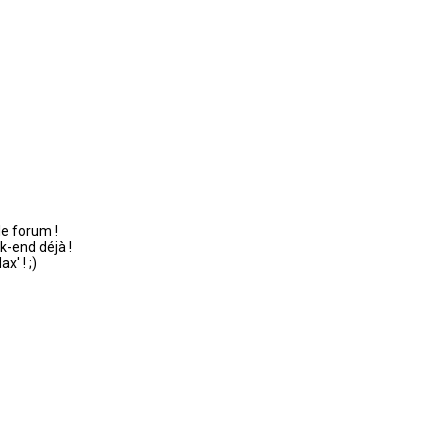
le forum !
k-end déjà !
x' ! ;)