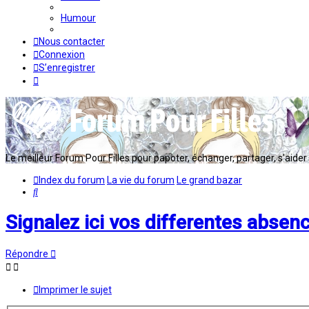
Humour
Nous contacter
Connexion
S’enregistrer
Le meilleur Forum Pour Filles pour papoter, échanger, partager, s'aider en
Index du forum
La vie du forum
Le grand bazar
Rechercher
Signalez ici vos differentes absen
Répondre
Imprimer le sujet