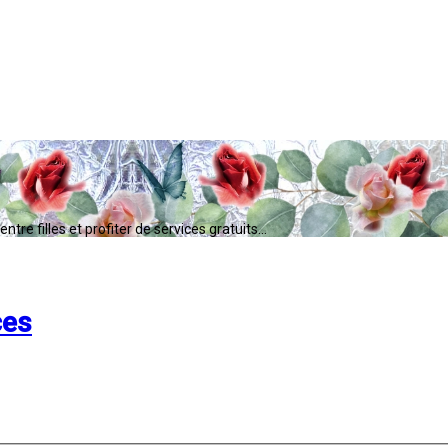
tre filles et profiter de services gratuits...
ces