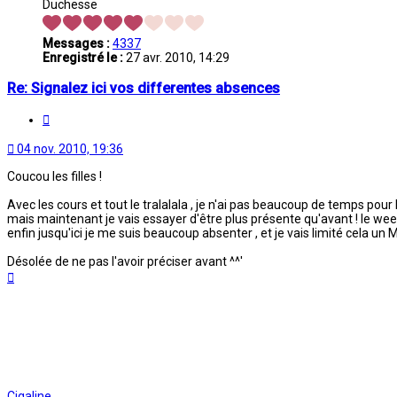
Duchesse
Messages :
4337
Enregistré le :
27 avr. 2010, 14:29
Re: Signalez ici vos differentes absences
Citation
04 nov. 2010, 19:36
Coucou les filles !
Avec les cours et tout le tralalala , je n'ai pas beaucoup de temps pour 
mais maintenant je vais essayer d'être plus présente qu'avant ! le wee
enfin jusqu'ici je me suis beaucoup absenter , et je vais limité cela un Ma
Désolée de ne pas l'avoir préciser avant ^^'
Haut
Cigaline