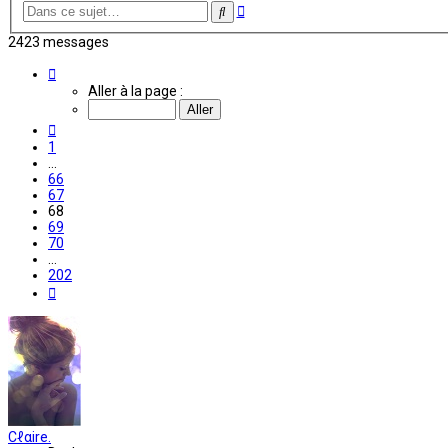
Recherche
Rechercher
avancée
2423 messages
Page
68
Aller à la page :
sur
202
Précédente
1
…
66
67
68
69
70
…
202
Suivante
Cℓαire.