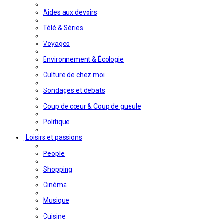
Aides aux devoirs
Télé & Séries
Voyages
Environnement & Écologie
Culture de chez moi
Sondages et débats
Coup de cœur & Coup de gueule
Politique
Loisirs et passions
People
Shopping
Cinéma
Musique
Cuisine