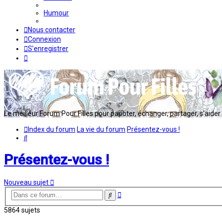
Humour
Nous contacter
Connexion
S’enregistrer
Le meilleur Forum Pour Filles pour papoter, échanger, partager, s'aider en
Index du forum
La vie du forum
Présentez-vous !
Rechercher
Présentez-vous !
Nouveau sujet
Recherche
Rechercher
avancée
5864 sujets