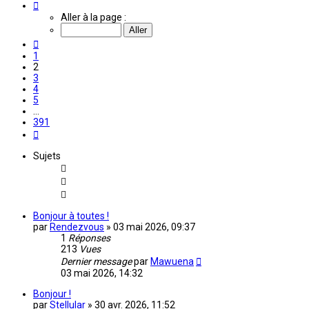
Page
2
Aller à la page :
sur
391
Précédente
1
2
3
4
5
…
391
Suivante
Sujets
Bonjour à toutes !
par
Rendezvous
»
03 mai 2026, 09:37
1
Réponses
213
Vues
Dernier message
par
Mawuena
03 mai 2026, 14:32
Bonjour !
par
Stellular
»
30 avr. 2026, 11:52