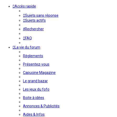
Accès rapide
Sujets sans réponse
Sujets actifs
Rechercher
FAQ
La vie du forum
Règlements
Présentez-vous
Capucine Magazine
Le grand bazar
Les jeux du fofo
Boite à idées
Annonces & Publicités
Aides & Infos