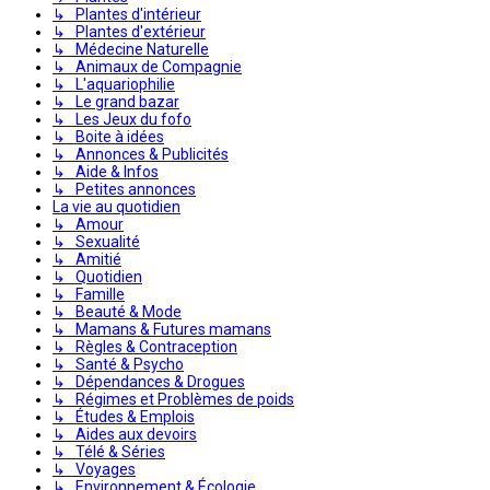
↳ Plantes d'intérieur
↳ Plantes d'extérieur
↳ Médecine Naturelle
↳ Animaux de Compagnie
↳ L'aquariophilie
↳ Le grand bazar
↳ Les Jeux du fofo
↳ Boite à idées
↳ Annonces & Publicités
↳ Aide & Infos
↳ Petites annonces
La vie au quotidien
↳ Amour
↳ Sexualité
↳ Amitié
↳ Quotidien
↳ Famille
↳ Beauté & Mode
↳ Mamans & Futures mamans
↳ Règles & Contraception
↳ Santé & Psycho
↳ Dépendances & Drogues
↳ Régimes et Problèmes de poids
↳ Études & Emplois
↳ Aides aux devoirs
↳ Télé & Séries
↳ Voyages
↳ Environnement & Écologie