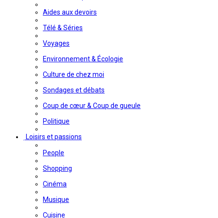
Aides aux devoirs
Télé & Séries
Voyages
Environnement & Écologie
Culture de chez moi
Sondages et débats
Coup de cœur & Coup de gueule
Politique
Loisirs et passions
People
Shopping
Cinéma
Musique
Cuisine