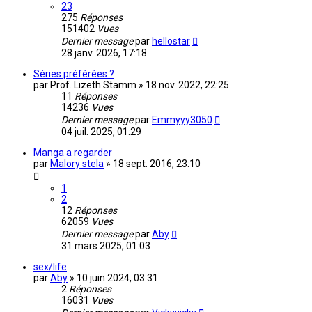
23
275
Réponses
151402
Vues
Dernier message
par
hellostar
28 janv. 2026, 17:18
Séries préférées ?
par
Prof. Lizeth Stamm
»
18 nov. 2022, 22:25
11
Réponses
14236
Vues
Dernier message
par
Emmyyy3050
04 juil. 2025, 01:29
Manga a regarder
par
Malory stela
»
18 sept. 2016, 23:10
1
2
12
Réponses
62059
Vues
Dernier message
par
Aby
31 mars 2025, 01:03
sex/life
par
Aby
»
10 juin 2024, 03:31
2
Réponses
16031
Vues