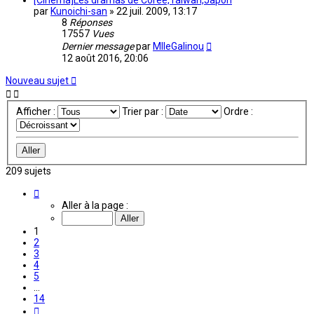
[Cinéma]Les dramas de Corée,Taiwan,Japon
par
Kunoichi-san
»
22 juil. 2009, 13:17
8
Réponses
17557
Vues
Dernier message
par
MlleGalinou
12 août 2016, 20:06
Nouveau sujet
Afficher :
Trier par :
Ordre :
209 sujets
Page
1
Aller à la page :
sur
14
1
2
3
4
5
…
14
Suivante