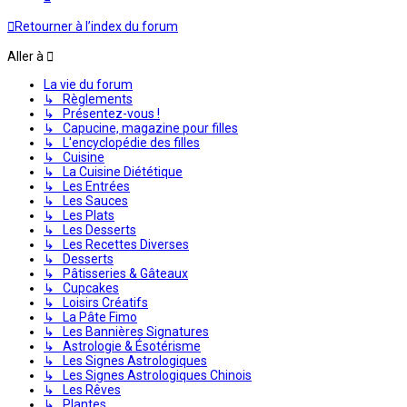
Retourner à l’index du forum
Aller à
La vie du forum
↳ Règlements
↳ Présentez-vous !
↳ Capucine, magazine pour filles
↳ L'encyclopédie des filles
↳ Cuisine
↳ La Cuisine Diététique
↳ Les Entrées
↳ Les Sauces
↳ Les Plats
↳ Les Desserts
↳ Les Recettes Diverses
↳ Desserts
↳ Pâtisseries & Gâteaux
↳ Cupcakes
↳ Loisirs Créatifs
↳ La Pâte Fimo
↳ Les Bannières Signatures
↳ Astrologie & Ésotérisme
↳ Les Signes Astrologiques
↳ Les Signes Astrologiques Chinois
↳ Les Rêves
↳ Plantes