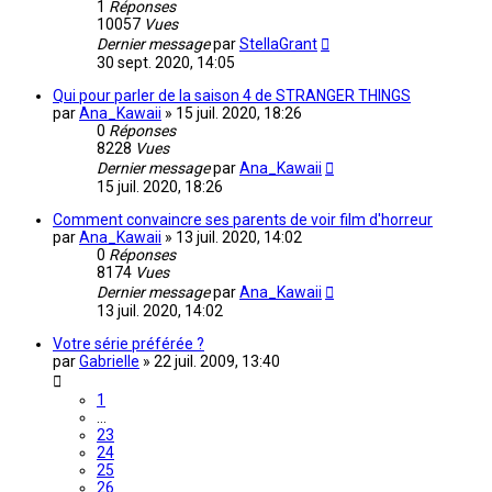
1
Réponses
10057
Vues
Dernier message
par
StellaGrant
30 sept. 2020, 14:05
Qui pour parler de la saison 4 de STRANGER THINGS
par
Ana_Kawaii
»
15 juil. 2020, 18:26
0
Réponses
8228
Vues
Dernier message
par
Ana_Kawaii
15 juil. 2020, 18:26
Comment convaincre ses parents de voir film d'horreur
par
Ana_Kawaii
»
13 juil. 2020, 14:02
0
Réponses
8174
Vues
Dernier message
par
Ana_Kawaii
13 juil. 2020, 14:02
Votre série préférée ?
par
Gabrielle
»
22 juil. 2009, 13:40
1
…
23
24
25
26