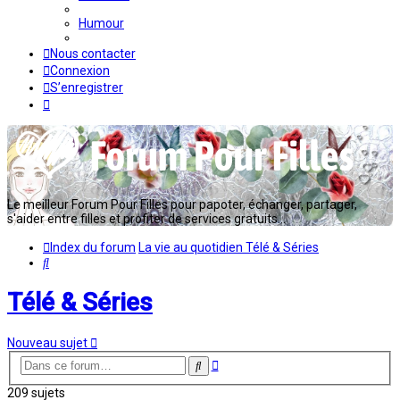
Humour
Nous contacter
Connexion
S’enregistrer
Le meilleur Forum Pour Filles pour papoter, échanger, partager,
s'aider entre filles et profiter de services gratuits...
Index du forum
La vie au quotidien
Télé & Séries
Rechercher
Télé & Séries
Nouveau sujet
Recherche
Rechercher
avancée
209 sujets