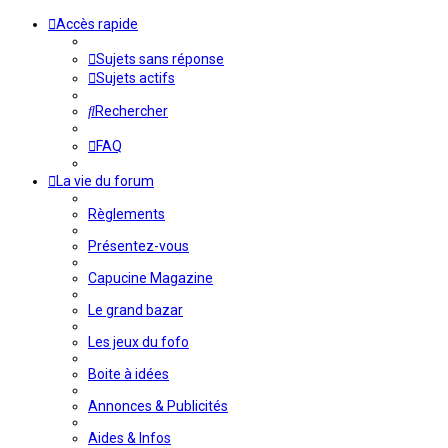
Accès rapide
Sujets sans réponse
Sujets actifs
Rechercher
FAQ
La vie du forum
Règlements
Présentez-vous
Capucine Magazine
Le grand bazar
Les jeux du fofo
Boite à idées
Annonces & Publicités
Aides & Infos