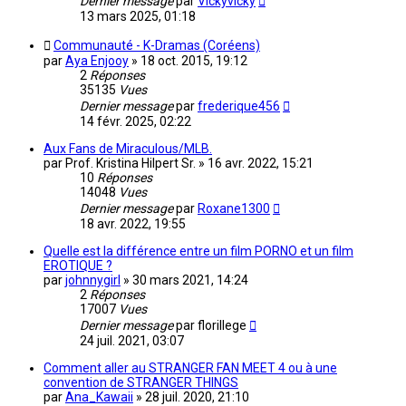
Dernier message
par
Vickyvicky
13 mars 2025, 01:18
Communauté - K-Dramas (Coréens)
par
Aya Enjooy
»
18 oct. 2015, 19:12
2
Réponses
35135
Vues
Dernier message
par
frederique456
14 févr. 2025, 02:22
Aux Fans de Miraculous/MLB.
par
Prof. Kristina Hilpert Sr.
»
16 avr. 2022, 15:21
10
Réponses
14048
Vues
Dernier message
par
Roxane1300
18 avr. 2022, 19:55
Quelle est la différence entre un film PORNO et un film
EROTIQUE ?
par
johnnygirl
»
30 mars 2021, 14:24
2
Réponses
17007
Vues
Dernier message
par
florillege
24 juil. 2021, 03:07
Comment aller au STRANGER FAN MEET 4 ou à une
convention de STRANGER THINGS
par
Ana_Kawaii
»
28 juil. 2020, 21:10