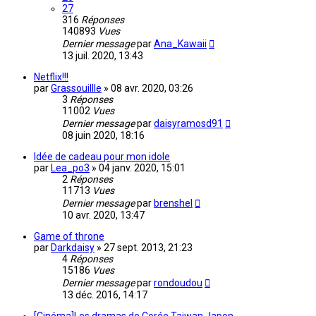
27
316
Réponses
140893
Vues
Dernier message
par
Ana_Kawaii
13 juil. 2020, 13:43
Netflix!!!
par
Grassouillle
»
08 avr. 2020, 03:26
3
Réponses
11002
Vues
Dernier message
par
daisyramosd91
08 juin 2020, 18:16
Idée de cadeau pour mon idole
par
Lea_po3
»
04 janv. 2020, 15:01
2
Réponses
11713
Vues
Dernier message
par
brenshel
10 avr. 2020, 13:47
Game of throne
par
Darkdaisy
»
27 sept. 2013, 21:23
4
Réponses
15186
Vues
Dernier message
par
rondoudou
13 déc. 2016, 14:17