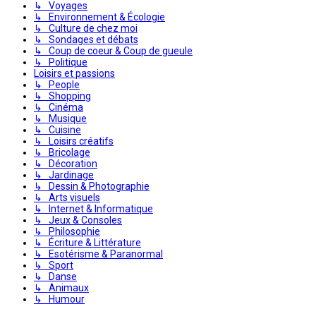
↳ Voyages
↳ Environnement & Écologie
↳ Culture de chez moi
↳ Sondages et débats
↳ Coup de coeur & Coup de gueule
↳ Politique
Loisirs et passions
↳ People
↳ Shopping
↳ Cinéma
↳ Musique
↳ Cuisine
↳ Loisirs créatifs
↳ Bricolage
↳ Décoration
↳ Jardinage
↳ Dessin & Photographie
↳ Arts visuels
↳ Internet & Informatique
↳ Jeux & Consoles
↳ Philosophie
↳ Écriture & Littérature
↳ Esotérisme & Paranormal
↳ Sport
↳ Danse
↳ Animaux
↳ Humour