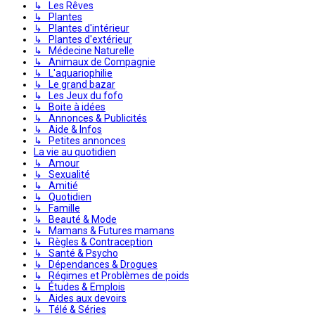
↳ Les Rêves
↳ Plantes
↳ Plantes d'intérieur
↳ Plantes d'extérieur
↳ Médecine Naturelle
↳ Animaux de Compagnie
↳ L'aquariophilie
↳ Le grand bazar
↳ Les Jeux du fofo
↳ Boite à idées
↳ Annonces & Publicités
↳ Aide & Infos
↳ Petites annonces
La vie au quotidien
↳ Amour
↳ Sexualité
↳ Amitié
↳ Quotidien
↳ Famille
↳ Beauté & Mode
↳ Mamans & Futures mamans
↳ Règles & Contraception
↳ Santé & Psycho
↳ Dépendances & Drogues
↳ Régimes et Problèmes de poids
↳ Études & Emplois
↳ Aides aux devoirs
↳ Télé & Séries