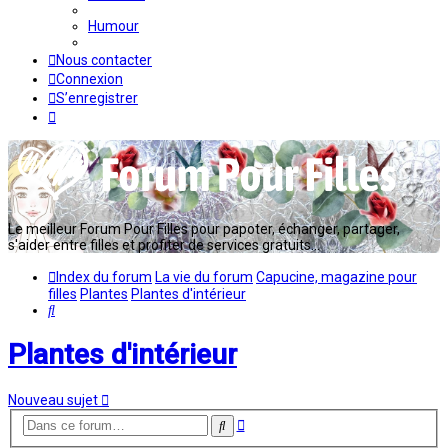
Humour
Nous contacter
Connexion
S’enregistrer
Le meilleur Forum Pour Filles pour papoter, échanger, partager,
s'aider entre filles et profiter de services gratuits...
Index du forum
La vie du forum
Capucine, magazine pour
filles
Plantes
Plantes d'intérieur
Rechercher
Plantes d'intérieur
Nouveau sujet
Recherche
Rechercher
avancée