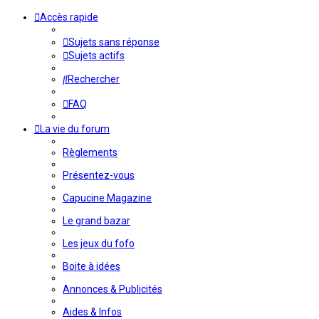
Accès rapide
Sujets sans réponse
Sujets actifs
Rechercher
FAQ
La vie du forum
Règlements
Présentez-vous
Capucine Magazine
Le grand bazar
Les jeux du fofo
Boite à idées
Annonces & Publicités
Aides & Infos