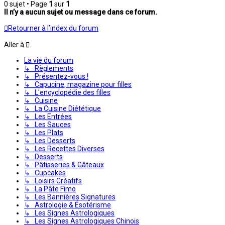
0 sujet • Page
1
sur
1
Il n’y a aucun sujet ou message dans ce forum.
Retourner à l’index du forum
Aller à
La vie du forum
↳ Règlements
↳ Présentez-vous !
↳ Capucine, magazine pour filles
↳ L'encyclopédie des filles
↳ Cuisine
↳ La Cuisine Diététique
↳ Les Entrées
↳ Les Sauces
↳ Les Plats
↳ Les Desserts
↳ Les Recettes Diverses
↳ Desserts
↳ Pâtisseries & Gâteaux
↳ Cupcakes
↳ Loisirs Créatifs
↳ La Pâte Fimo
↳ Les Bannières Signatures
↳ Astrologie & Ésotérisme
↳ Les Signes Astrologiques
↳ Les Signes Astrologiques Chinois