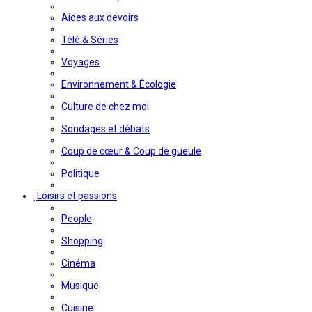
Aides aux devoirs
Télé & Séries
Voyages
Environnement & Écologie
Culture de chez moi
Sondages et débats
Coup de cœur & Coup de gueule
Politique
Loisirs et passions
People
Shopping
Cinéma
Musique
Cuisine