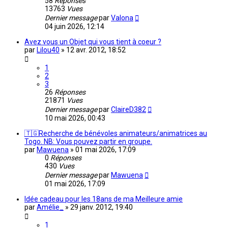
58
Réponses
13763
Vues
Dernier message
par
Valona
04 juin 2026, 12:14
Avez vous un Objet qui vous tient à coeur ?
par
Lilou40
»
12 avr. 2012, 18:52
1
2
3
26
Réponses
21871
Vues
Dernier message
par
ClaireD382
10 mai 2026, 00:43
🇹🇬Recherche de bénévoles animateurs/animatrices au
Togo. NB: Vous pouvez partir en groupe.
par
Mawuena
»
01 mai 2026, 17:09
0
Réponses
430
Vues
Dernier message
par
Mawuena
01 mai 2026, 17:09
Idée cadeau pour les 18ans de ma Meilleure amie
par
Amélie_
»
29 janv. 2012, 19:40
1