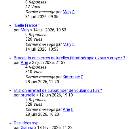
0
Réponses
42
Vues
Dernier message
par
Maly
31 juil. 2026, 09:35
"Belle France ".
par
Maly
»
14 juil. 2026, 10:53
0
Réponses
326
Vues
Dernier message
par
Maly
14 juil. 2026, 10:53
Bracelets en pierres naturelles (lithothérapie), vous y croyez ?
par
Arie
»
27 juin 2026, 21:38
4
Réponses
310
Vues
Dernier message
par
Kimmuse
28 juin 2026, 12:20
Et si on arrêtait de culpabiliser de vouloir du fun ?
par
prunelle
»
12 juin 2026, 19:10
2
Réponses
328
Vues
Dernier message
par
Arie
28 juin 2026, 10:20
Des idées svp
par
Gianna
»
18 févr. 2026, 11:22