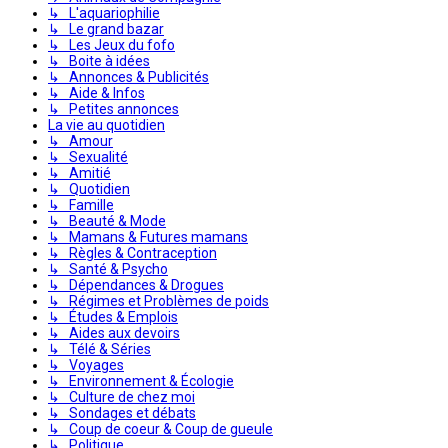
↳ L'aquariophilie
↳ Le grand bazar
↳ Les Jeux du fofo
↳ Boite à idées
↳ Annonces & Publicités
↳ Aide & Infos
↳ Petites annonces
La vie au quotidien
↳ Amour
↳ Sexualité
↳ Amitié
↳ Quotidien
↳ Famille
↳ Beauté & Mode
↳ Mamans & Futures mamans
↳ Règles & Contraception
↳ Santé & Psycho
↳ Dépendances & Drogues
↳ Régimes et Problèmes de poids
↳ Études & Emplois
↳ Aides aux devoirs
↳ Télé & Séries
↳ Voyages
↳ Environnement & Écologie
↳ Culture de chez moi
↳ Sondages et débats
↳ Coup de coeur & Coup de gueule
↳ Politique