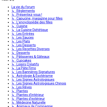
La vie du forum
↳ Règlements
↳ Présentez-vous !
↳ Capucine, magazine pour filles
↳ L'encyclopédie des filles
↳ Cuisine
↳ La Cuisine Diététique
↳ Les Entrées
↳ Les Sauces
↳ Les Plats
↳ Les Desserts
↳ Les Recettes Diverses
↳ Desserts
↳ Pâtisseries & Gâteaux
↳ Cupcakes
↳ Loisirs Créatifs
↳ La Pâte Fimo
↳ Les Bannières Signatures
↳ Astrologie & Ésotérisme
↳ Les Signes Astrologiques
↳ Les Signes Astrologiques Chinois
↳ Les Rêves
↳ Plantes
↳ Plantes d'intérieur
↳ Plantes d'extérieur
↳ Médecine Naturelle
↳ Animaux de Compagnie