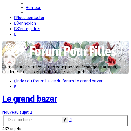
Humour
Nous contacter
Connexion
S’enregistrer
Le meilleur Forum Pour Filles pour papoter, échanger, partager,
s'aider entre filles et profiter de services gratuits...
Index du forum
La vie du forum
Le grand bazar
Rechercher
Le grand bazar
Nouveau sujet
Recherche
Rechercher
avancée
432 sujets