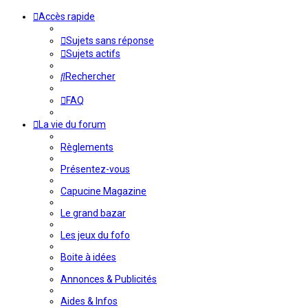
Accès rapide
Sujets sans réponse
Sujets actifs
Rechercher
FAQ
La vie du forum
Règlements
Présentez-vous
Capucine Magazine
Le grand bazar
Les jeux du fofo
Boite à idées
Annonces & Publicités
Aides & Infos