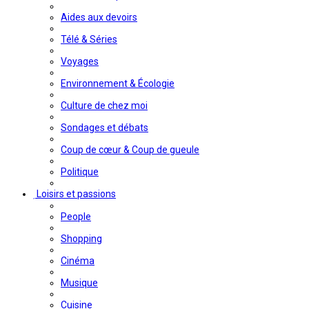
Aides aux devoirs
Télé & Séries
Voyages
Environnement & Écologie
Culture de chez moi
Sondages et débats
Coup de cœur & Coup de gueule
Politique
Loisirs et passions
People
Shopping
Cinéma
Musique
Cuisine