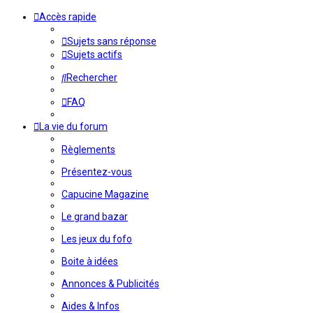
Accès rapide
Sujets sans réponse
Sujets actifs
Rechercher
FAQ
La vie du forum
Règlements
Présentez-vous
Capucine Magazine
Le grand bazar
Les jeux du fofo
Boite à idées
Annonces & Publicités
Aides & Infos