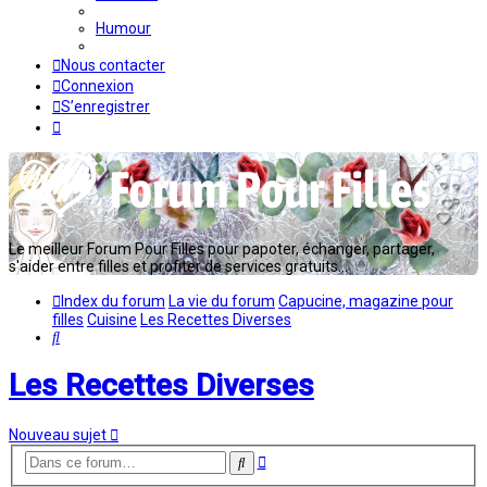
Humour
Nous contacter
Connexion
S’enregistrer
Le meilleur Forum Pour Filles pour papoter, échanger, partager,
s'aider entre filles et profiter de services gratuits...
Index du forum
La vie du forum
Capucine, magazine pour
filles
Cuisine
Les Recettes Diverses
Rechercher
Les Recettes Diverses
Nouveau sujet
Recherche
Rechercher
avancée