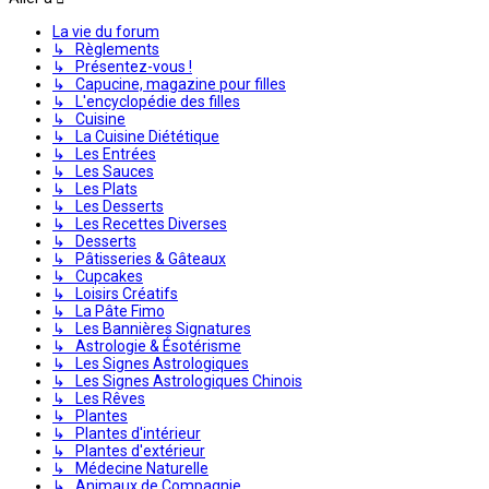
La vie du forum
↳ Règlements
↳ Présentez-vous !
↳ Capucine, magazine pour filles
↳ L'encyclopédie des filles
↳ Cuisine
↳ La Cuisine Diététique
↳ Les Entrées
↳ Les Sauces
↳ Les Plats
↳ Les Desserts
↳ Les Recettes Diverses
↳ Desserts
↳ Pâtisseries & Gâteaux
↳ Cupcakes
↳ Loisirs Créatifs
↳ La Pâte Fimo
↳ Les Bannières Signatures
↳ Astrologie & Ésotérisme
↳ Les Signes Astrologiques
↳ Les Signes Astrologiques Chinois
↳ Les Rêves
↳ Plantes
↳ Plantes d'intérieur
↳ Plantes d'extérieur
↳ Médecine Naturelle
↳ Animaux de Compagnie