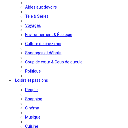
Aides aux devoirs
Télé & Séries
Voyages
Environnement & Écologie
Culture de chez moi
Sondages et débats
Coup de cœur & Coup de gueule
Politique
Loisirs et passions
People
Shopping
Cinéma
Musique
Cuisine