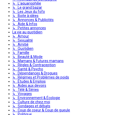
↳ L'aquariophilie
↳ Le grand bazar
↳ Les Jeux du fofo
↳ Boite à idées
↳ Annonces & Publicités
↳ Aide & Infos
↳ Petites annonces
La vie au quotidien
↳ Amour
↳ Sexualité
↳ Amitié
↳ Quotidien
↳ Famille
↳ Beauté & Mode
↳ Mamans & Futures mamans
↳ Règles & Contraception
↳ Santé & Psycho
↳ Dépendances & Drogues
↳ Régimes et Problèmes de poids
↳ Études & Emplois
↳ Aides aux devoirs
↳ Télé & Séries
↳ Voyages
↳ Environnement & Écologie
↳ Culture de chez moi
↳ Sondages et débats
↳ Coup de coeur & Coup de gueule
↳ Politique