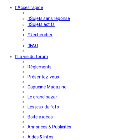
Accès rapide
Sujets sans réponse
Sujets actifs
Rechercher
FAQ
La vie du forum
Règlements
Présentez-vous
Capucine Magazine
Le grand bazar
Les jeux du fofo
Boite à idées
Annonces & Publicités
Aides & Infos