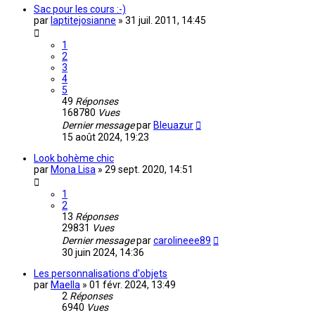
Sac pour les cours :-)
par
laptitejosianne
»
31 juil. 2011, 14:45
1
2
3
4
5
49
Réponses
168780
Vues
Dernier message
par
Bleuazur
15 août 2024, 19:23
Look bohème chic
par
Mona Lisa
»
29 sept. 2020, 14:51
1
2
13
Réponses
29831
Vues
Dernier message
par
carolineee89
30 juin 2024, 14:36
Les personnalisations d'objets
par
Maella
»
01 févr. 2024, 13:49
2
Réponses
6940
Vues