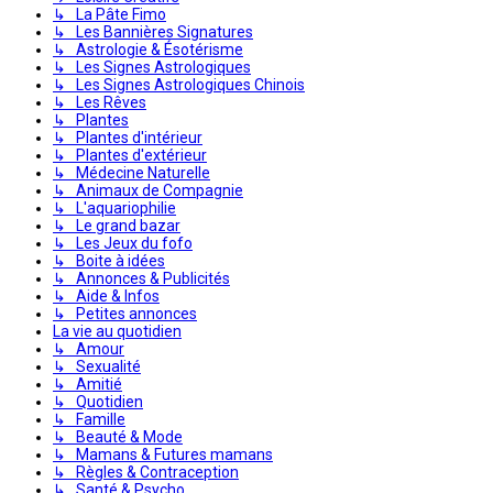
↳ La Pâte Fimo
↳ Les Bannières Signatures
↳ Astrologie & Ésotérisme
↳ Les Signes Astrologiques
↳ Les Signes Astrologiques Chinois
↳ Les Rêves
↳ Plantes
↳ Plantes d'intérieur
↳ Plantes d'extérieur
↳ Médecine Naturelle
↳ Animaux de Compagnie
↳ L'aquariophilie
↳ Le grand bazar
↳ Les Jeux du fofo
↳ Boite à idées
↳ Annonces & Publicités
↳ Aide & Infos
↳ Petites annonces
La vie au quotidien
↳ Amour
↳ Sexualité
↳ Amitié
↳ Quotidien
↳ Famille
↳ Beauté & Mode
↳ Mamans & Futures mamans
↳ Règles & Contraception
↳ Santé & Psycho