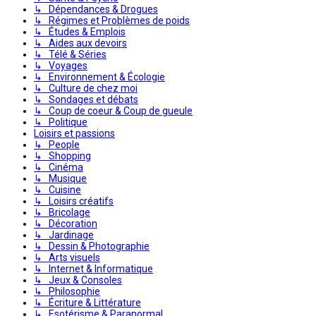
↳ Dépendances & Drogues
↳ Régimes et Problèmes de poids
↳ Études & Emplois
↳ Aides aux devoirs
↳ Télé & Séries
↳ Voyages
↳ Environnement & Écologie
↳ Culture de chez moi
↳ Sondages et débats
↳ Coup de coeur & Coup de gueule
↳ Politique
Loisirs et passions
↳ People
↳ Shopping
↳ Cinéma
↳ Musique
↳ Cuisine
↳ Loisirs créatifs
↳ Bricolage
↳ Décoration
↳ Jardinage
↳ Dessin & Photographie
↳ Arts visuels
↳ Internet & Informatique
↳ Jeux & Consoles
↳ Philosophie
↳ Écriture & Littérature
↳ Esotérisme & Paranormal