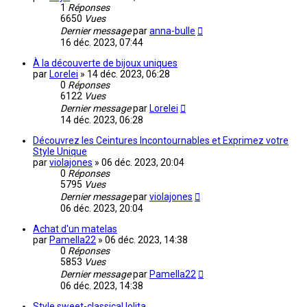
1
Réponses
6650
Vues
Dernier message
par
anna-bulle
16 déc. 2023, 07:44
À la découverte de bijoux uniques
par
Lorelei
»
14 déc. 2023, 06:28
0
Réponses
6122
Vues
Dernier message
par
Lorelei
14 déc. 2023, 06:28
Découvrez les Ceintures Incontournables et Exprimez votre
Style Unique
par
violajones
»
06 déc. 2023, 20:04
0
Réponses
5795
Vues
Dernier message
par
violajones
06 déc. 2023, 20:04
Achat d'un matelas
par
Pamella22
»
06 déc. 2023, 14:38
0
Réponses
5853
Vues
Dernier message
par
Pamella22
06 déc. 2023, 14:38
Style sweet-classical lolita