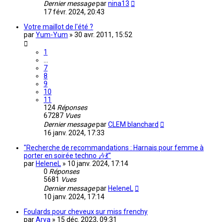
Dernier message
par
nina13
17 févr. 2024, 20:43
Votre maillot de l'été ?
par
Yum-Yum
»
30 avr. 2011, 15:52
1
…
7
8
9
10
11
124
Réponses
67287
Vues
Dernier message
par
CLEM blanchard
16 janv. 2024, 17:33
"Recherche de recommandations : Harnais pour femme à
porter en soirée techno 🎶💃"
par
HeleneL
»
10 janv. 2024, 17:14
0
Réponses
5681
Vues
Dernier message
par
HeleneL
10 janv. 2024, 17:14
Foulards pour cheveux sur miss frenchy
par
Arya
»
15 déc. 2023, 09:31