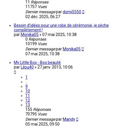
11
Réponses
11757
Vues
Dernier message
par
domi5550
02 déc. 2025, 06:27
Besoin d’idées pour une robe de cérémonie, je sèche
complètement !
par
Monika05
»
07 mai 2025, 10:38
0
Réponses
10199
Vues
Dernier message
par
Monika05
07 mai 2025, 10:38
My Little Box - Box beauté
par
Lilou40
»
27 janv. 2013, 10:06
1
…
9
10
11
12
13
155
Réponses
70795
Vues
Dernier message
par
Mandy
05 mai 2025, 09:50