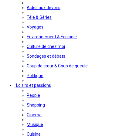
Aides aux devoirs
Télé & Séries
Voyages
Environnement & Écologie
Culture de chez moi
Sondages et débats
Coup de cœur & Coup de gueule
Politique
Loisirs et passions
People
Shopping
Cinéma
Musique
Cuisine