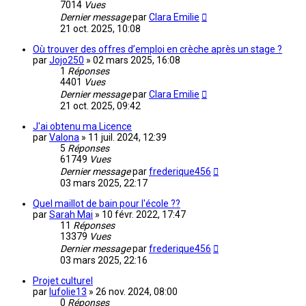
7014
Vues
Dernier message
par
Clara Emilie
21 oct. 2025, 10:08
Où trouver des offres d’emploi en crèche après un stage ?
par
Jojo250
»
02 mars 2025, 16:08
1
Réponses
4401
Vues
Dernier message
par
Clara Emilie
21 oct. 2025, 09:42
J'ai obtenu ma Licence
par
Valona
»
11 juil. 2024, 12:39
5
Réponses
61749
Vues
Dernier message
par
frederique456
03 mars 2025, 22:17
Quel maillot de bain pour l'école ??
par
Sarah Mai
»
10 févr. 2022, 17:47
11
Réponses
13379
Vues
Dernier message
par
frederique456
03 mars 2025, 22:16
Projet culturel
par
lufolie13
»
26 nov. 2024, 08:00
0
Réponses