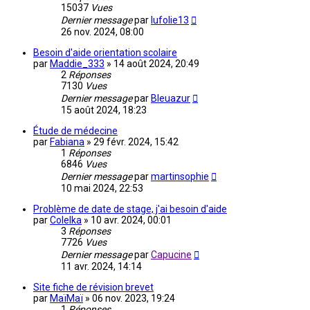
15037
Vues
Dernier message
par
lufolie13
26 nov. 2024, 08:00
Besoin d'aide orientation scolaire
par
Maddie_333
»
14 août 2024, 20:49
2
Réponses
7130
Vues
Dernier message
par
Bleuazur
15 août 2024, 18:23
Étude de médecine
par
Fabiana
»
29 févr. 2024, 15:42
1
Réponses
6846
Vues
Dernier message
par
martinsophie
10 mai 2024, 22:53
Problème de date de stage, j'ai besoin d'aide
par
Colelka
»
10 avr. 2024, 00:01
3
Réponses
7726
Vues
Dernier message
par
Capucine
11 avr. 2024, 14:14
Site fiche de révision brevet
par
MaïMaï
»
06 nov. 2023, 19:24
1
Réponses