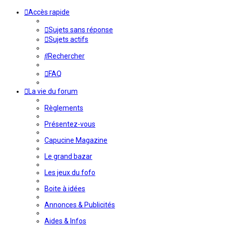
Accès rapide
Sujets sans réponse
Sujets actifs
Rechercher
FAQ
La vie du forum
Règlements
Présentez-vous
Capucine Magazine
Le grand bazar
Les jeux du fofo
Boite à idées
Annonces & Publicités
Aides & Infos