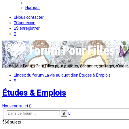
Humour
Nous contacter
Connexion
S’enregistrer
Le meilleur Forum Pour Filles pour papoter, échanger, partager, s'aider en
Index du forum
La vie au quotidien
Études & Emplois
Rechercher
Études & Emplois
Nouveau sujet
Recherche
Rechercher
avancée
566 sujets