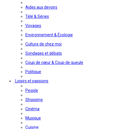
Aides aux devoirs
Télé & Séries
Voyages
Environnement & Écologie
Culture de chez moi
Sondages et débats
Coup de cœur & Coup de gueule
Politique
Loisirs et passions
People
Shopping
Cinéma
Musique
Cuisine