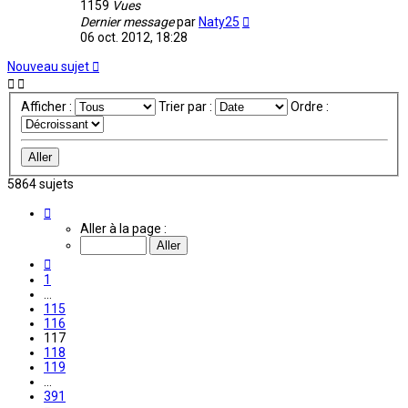
1159
Vues
Dernier message
par
Naty25
06 oct. 2012, 18:28
Nouveau sujet
Afficher :
Trier par :
Ordre :
5864 sujets
Page
117
Aller à la page :
sur
391
Précédente
1
…
115
116
117
118
119
…
391