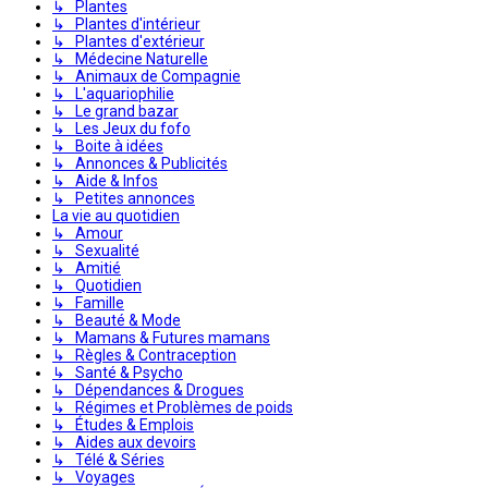
↳ Plantes
↳ Plantes d'intérieur
↳ Plantes d'extérieur
↳ Médecine Naturelle
↳ Animaux de Compagnie
↳ L'aquariophilie
↳ Le grand bazar
↳ Les Jeux du fofo
↳ Boite à idées
↳ Annonces & Publicités
↳ Aide & Infos
↳ Petites annonces
La vie au quotidien
↳ Amour
↳ Sexualité
↳ Amitié
↳ Quotidien
↳ Famille
↳ Beauté & Mode
↳ Mamans & Futures mamans
↳ Règles & Contraception
↳ Santé & Psycho
↳ Dépendances & Drogues
↳ Régimes et Problèmes de poids
↳ Études & Emplois
↳ Aides aux devoirs
↳ Télé & Séries
↳ Voyages