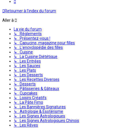
Suivante
Retourner à l’index du forum
Aller à
La vie du forum
↳ Règlements
↳ Présentez-vous !
↳ Capucine, magazine pour filles
↳ L'encyclopédie des filles
↳ Cuisine
↳ La Cuisine Diététique
↳ Les Entrées
↳ Les Sauces
↳ Les Plats
↳ Les Desserts
↳ Les Recettes Diverses
↳ Desserts
↳ Pâtisseries & Gâteaux
↳ Cupcakes
↳ Loisirs Créatifs
↳ La Pâte Fimo
↳ Les Bannières Signatures
↳ Astrologie & Ésotérisme
↳ Les Signes Astrologiques
↳ Les Signes Astrologiques Chinois
↳ Les Rêves