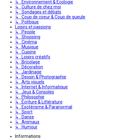
↳ Environnement & Écologie
↳ Culture de chez moi
↳ Sondages et débats
↳ Coup de coeur & Coup de gueule
↳ Politique
Loisirs et passions
↳ People
↳ Shopping
↳ Cinéma
↳ Musique
↳ Cuisine
↳ Loisirs créatifs
↳ Bricolage
↳ Décoration
↳ Jardinage
↳ Dessin & Photographie
↳ Arts visuels
↳ Internet & Informatique
↳ Jeux & Consoles
↳ Philosophie
↳ Écriture & Littérature
↳ Esotérisme & Paranormal
↳ Sport
↳ Danse
↳ Animaux
↳ Humour
Informations