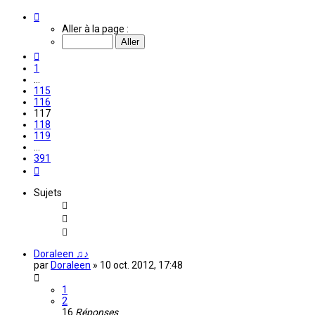
Page
117
Aller à la page :
sur
391
Précédente
1
…
115
116
117
118
119
…
391
Suivante
Sujets
Doraleen ♫♪
par
Doraleen
»
10 oct. 2012, 17:48
1
2
16
Réponses