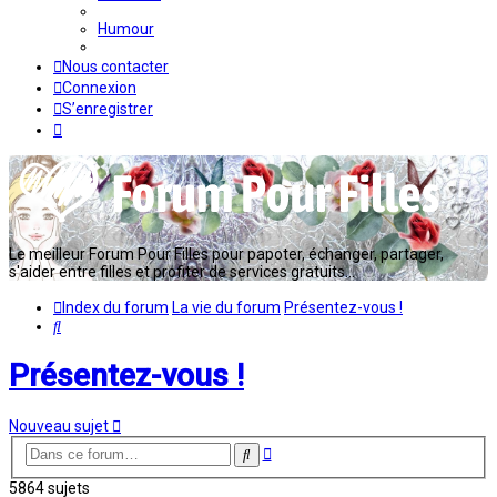
Humour
Nous contacter
Connexion
S’enregistrer
Le meilleur Forum Pour Filles pour papoter, échanger, partager,
s'aider entre filles et profiter de services gratuits...
Index du forum
La vie du forum
Présentez-vous !
Rechercher
Présentez-vous !
Nouveau sujet
Recherche
Rechercher
avancée
5864 sujets