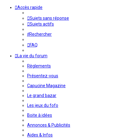
Accès rapide
Sujets sans réponse
Sujets actifs
Rechercher
FAQ
La vie du forum
Règlements
Présentez-vous
Capucine Magazine
Le grand bazar
Les jeux du fofo
Boite à idées
Annonces & Publicités
Aides & Infos