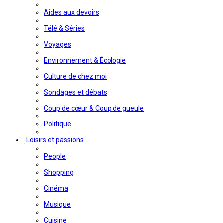
Aides aux devoirs
Télé & Séries
Voyages
Environnement & Écologie
Culture de chez moi
Sondages et débats
Coup de cœur & Coup de gueule
Politique
Loisirs et passions
People
Shopping
Cinéma
Musique
Cuisine