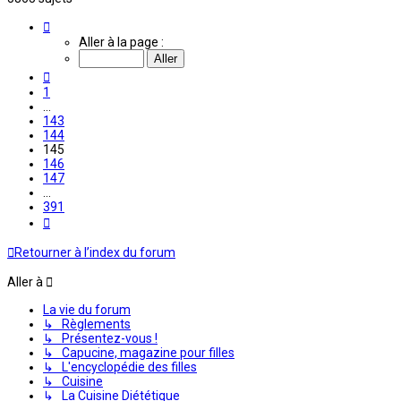
Page
145
Aller à la page :
sur
391
Précédente
1
…
143
144
145
146
147
…
391
Suivante
Retourner à l’index du forum
Aller à
La vie du forum
↳ Règlements
↳ Présentez-vous !
↳ Capucine, magazine pour filles
↳ L'encyclopédie des filles
↳ Cuisine
↳ La Cuisine Diététique