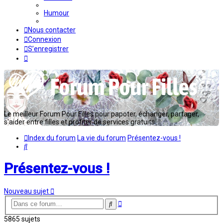
Humour
Nous contacter
Connexion
S’enregistrer
Le meilleur Forum Pour Filles pour papoter, échanger, partager,
s'aider entre filles et profiter de services gratuits...
Index du forum
La vie du forum
Présentez-vous !
Rechercher
Présentez-vous !
Nouveau sujet
Recherche
Rechercher
avancée
5865 sujets