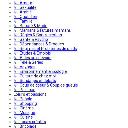
↳ Amour
↳ Sexualité
↳ Amitié
↳ Quotidien
↳ Famille
↳ Beauté & Mode
↳ Mamans & Futures mamans
↳ Règles & Contraception
↳ Santé & Psycho
↳ Dépendances & Drogues
↳ Régimes et Problèmes de poids
↳ Études & Emplois
↳ Aides aux devoirs
↳ Télé & Séries
↳ Voyages
↳ Environnement & Écologie
↳ Culture de chez moi
↳ Sondages et débats
↳ Coup de coeur & Coup de gueule
↳ Politique
Loisirs et passions
↳ People
↳ Shopping
↳ Cinéma
↳ Musique
↳ Cuisine
↳ Loisirs créatifs
↳ Bricolage