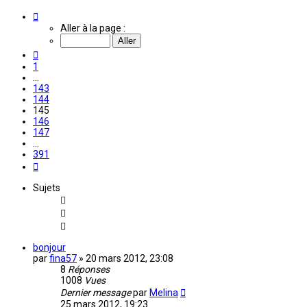
Page
145
Aller à la page :
sur
391
Précédente
1
…
143
144
145
146
147
…
391
Suivante
Sujets
bonjour
par
fina57
»
20 mars 2012, 23:08
8
Réponses
1008
Vues
Dernier message
par
Melina
25 mars 2012, 19:23