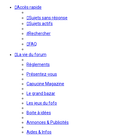
Accès rapide
Sujets sans réponse
Sujets actifs
Rechercher
FAQ
La vie du forum
Règlements
Présentez-vous
Capucine Magazine
Le grand bazar
Les jeux du fofo
Boite à idées
Annonces & Publicités
Aides & Infos