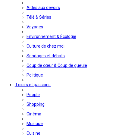
Aides aux devoirs
Télé & Séries
Voyages
Environnement & Écologie
Culture de chez moi
Sondages et débats
Coup de cœur & Coup de gueule
Politique
Loisirs et passions
People
Shopping
Cinéma
Musique
Cuisine