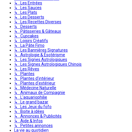
↳ Les Entrées
↳ Les Sauces
↳ Les Plats
↳ Les Desserts
↳ Les Recettes Diverses
↳ Desserts
↳ Pâtisseries & Gâteaux
↳ Cupcakes
↳ Loisirs Créatifs
↳ La Pâte Fimo
↳ Les Bannières Signatures
↳ Astrologie & Ésotérisme
↳ Les Signes Astrologiques
↳ Les Signes Astrologiques Chinois
↳ Les Rêves
↳ Plantes
↳ Plantes d'intérieur
↳ Plantes d'extérieur
↳ Médecine Naturelle
↳ Animaux de Compagnie
↳ L'aquariophilie
↳ Le grand bazar
↳ Les Jeux du fofo
↳ Boite à idées
↳ Annonces & Publicités
↳ Aide & Infos
↳ Petites annonces
La vie au quotidien