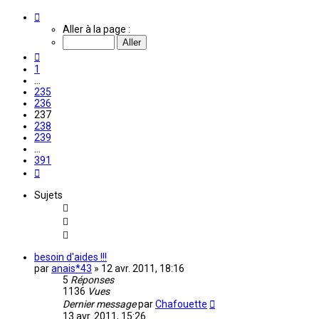
Page
237
Aller à la page :
sur
391
Précédente
1
…
235
236
237
238
239
…
391
Suivante
Sujets
besoin d'aides !!!
par
anais*43
»
12 avr. 2011, 18:16
5
Réponses
1136
Vues
Dernier message
par
Chafouette
13 avr. 2011, 15:26