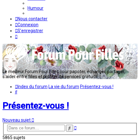
Humour
Nous contacter
Connexion
S’enregistrer
Le meilleur Forum Pour Filles pour papoter, échanger, partager,
s'aider entre filles et profiter de services gratuits...
Index du forum
La vie du forum
Présentez-vous !
Rechercher
Présentez-vous !
Nouveau sujet
Recherche
Rechercher
avancée
5865 sujets