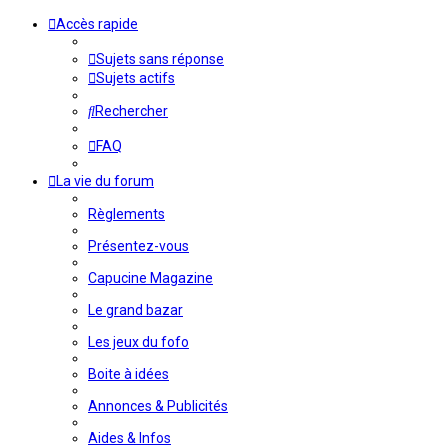
Accès rapide
Sujets sans réponse
Sujets actifs
Rechercher
FAQ
La vie du forum
Règlements
Présentez-vous
Capucine Magazine
Le grand bazar
Les jeux du fofo
Boite à idées
Annonces & Publicités
Aides & Infos