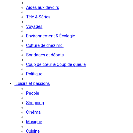
Aides aux devoirs
Télé & Séries
Voyages
Environnement & Écologie
Culture de chez moi
Sondages et débats
Coup de cœur & Coup de gueule
Politique
Loisirs et passions
People
Shopping
Cinéma
Musique
Cuisine