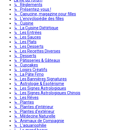
↳ Règlements
↳ Présentez-vous !
↳ Capucine, magazine pour filles
↳ L'encyclopédie des filles
↳ Cuisine
↳ La Cuisine Diététique
↳ Les Entrées
↳ Les Sauces
↳ Les Plats
↳ Les Desserts
↳ Les Recettes Diverses
↳ Desserts
↳ Pâtisseries & Gâteaux
↳ Cupcakes
↳ Loisirs Créatifs
↳ La Pâte Fimo
↳ Les Bannières Signatures
↳ Astrologie & Ésotérisme
↳ Les Signes Astrologiques
↳ Les Signes Astrologiques Chinois
↳ Les Rêves
↳ Plantes
↳ Plantes d'intérieur
↳ Plantes d'extérieur
↳ Médecine Naturelle
↳ Animaux de Compagnie
↳ L'aquariophilie
↳ Le grand bazar