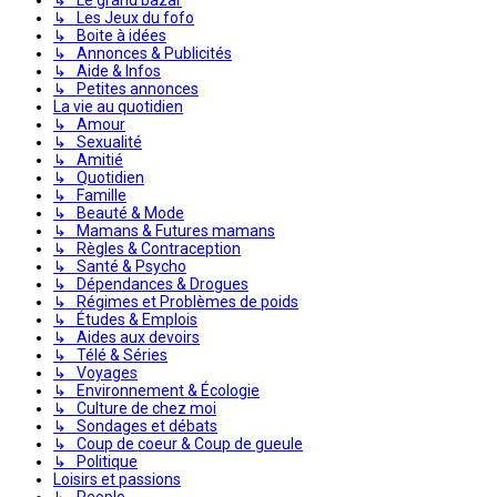
↳ Les Jeux du fofo
↳ Boite à idées
↳ Annonces & Publicités
↳ Aide & Infos
↳ Petites annonces
La vie au quotidien
↳ Amour
↳ Sexualité
↳ Amitié
↳ Quotidien
↳ Famille
↳ Beauté & Mode
↳ Mamans & Futures mamans
↳ Règles & Contraception
↳ Santé & Psycho
↳ Dépendances & Drogues
↳ Régimes et Problèmes de poids
↳ Études & Emplois
↳ Aides aux devoirs
↳ Télé & Séries
↳ Voyages
↳ Environnement & Écologie
↳ Culture de chez moi
↳ Sondages et débats
↳ Coup de coeur & Coup de gueule
↳ Politique
Loisirs et passions
↳ People