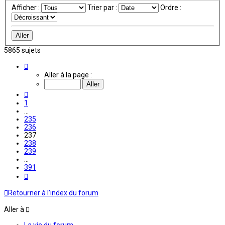
Afficher :
Trier par :
Ordre :
5865 sujets
Page
237
Aller à la page :
sur
391
Précédente
1
…
235
236
237
238
239
…
391
Suivante
Retourner à l’index du forum
Aller à
La vie du forum