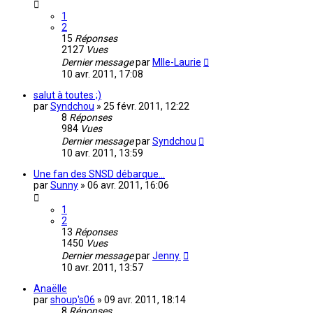
1
2
15
Réponses
2127
Vues
Dernier message
par
Mlle-Laurie
10 avr. 2011, 17:08
salut à toutes ;)
par
Syndchou
»
25 févr. 2011, 12:22
8
Réponses
984
Vues
Dernier message
par
Syndchou
10 avr. 2011, 13:59
Une fan des SNSD débarque...
par
Sunny
»
06 avr. 2011, 16:06
1
2
13
Réponses
1450
Vues
Dernier message
par
Jenny.
10 avr. 2011, 13:57
Anaëlle
par
shoup's06
»
09 avr. 2011, 18:14
8
Réponses