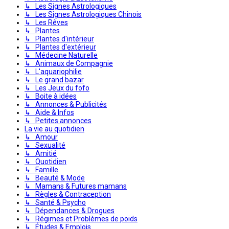
↳ Les Signes Astrologiques
↳ Les Signes Astrologiques Chinois
↳ Les Rêves
↳ Plantes
↳ Plantes d'intérieur
↳ Plantes d'extérieur
↳ Médecine Naturelle
↳ Animaux de Compagnie
↳ L'aquariophilie
↳ Le grand bazar
↳ Les Jeux du fofo
↳ Boite à idées
↳ Annonces & Publicités
↳ Aide & Infos
↳ Petites annonces
La vie au quotidien
↳ Amour
↳ Sexualité
↳ Amitié
↳ Quotidien
↳ Famille
↳ Beauté & Mode
↳ Mamans & Futures mamans
↳ Règles & Contraception
↳ Santé & Psycho
↳ Dépendances & Drogues
↳ Régimes et Problèmes de poids
↳ Études & Emplois