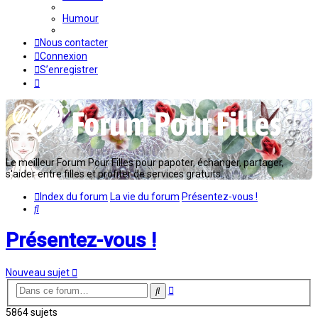
Humour
Nous contacter
Connexion
S’enregistrer
Le meilleur Forum Pour Filles pour papoter, échanger, partager,
s'aider entre filles et profiter de services gratuits...
Index du forum
La vie du forum
Présentez-vous !
Rechercher
Présentez-vous !
Nouveau sujet
Recherche
Rechercher
avancée
5864 sujets