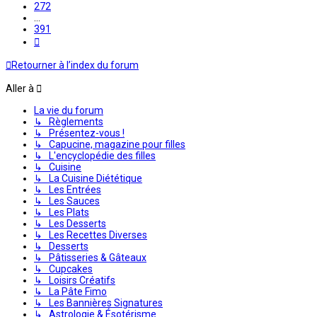
272
…
391
Suivante
Retourner à l’index du forum
Aller à
La vie du forum
↳ Règlements
↳ Présentez-vous !
↳ Capucine, magazine pour filles
↳ L'encyclopédie des filles
↳ Cuisine
↳ La Cuisine Diététique
↳ Les Entrées
↳ Les Sauces
↳ Les Plats
↳ Les Desserts
↳ Les Recettes Diverses
↳ Desserts
↳ Pâtisseries & Gâteaux
↳ Cupcakes
↳ Loisirs Créatifs
↳ La Pâte Fimo
↳ Les Bannières Signatures
↳ Astrologie & Ésotérisme