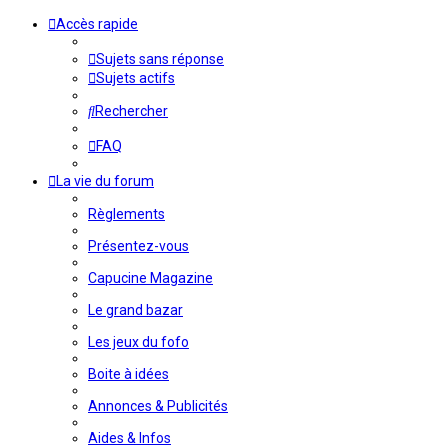
Accès rapide
Sujets sans réponse
Sujets actifs
Rechercher
FAQ
La vie du forum
Règlements
Présentez-vous
Capucine Magazine
Le grand bazar
Les jeux du fofo
Boite à idées
Annonces & Publicités
Aides & Infos