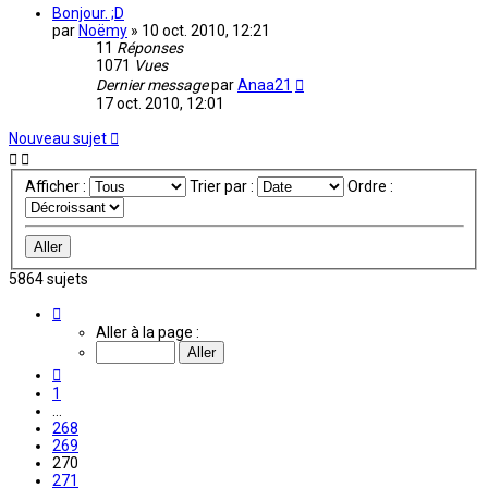
Bonjour. ;D
par
Noëmy
»
10 oct. 2010, 12:21
11
Réponses
1071
Vues
Dernier message
par
Anaa21
17 oct. 2010, 12:01
Nouveau sujet
Afficher :
Trier par :
Ordre :
5864 sujets
Page
270
Aller à la page :
sur
391
Précédente
1
…
268
269
270
271