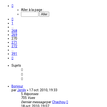
Page
270
Aller à la page :
sur
391
Précédente
1
…
268
269
270
271
272
…
391
Suivante
Sujets
Bonjour
par
Jenily
»
17 oct. 2010, 19:33
5
Réponses
705
Vues
Dernier message
par
Chachou
18 oct. 2010, 19:07