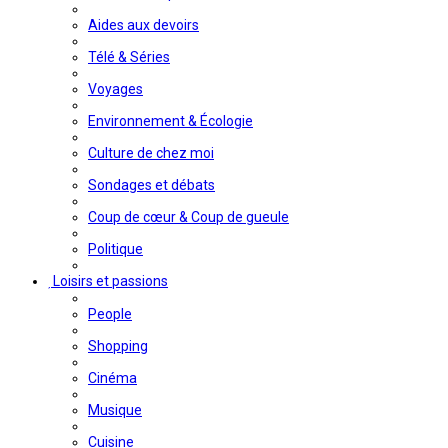
Aides aux devoirs
Télé & Séries
Voyages
Environnement & Écologie
Culture de chez moi
Sondages et débats
Coup de cœur & Coup de gueule
Politique
Loisirs et passions
People
Shopping
Cinéma
Musique
Cuisine