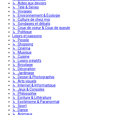
↳ Aides aux devoirs
↳ Télé & Séries
↳ Voyages
↳ Environnement & Écologie
↳ Culture de chez moi
↳ Sondages et débats
↳ Coup de coeur & Coup de gueule
↳ Politique
Loisirs et passions
↳ People
↳ Shopping
↳ Cinéma
↳ Musique
↳ Cuisine
↳ Loisirs créatifs
↳ Bricolage
↳ Décoration
↳ Jardinage
↳ Dessin & Photographie
↳ Arts visuels
↳ Internet & Informatique
↳ Jeux & Consoles
↳ Philosophie
↳ Écriture & Littérature
↳ Esotérisme & Paranormal
↳ Sport
↳ Danse
↳ Animaux