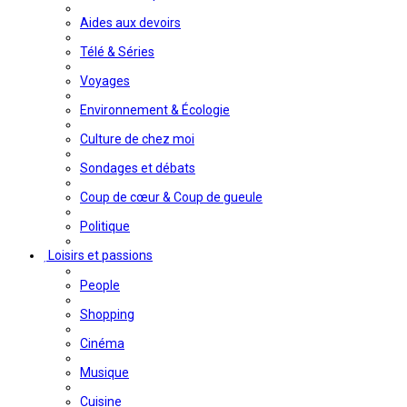
Aides aux devoirs
Télé & Séries
Voyages
Environnement & Écologie
Culture de chez moi
Sondages et débats
Coup de cœur & Coup de gueule
Politique
Loisirs et passions
People
Shopping
Cinéma
Musique
Cuisine