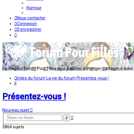
Humour
Nous contacter
Connexion
S’enregistrer
Le meilleur Forum Pour Filles pour papoter, échanger, partager, s'aider en
Index du forum
La vie du forum
Présentez-vous !
Rechercher
Présentez-vous !
Nouveau sujet
Recherche
Rechercher
avancée
5864 sujets