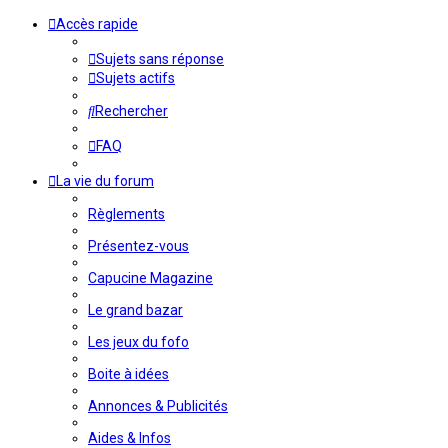
Accès rapide
Sujets sans réponse
Sujets actifs
Rechercher
FAQ
La vie du forum
Règlements
Présentez-vous
Capucine Magazine
Le grand bazar
Les jeux du fofo
Boite à idées
Annonces & Publicités
Aides & Infos