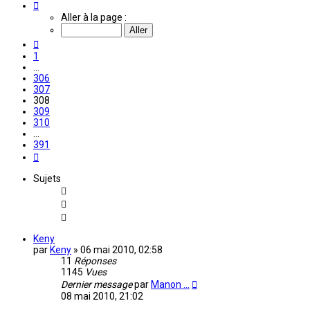
Page
308
Aller à la page :
sur
391
Précédente
1
…
306
307
308
309
310
…
391
Suivante
Sujets
Keny
par
Keny
»
06 mai 2010, 02:58
11
Réponses
1145
Vues
Dernier message
par
Manon ...
08 mai 2010, 21:02