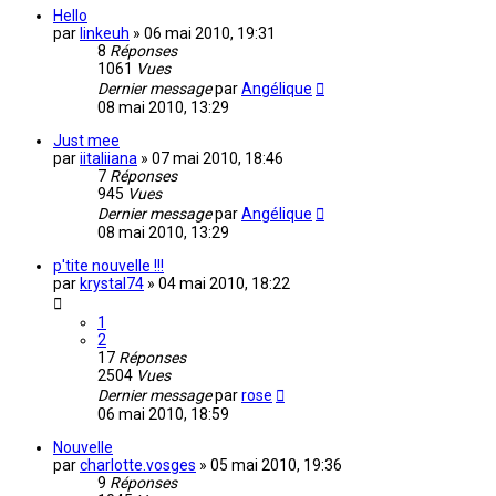
Hello
par
linkeuh
»
06 mai 2010, 19:31
8
Réponses
1061
Vues
Dernier message
par
Angélique
08 mai 2010, 13:29
Just mee
par
iitaliiana
»
07 mai 2010, 18:46
7
Réponses
945
Vues
Dernier message
par
Angélique
08 mai 2010, 13:29
p'tite nouvelle !!!
par
krystal74
»
04 mai 2010, 18:22
1
2
17
Réponses
2504
Vues
Dernier message
par
rose
06 mai 2010, 18:59
Nouvelle
par
charlotte.vosges
»
05 mai 2010, 19:36
9
Réponses