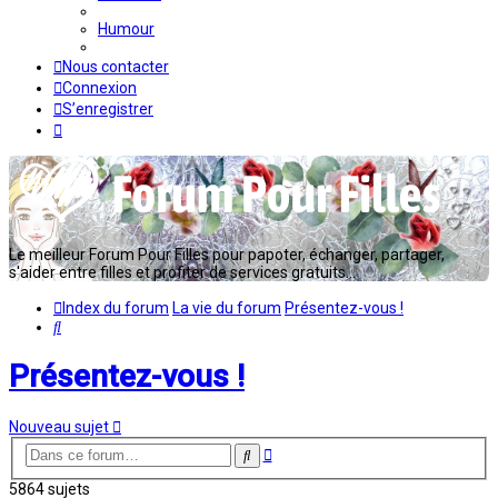
Humour
Nous contacter
Connexion
S’enregistrer
Le meilleur Forum Pour Filles pour papoter, échanger, partager,
s'aider entre filles et profiter de services gratuits...
Index du forum
La vie du forum
Présentez-vous !
Rechercher
Présentez-vous !
Nouveau sujet
Recherche
Rechercher
avancée
5864 sujets