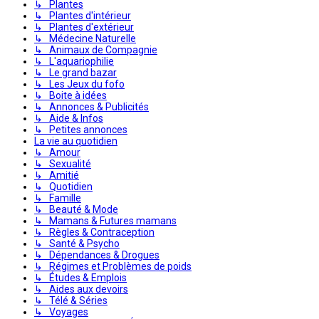
↳ Plantes
↳ Plantes d'intérieur
↳ Plantes d'extérieur
↳ Médecine Naturelle
↳ Animaux de Compagnie
↳ L'aquariophilie
↳ Le grand bazar
↳ Les Jeux du fofo
↳ Boite à idées
↳ Annonces & Publicités
↳ Aide & Infos
↳ Petites annonces
La vie au quotidien
↳ Amour
↳ Sexualité
↳ Amitié
↳ Quotidien
↳ Famille
↳ Beauté & Mode
↳ Mamans & Futures mamans
↳ Règles & Contraception
↳ Santé & Psycho
↳ Dépendances & Drogues
↳ Régimes et Problèmes de poids
↳ Études & Emplois
↳ Aides aux devoirs
↳ Télé & Séries
↳ Voyages