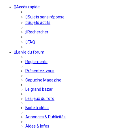
Accès rapide
Sujets sans réponse
Sujets actifs
Rechercher
FAQ
La vie du forum
Règlements
Présentez-vous
Capucine Magazine
Le grand bazar
Les jeux du fofo
Boite à idées
Annonces & Publicités
Aides & Infos