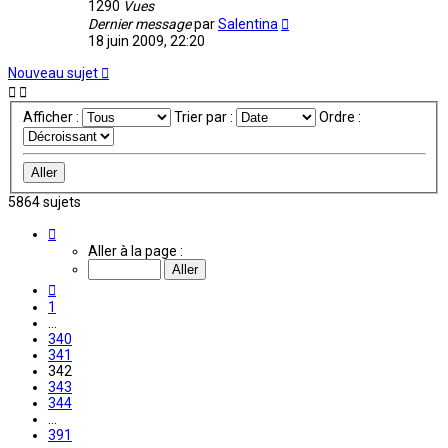
1290
Vues
Dernier message
par
Salentina
18 juin 2009, 22:20
Nouveau sujet
Afficher :
Trier par :
Ordre :
5864 sujets
Page
342
Aller à la page :
sur
391
Précédente
1
…
340
341
342
343
344
…
391