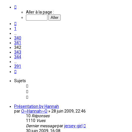
Page
342
Aller à la page :
sur
391
Précédente
1
…
340
341
342
343
344
…
391
Suivante
Sujets
Présentation by Hannah
par
O~Hannah~O
»
28 juin 2009, 22:46
10
Réponses
1110
Vues
Dernier message
par
jersey-girl
30 juin 2009, 16:08