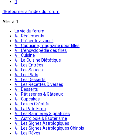
Suivante
Retourner à l’index du forum
Aller à
La vie du forum
↳ Règlements
↳ Présentez-vous !
↳ Capucine, magazine pour filles
↳ L'encyclopédie des filles
↳ Cuisine
↳ La Cuisine Diététique
↳ Les Entrées
↳ Les Sauces
↳ Les Plats
↳ Les Desserts
↳ Les Recettes Diverses
↳ Desserts
↳ Pâtisseries & Gâteaux
↳ Cupcakes
↳ Loisirs Créatifs
↳ La Pâte Fimo
↳ Les Bannières Signatures
↳ Astrologie & Ésotérisme
↳ Les Signes Astrologiques
↳ Les Signes Astrologiques Chinois
↳ Les Rêves