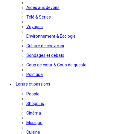
Aides aux devoirs
Télé & Séries
Voyages
Environnement & Écologie
Culture de chez moi
Sondages et débats
Coup de cœur & Coup de gueule
Politique
Loisirs et passions
People
Shopping
Cinéma
Musique
Cuisine