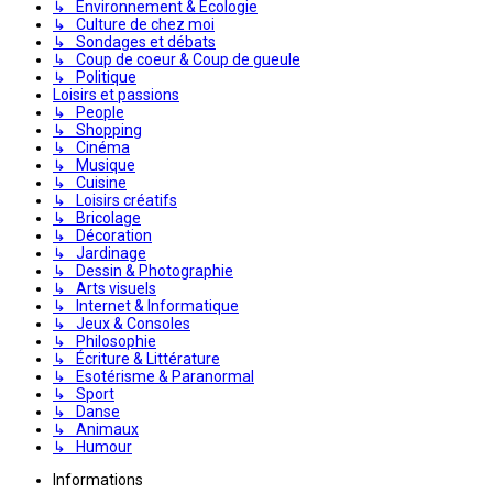
↳ Environnement & Écologie
↳ Culture de chez moi
↳ Sondages et débats
↳ Coup de coeur & Coup de gueule
↳ Politique
Loisirs et passions
↳ People
↳ Shopping
↳ Cinéma
↳ Musique
↳ Cuisine
↳ Loisirs créatifs
↳ Bricolage
↳ Décoration
↳ Jardinage
↳ Dessin & Photographie
↳ Arts visuels
↳ Internet & Informatique
↳ Jeux & Consoles
↳ Philosophie
↳ Écriture & Littérature
↳ Esotérisme & Paranormal
↳ Sport
↳ Danse
↳ Animaux
↳ Humour
Informations