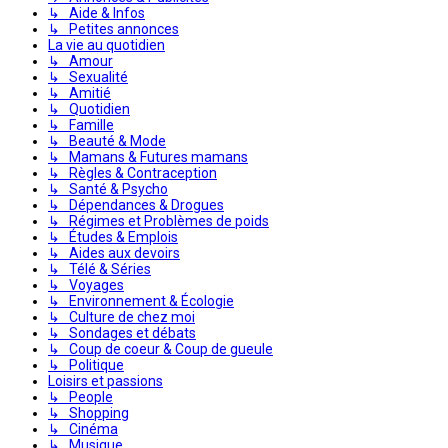
↳ Aide & Infos
↳ Petites annonces
La vie au quotidien
↳ Amour
↳ Sexualité
↳ Amitié
↳ Quotidien
↳ Famille
↳ Beauté & Mode
↳ Mamans & Futures mamans
↳ Règles & Contraception
↳ Santé & Psycho
↳ Dépendances & Drogues
↳ Régimes et Problèmes de poids
↳ Études & Emplois
↳ Aides aux devoirs
↳ Télé & Séries
↳ Voyages
↳ Environnement & Écologie
↳ Culture de chez moi
↳ Sondages et débats
↳ Coup de coeur & Coup de gueule
↳ Politique
Loisirs et passions
↳ People
↳ Shopping
↳ Cinéma
↳ Musique