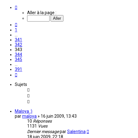
Page
343
Aller à la page :
sur
391
Précédente
1
…
341
342
343
344
345
…
391
Suivante
Sujets
Maloya :)
par
maloya
»
16 juin 2009, 13:43
10
Réponses
1131
Vues
Dernier message
par
Salentina
18 juin 2009, 22:18