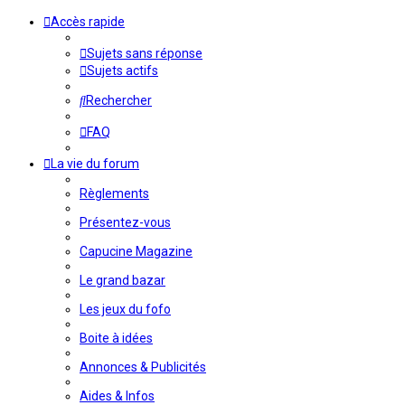
Accès rapide
Sujets sans réponse
Sujets actifs
Rechercher
FAQ
La vie du forum
Règlements
Présentez-vous
Capucine Magazine
Le grand bazar
Les jeux du fofo
Boite à idées
Annonces & Publicités
Aides & Infos