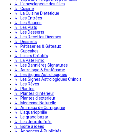
↳ L'encyclopédie des filles
↳ Cuisine
↳ La Cuisine Diététique
↳ Les Entrées
↳ Les Sauces
↳ Les Plats
↳ Les Desserts
↳ Les Recettes Diverses
↳ Desserts
↳ Pâtisseries & Gâteaux
↳ Cupcakes
↳ Loisirs Créatifs
↳ La Pâte Fimo
↳ Les Bannières Signatures
↳ Astrologie & Ésotérisme
↳ Les Signes Astrologiques
↳ Les Signes Astrologiques Chinois
↳ Les Rêves
↳ Plantes
↳ Plantes d'intérieur
↳ Plantes d'extérieur
↳ Médecine Naturelle
↳ Animaux de Compagnie
↳ L'aquariophilie
↳ Le grand bazar
↳ Les Jeux du fofo
↳ Boite à idées
↳ Annonces & Publicités