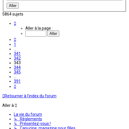
5864 sujets
Page
343
Aller à la page :
sur
391
Précédente
1
…
341
342
343
344
345
…
391
Suivante
Retourner à l’index du forum
Aller à
La vie du forum
↳ Règlements
↳ Présentez-vous !
↳ Capucine, magazine pour filles