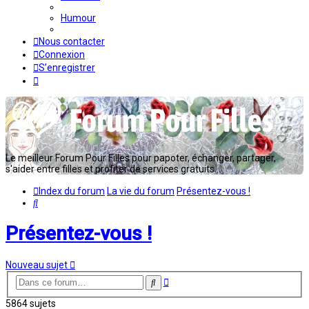
Humour
Nous contacter
Connexion
S’enregistrer
Le meilleur Forum Pour Filles pour papoter, échanger, partager,
s'aider entre filles et profiter de services gratuits...
Index du forum
La vie du forum
Présentez-vous !
Rechercher
Présentez-vous !
Nouveau sujet
Recherche
Rechercher
avancée
5864 sujets