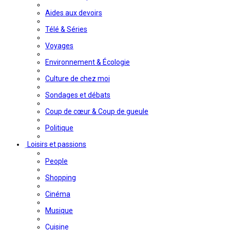
Aides aux devoirs
Télé & Séries
Voyages
Environnement & Écologie
Culture de chez moi
Sondages et débats
Coup de cœur & Coup de gueule
Politique
Loisirs et passions
People
Shopping
Cinéma
Musique
Cuisine