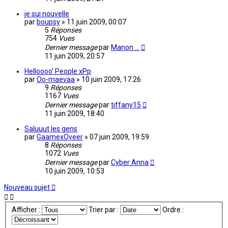
je sui nouvelle
par
boupsy
»
11 juin 2009, 00:07
5
Réponses
754
Vues
Dernier message
par
Manon ...
11 juin 2009, 20:57
Helloooo' People xPp
par
Oo-maevaa
»
10 juin 2009, 17:26
9
Réponses
1167
Vues
Dernier message
par
tiffany15
11 juin 2009, 18:40
Saluuut les gens
par
GaamexOveer
»
07 juin 2009, 19:59
8
Réponses
1072
Vues
Dernier message
par
Cyber Anna
10 juin 2009, 10:53
Nouveau sujet
Afficher :
Trier par :
Ordre :