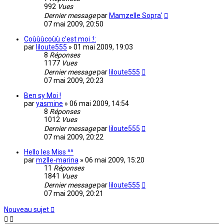
992
Vues
Dernier message
par
Mamzelle Sopra'
07 mai 2009, 20:50
Coùùùcoùù c'est moi :!:
par
liloute555
»
01 mai 2009, 19:03
8
Réponses
1177
Vues
Dernier message
par
liloute555
07 mai 2009, 20:23
Ben sy Moi !
par
yasmine
»
06 mai 2009, 14:54
8
Réponses
1012
Vues
Dernier message
par
liloute555
07 mai 2009, 20:22
Hello les Miss ^^
par
mzlle-marina
»
06 mai 2009, 15:20
11
Réponses
1841
Vues
Dernier message
par
liloute555
07 mai 2009, 20:21
Nouveau sujet