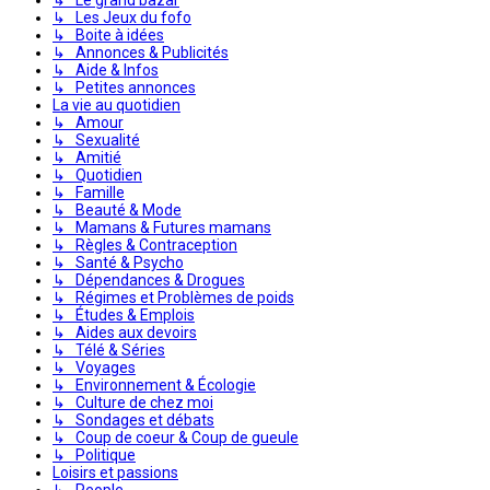
↳ Les Jeux du fofo
↳ Boite à idées
↳ Annonces & Publicités
↳ Aide & Infos
↳ Petites annonces
La vie au quotidien
↳ Amour
↳ Sexualité
↳ Amitié
↳ Quotidien
↳ Famille
↳ Beauté & Mode
↳ Mamans & Futures mamans
↳ Règles & Contraception
↳ Santé & Psycho
↳ Dépendances & Drogues
↳ Régimes et Problèmes de poids
↳ Études & Emplois
↳ Aides aux devoirs
↳ Télé & Séries
↳ Voyages
↳ Environnement & Écologie
↳ Culture de chez moi
↳ Sondages et débats
↳ Coup de coeur & Coup de gueule
↳ Politique
Loisirs et passions
↳ People