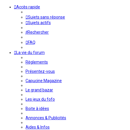
Accès rapide
Sujets sans réponse
Sujets actifs
Rechercher
FAQ
La vie du forum
Règlements
Présentez-vous
Capucine Magazine
Le grand bazar
Les jeux du fofo
Boite à idées
Annonces & Publicités
Aides & Infos