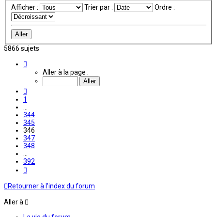
Afficher :
Trier par :
Ordre :
5866 sujets
Page
346
Aller à la page :
sur
392
Précédente
1
…
344
345
346
347
348
…
392
Suivante
Retourner à l’index du forum
Aller à
La vie du forum