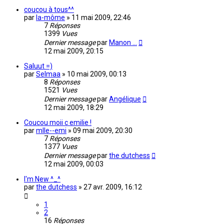
coucou à tous^^
par
la-môme
»
11 mai 2009, 22:46
7
Réponses
1399
Vues
Dernier message
par
Manon ...
12 mai 2009, 20:15
Saluut =)
par
Selmaa
»
10 mai 2009, 00:13
8
Réponses
1521
Vues
Dernier message
par
Angélique
12 mai 2009, 18:29
Coucou moii c emilie !
par
mlle--emi
»
09 mai 2009, 20:30
7
Réponses
1377
Vues
Dernier message
par
the dutchess
12 mai 2009, 00:03
I'm New ^_^
par
the dutchess
»
27 avr. 2009, 16:12
1
2
16
Réponses