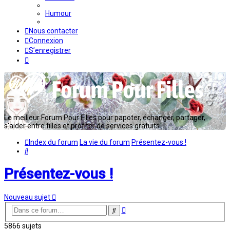
Humour
Nous contacter
Connexion
S’enregistrer
Le meilleur Forum Pour Filles pour papoter, échanger, partager,
s'aider entre filles et profiter de services gratuits...
Index du forum
La vie du forum
Présentez-vous !
Rechercher
Présentez-vous !
Nouveau sujet
Recherche
Rechercher
avancée
5866 sujets