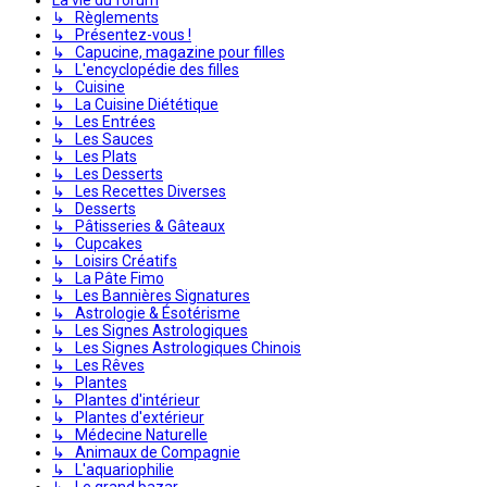
↳ Règlements
↳ Présentez-vous !
↳ Capucine, magazine pour filles
↳ L'encyclopédie des filles
↳ Cuisine
↳ La Cuisine Diététique
↳ Les Entrées
↳ Les Sauces
↳ Les Plats
↳ Les Desserts
↳ Les Recettes Diverses
↳ Desserts
↳ Pâtisseries & Gâteaux
↳ Cupcakes
↳ Loisirs Créatifs
↳ La Pâte Fimo
↳ Les Bannières Signatures
↳ Astrologie & Ésotérisme
↳ Les Signes Astrologiques
↳ Les Signes Astrologiques Chinois
↳ Les Rêves
↳ Plantes
↳ Plantes d'intérieur
↳ Plantes d'extérieur
↳ Médecine Naturelle
↳ Animaux de Compagnie
↳ L'aquariophilie
↳ Le grand bazar