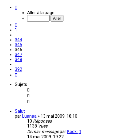
Page
346
Aller à la page :
sur
392
Précédente
1
…
344
345
346
347
348
…
392
Suivante
Sujets
Salut
par
Luanaa
»
13 mai 2009, 18:10
10
Réponses
1138
Vues
Dernier message
par
Kooki
14 mai 2009, 19:22