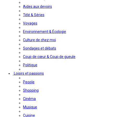
Aides aux devoirs
Télé & Séries
Voyages
Environnement & Écologie
Culture de chez moi
Sondages et débats
Coup de cœur & Coup de gueule
Politique
Loisirs et passions
People
Shopping
Cinéma
Musique
Cuisine