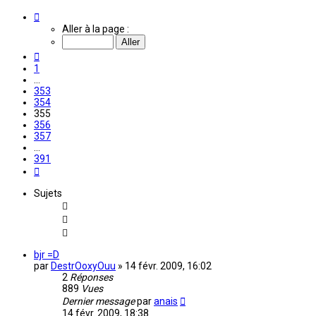
Page
355
Aller à la page :
sur
391
Précédente
1
…
353
354
355
356
357
…
391
Suivante
Sujets
bjr =D
par
DestrOoxyOuu
»
14 févr. 2009, 16:02
2
Réponses
889
Vues
Dernier message
par
anais
14 févr. 2009, 18:38