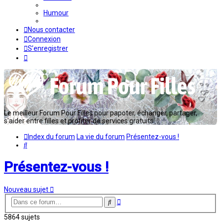
Humour
Nous contacter
Connexion
S’enregistrer
Le meilleur Forum Pour Filles pour papoter, échanger, partager,
s'aider entre filles et profiter de services gratuits...
Index du forum
La vie du forum
Présentez-vous !
Rechercher
Présentez-vous !
Nouveau sujet
Recherche
Rechercher
avancée
5864 sujets