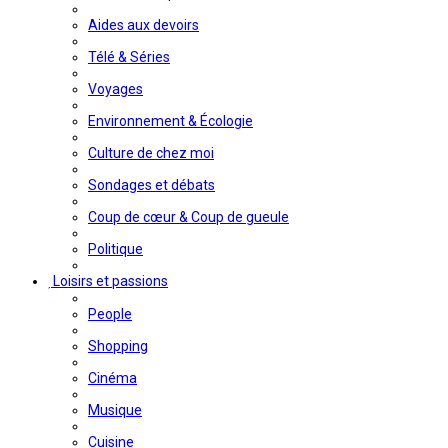
Aides aux devoirs
Télé & Séries
Voyages
Environnement & Écologie
Culture de chez moi
Sondages et débats
Coup de cœur & Coup de gueule
Politique
Loisirs et passions
People
Shopping
Cinéma
Musique
Cuisine