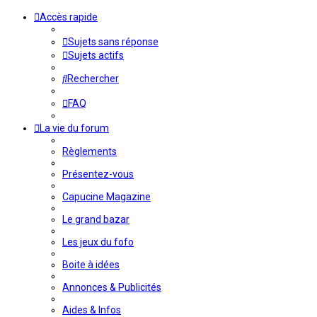
Accès rapide
Sujets sans réponse
Sujets actifs
Rechercher
FAQ
La vie du forum
Règlements
Présentez-vous
Capucine Magazine
Le grand bazar
Les jeux du fofo
Boite à idées
Annonces & Publicités
Aides & Infos