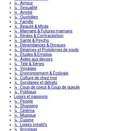
↳ Amour
↳ Sexualité
↳ Amitié
↳ Quotidien
↳ Famille
↳ Beauté & Mode
↳ Mamans & Futures mamans
↳ Règles & Contraception
↳ Santé & Psycho
↳ Dépendances & Drogues
↳ Régimes et Problèmes de poids
↳ Études & Emplois
↳ Aides aux devoirs
↳ Télé & Séries
↳ Voyages
↳ Environnement & Écologie
↳ Culture de chez moi
↳ Sondages et débats
↳ Coup de coeur & Coup de gueule
↳ Politique
Loisirs et passions
↳ People
↳ Shopping
↳ Cinéma
↳ Musique
↳ Cuisine
↳ Loisirs créatifs
↳ Bricolage