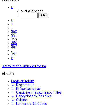
Page
355
Aller à la page :
sur
391
Précédente
1
…
353
354
355
356
357
…
391
Suivante
Retourner à l’index du forum
Aller à
La vie du forum
↳ Règlements
↳ Présentez-vous !
↳ Capucine, magazine pour filles
↳ L'encyclopédie des filles
↳ Cuisine
↳ La Cuisine Diététique