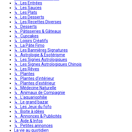
↳ Les Entrées
↳ Les Sauces
↳ Les Plats
↳ Les Desserts
↳ Les Recettes Diverses
↳ Desserts
↳ Pâtisseries & Gâteaux
↳ Cupcakes
↳ Loisirs Créatifs
↳ La Pâte Fimo
↳ Les Bannières Signatures
↳ Astrologie & Ésotérisme
↳ Les Signes Astrologiques
↳ Les Signes Astrologiques Chinois
↳ Les Rêves
↳ Plantes
↳ Plantes d'intérieur
↳ Plantes d'extérieur
↳ Médecine Naturelle
↳ Animaux de Compagnie
↳ L'aquariophilie
↳ Le grand bazar
↳ Les Jeux du fofo
↳ Boite à idées
↳ Annonces & Publicités
↳ Aide & Infos
↳ Petites annonces
La vie au quotidien