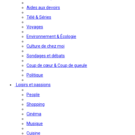
Aides aux devoirs
Télé & Séries
Voyages
Environnement & Écologie
Culture de chez moi
Sondages et débats
Coup de cœur & Coup de gueule
Politique
Loisirs et passions
People
Shopping
Cinéma
Musique
Cuisine