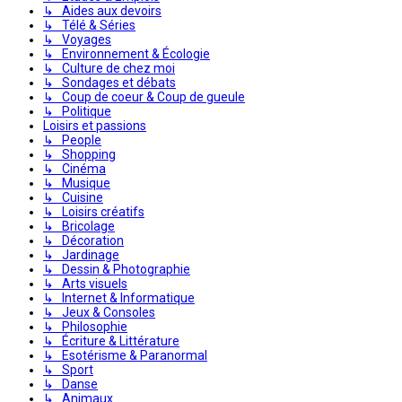
↳ Aides aux devoirs
↳ Télé & Séries
↳ Voyages
↳ Environnement & Écologie
↳ Culture de chez moi
↳ Sondages et débats
↳ Coup de coeur & Coup de gueule
↳ Politique
Loisirs et passions
↳ People
↳ Shopping
↳ Cinéma
↳ Musique
↳ Cuisine
↳ Loisirs créatifs
↳ Bricolage
↳ Décoration
↳ Jardinage
↳ Dessin & Photographie
↳ Arts visuels
↳ Internet & Informatique
↳ Jeux & Consoles
↳ Philosophie
↳ Écriture & Littérature
↳ Esotérisme & Paranormal
↳ Sport
↳ Danse
↳ Animaux