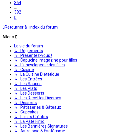
364
…
392
Suivante
Retourner à l’index du forum
Aller à
La vie du forum
↳ Règlements
↳ Présentez-vous !
↳ Capucine, magazine pour filles
↳ L'encyclopédie des filles
↳ Cuisine
↳ La Cuisine Diététique
↳ Les Entrées
↳ Les Sauces
↳ Les Plats
↳ Les Desserts
↳ Les Recettes Diverses
↳ Desserts
↳ Pâtisseries & Gâteaux
↳ Cupcakes
↳ Loisirs Créatifs
↳ La Pâte Fimo
↳ Les Bannières Signatures
↳ Astrologie & Ésotérisme