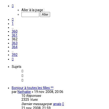
Page
362
Aller à la page :
sur
392
Précédente
1
…
360
361
362
363
364
…
392
Suivante
Sujets
Bonjour à toutes les filles ^^
par
Nathaliie
»
19 nov. 2008, 20:06
10
Réponses
2325
Vues
Dernier message
par
anais
21 nov. 2008, 21:59