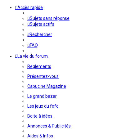
Accès rapide
Sujets sans réponse
Sujets actifs
Rechercher
FAQ
La vie du forum
Règlements
Présentez-vous
Capucine Magazine
Le grand bazar
Les jeux du fofo
Boite à idées
Annonces & Publicités
Aides & Infos