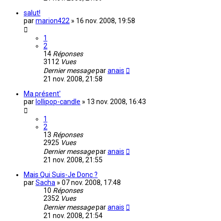
salut!
par
marion422
»
16 nov. 2008, 19:58
1
2
14
Réponses
3112
Vues
Dernier message
par
anais
21 nov. 2008, 21:58
Ma présent'
par
lollipop-candle
»
13 nov. 2008, 16:43
1
2
13
Réponses
2925
Vues
Dernier message
par
anais
21 nov. 2008, 21:55
Mais Qui Suis-Je Donc ?
par
Sacha
»
07 nov. 2008, 17:48
10
Réponses
2352
Vues
Dernier message
par
anais
21 nov. 2008, 21:54