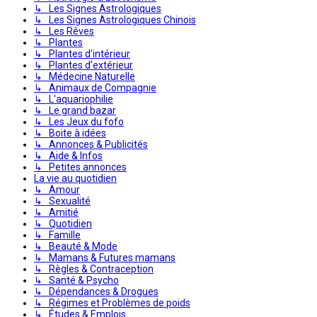
↳ Les Signes Astrologiques
↳ Les Signes Astrologiques Chinois
↳ Les Rêves
↳ Plantes
↳ Plantes d'intérieur
↳ Plantes d'extérieur
↳ Médecine Naturelle
↳ Animaux de Compagnie
↳ L'aquariophilie
↳ Le grand bazar
↳ Les Jeux du fofo
↳ Boite à idées
↳ Annonces & Publicités
↳ Aide & Infos
↳ Petites annonces
La vie au quotidien
↳ Amour
↳ Sexualité
↳ Amitié
↳ Quotidien
↳ Famille
↳ Beauté & Mode
↳ Mamans & Futures mamans
↳ Règles & Contraception
↳ Santé & Psycho
↳ Dépendances & Drogues
↳ Régimes et Problèmes de poids
↳ Études & Emplois