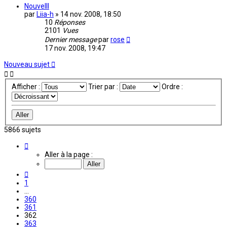
Nouvelll
par
Liia-h
»
14 nov. 2008, 18:50
10
Réponses
2101
Vues
Dernier message
par
rose
17 nov. 2008, 19:47
Nouveau sujet
Afficher :
Trier par :
Ordre :
5866 sujets
Page
362
Aller à la page :
sur
392
Précédente
1
…
360
361
362
363