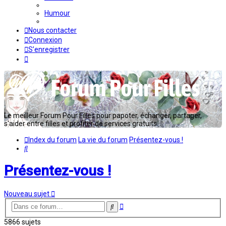
Humour
Nous contacter
Connexion
S’enregistrer
Le meilleur Forum Pour Filles pour papoter, échanger, partager,
s'aider entre filles et profiter de services gratuits...
Index du forum
La vie du forum
Présentez-vous !
Rechercher
Présentez-vous !
Nouveau sujet
Recherche
Rechercher
avancée
5866 sujets