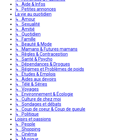
↳ Aide & Infos
↳ Petites annonces
La vie au quotidien
↳ Amour
↳ Sexualité
↳ Amitié
↳ Quotidien
↳ Famille
↳ Beauté & Mode
↳ Mamans & Futures mamans
↳ Règles & Contraception
↳ Santé & Psycho
↳ Dépendances & Drogues
↳ Régimes et Problèmes de poids
↳ Études & Emplois
↳ Aides aux devoirs
↳ Télé & Séries
↳ Voyages
↳ Environnement & Écologie
↳ Culture de chez moi
↳ Sondages et débats
↳ Coup de coeur & Coup de gueule
↳ Politique
Loisirs et passions
↳ People
↳ Shopping
↳ Cinéma
↳ Musique