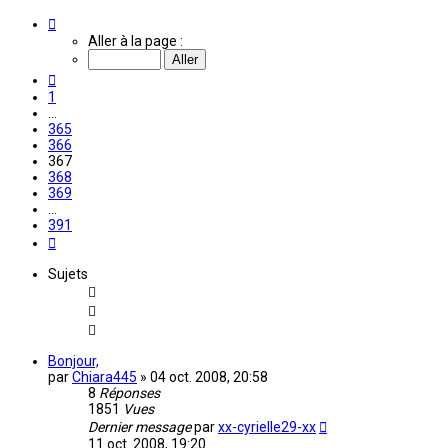
Page
367
Aller à la page :
sur
391
Précédente
1
…
365
366
367
368
369
…
391
Suivante
Sujets
Bonjour,
par
Chiara445
»
04 oct. 2008, 20:58
8
Réponses
1851
Vues
Dernier message
par
xx-cyrielle29-xx
11 oct. 2008, 19:20