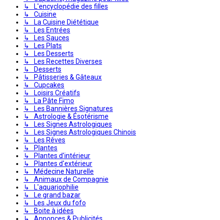
↳ L'encyclopédie des filles
↳ Cuisine
↳ La Cuisine Diététique
↳ Les Entrées
↳ Les Sauces
↳ Les Plats
↳ Les Desserts
↳ Les Recettes Diverses
↳ Desserts
↳ Pâtisseries & Gâteaux
↳ Cupcakes
↳ Loisirs Créatifs
↳ La Pâte Fimo
↳ Les Bannières Signatures
↳ Astrologie & Ésotérisme
↳ Les Signes Astrologiques
↳ Les Signes Astrologiques Chinois
↳ Les Rêves
↳ Plantes
↳ Plantes d'intérieur
↳ Plantes d'extérieur
↳ Médecine Naturelle
↳ Animaux de Compagnie
↳ L'aquariophilie
↳ Le grand bazar
↳ Les Jeux du fofo
↳ Boite à idées
↳ Annonces & Publicités