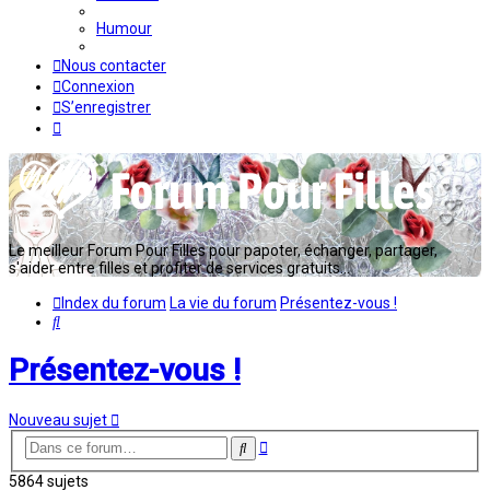
Humour
Nous contacter
Connexion
S’enregistrer
Le meilleur Forum Pour Filles pour papoter, échanger, partager,
s'aider entre filles et profiter de services gratuits...
Index du forum
La vie du forum
Présentez-vous !
Rechercher
Présentez-vous !
Nouveau sujet
Recherche
Rechercher
avancée
5864 sujets