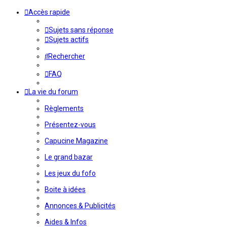
Accès rapide
Sujets sans réponse
Sujets actifs
Rechercher
FAQ
La vie du forum
Règlements
Présentez-vous
Capucine Magazine
Le grand bazar
Les jeux du fofo
Boite à idées
Annonces & Publicités
Aides & Infos