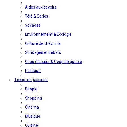
Aides aux devoirs
Télé & Séries
Voyages
Environnement & Écologie
Culture de chez moi
Sondages et débats
Coup de cœur & Coup de gueule
Politique
Loisirs et passions
People
Shopping
Cinéma
Musique
Cuisine