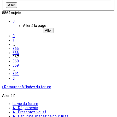
5864 sujets
Page
367
Aller à la page :
sur
391
Précédente
1
…
365
366
367
368
369
…
391
Suivante
Retourner à l’index du forum
Aller à
La vie du forum
↳ Règlements
↳ Présentez-vous !
↳ Capucine, magazine pour filles