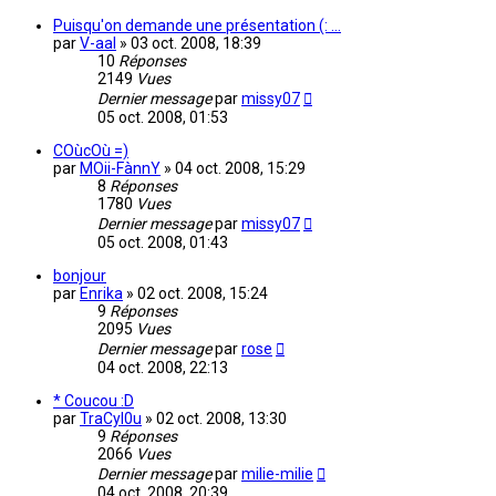
Puisqu'on demande une présentation (: ...
par
V-aal
»
03 oct. 2008, 18:39
10
Réponses
2149
Vues
Dernier message
par
missy07
05 oct. 2008, 01:53
COùcOù =)
par
MOii-FànnY
»
04 oct. 2008, 15:29
8
Réponses
1780
Vues
Dernier message
par
missy07
05 oct. 2008, 01:43
bonjour
par
Enrika
»
02 oct. 2008, 15:24
9
Réponses
2095
Vues
Dernier message
par
rose
04 oct. 2008, 22:13
* Coucou :D
par
TraCyl0u
»
02 oct. 2008, 13:30
9
Réponses
2066
Vues
Dernier message
par
milie-milie
04 oct. 2008, 20:39