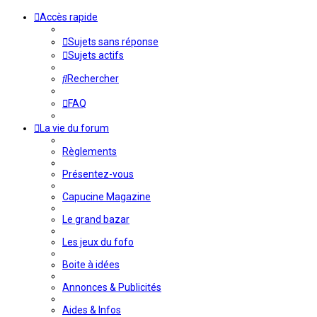
Accès rapide
Sujets sans réponse
Sujets actifs
Rechercher
FAQ
La vie du forum
Règlements
Présentez-vous
Capucine Magazine
Le grand bazar
Les jeux du fofo
Boite à idées
Annonces & Publicités
Aides & Infos