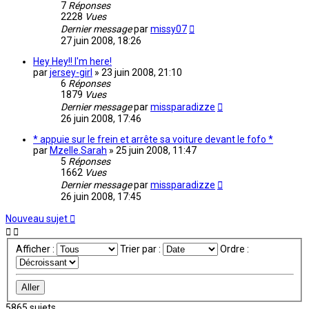
7
Réponses
2228
Vues
Dernier message
par
missy07
27 juin 2008, 18:26
Hey Hey!! I'm here!
par
jersey-girl
»
23 juin 2008, 21:10
6
Réponses
1879
Vues
Dernier message
par
missparadizze
26 juin 2008, 17:46
* appuie sur le frein et arrête sa voiture devant le fofo *
par
Mzelle.Sarah
»
25 juin 2008, 11:47
5
Réponses
1662
Vues
Dernier message
par
missparadizze
26 juin 2008, 17:45
Nouveau sujet
Afficher :
Trier par :
Ordre :
5865 sujets