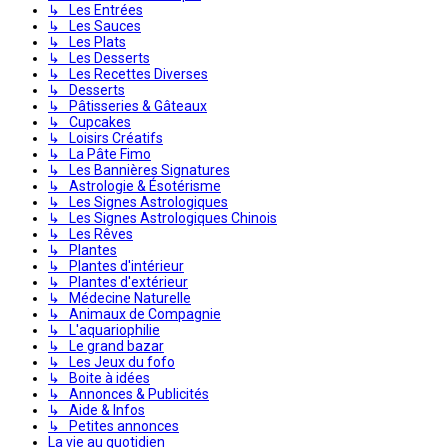
↳ Les Entrées
↳ Les Sauces
↳ Les Plats
↳ Les Desserts
↳ Les Recettes Diverses
↳ Desserts
↳ Pâtisseries & Gâteaux
↳ Cupcakes
↳ Loisirs Créatifs
↳ La Pâte Fimo
↳ Les Bannières Signatures
↳ Astrologie & Ésotérisme
↳ Les Signes Astrologiques
↳ Les Signes Astrologiques Chinois
↳ Les Rêves
↳ Plantes
↳ Plantes d'intérieur
↳ Plantes d'extérieur
↳ Médecine Naturelle
↳ Animaux de Compagnie
↳ L'aquariophilie
↳ Le grand bazar
↳ Les Jeux du fofo
↳ Boite à idées
↳ Annonces & Publicités
↳ Aide & Infos
↳ Petites annonces
La vie au quotidien