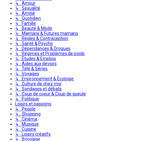
↳ Amour
↳ Sexualité
↳ Amitié
↳ Quotidien
↳ Famille
↳ Beauté & Mode
↳ Mamans & Futures mamans
↳ Règles & Contraception
↳ Santé & Psycho
↳ Dépendances & Drogues
↳ Régimes et Problèmes de poids
↳ Études & Emplois
↳ Aides aux devoirs
↳ Télé & Séries
↳ Voyages
↳ Environnement & Écologie
↳ Culture de chez moi
↳ Sondages et débats
↳ Coup de coeur & Coup de gueule
↳ Politique
Loisirs et passions
↳ People
↳ Shopping
↳ Cinéma
↳ Musique
↳ Cuisine
↳ Loisirs créatifs
↳ Bricolage