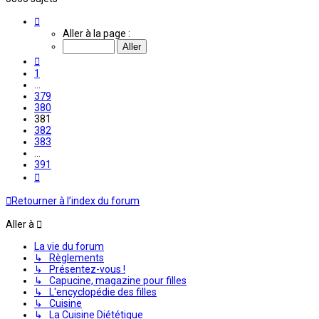
Page
381
Aller à la page :
sur
391
Précédente
1
…
379
380
381
382
383
…
391
Suivante
Retourner à l’index du forum
Aller à
La vie du forum
↳ Règlements
↳ Présentez-vous !
↳ Capucine, magazine pour filles
↳ L'encyclopédie des filles
↳ Cuisine
↳ La Cuisine Diététique