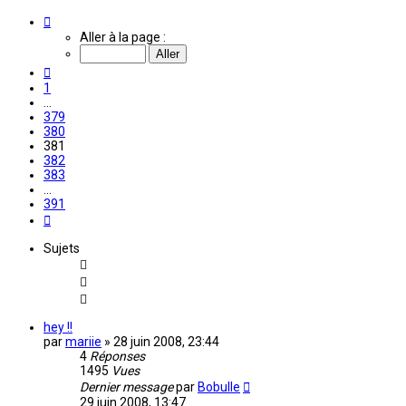
Page
381
Aller à la page :
sur
391
Précédente
1
…
379
380
381
382
383
…
391
Suivante
Sujets
hey !!
par
mariie
»
28 juin 2008, 23:44
4
Réponses
1495
Vues
Dernier message
par
Bobulle
29 juin 2008, 13:47