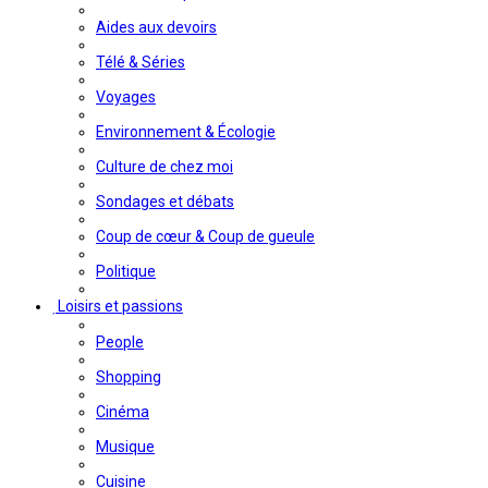
Aides aux devoirs
Télé & Séries
Voyages
Environnement & Écologie
Culture de chez moi
Sondages et débats
Coup de cœur & Coup de gueule
Politique
Loisirs et passions
People
Shopping
Cinéma
Musique
Cuisine