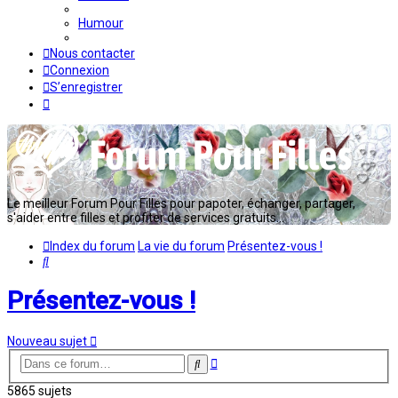
Humour
Nous contacter
Connexion
S’enregistrer
Le meilleur Forum Pour Filles pour papoter, échanger, partager,
s'aider entre filles et profiter de services gratuits...
Index du forum
La vie du forum
Présentez-vous !
Rechercher
Présentez-vous !
Nouveau sujet
Recherche
Rechercher
avancée
5865 sujets