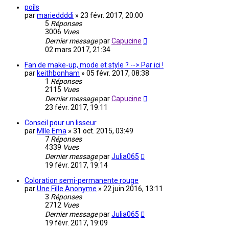
poils
par
marieddddi
»
23 févr. 2017, 20:00
5
Réponses
3006
Vues
Dernier message
par
Capucine
02 mars 2017, 21:34
Fan de make-up, mode et style ? --> Par ici !
par
keithbonham
»
05 févr. 2017, 08:38
1
Réponses
2115
Vues
Dernier message
par
Capucine
23 févr. 2017, 19:11
Conseil pour un lisseur
par
Mlle.Ema
»
31 oct. 2015, 03:49
7
Réponses
4339
Vues
Dernier message
par
Julia065
19 févr. 2017, 19:14
Coloration semi-permanente rouge
par
Une Fille Anonyme
»
22 juin 2016, 13:11
3
Réponses
2712
Vues
Dernier message
par
Julia065
19 févr. 2017, 19:09