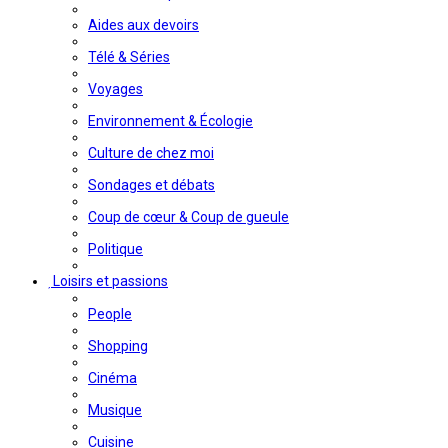
Aides aux devoirs
Télé & Séries
Voyages
Environnement & Écologie
Culture de chez moi
Sondages et débats
Coup de cœur & Coup de gueule
Politique
Loisirs et passions
People
Shopping
Cinéma
Musique
Cuisine