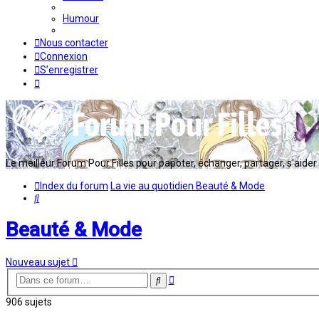
Humour
Nous contacter
Connexion
S’enregistrer
Le meilleur Forum Pour Filles pour papoter, échanger, partager, s'aider en
Index du forum
La vie au quotidien
Beauté & Mode
Rechercher
Beauté & Mode
Nouveau sujet
Recherche
Rechercher
avancée
906 sujets