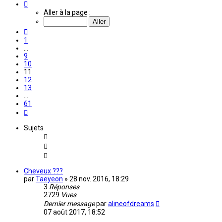
Page
11
Aller à la page :
sur
61
Précédente
1
…
9
10
11
12
13
…
61
Suivante
Sujets
Cheveux ???
par
Taeyeon
»
28 nov. 2016, 18:29
3
Réponses
2729
Vues
Dernier message
par
alineofdreams
07 août 2017, 18:52