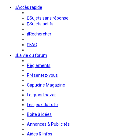
Accès rapide
Sujets sans réponse
Sujets actifs
Rechercher
FAQ
La vie du forum
Règlements
Présentez-vous
Capucine Magazine
Le grand bazar
Les jeux du fofo
Boite à idées
Annonces & Publicités
Aides & Infos