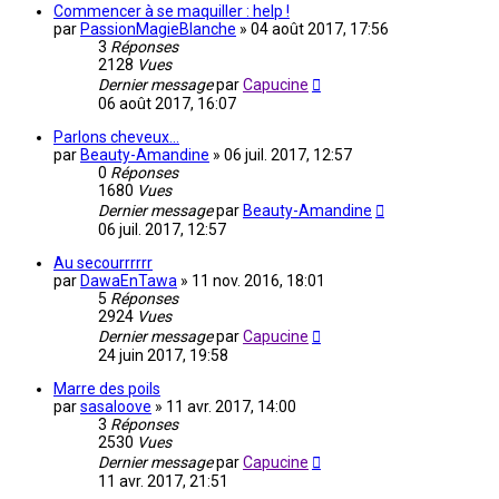
Commencer à se maquiller : help !
par
PassionMagieBlanche
»
04 août 2017, 17:56
3
Réponses
2128
Vues
Dernier message
par
Capucine
06 août 2017, 16:07
Parlons cheveux...
par
Beauty-Amandine
»
06 juil. 2017, 12:57
0
Réponses
1680
Vues
Dernier message
par
Beauty-Amandine
06 juil. 2017, 12:57
Au secourrrrrr
par
DawaEnTawa
»
11 nov. 2016, 18:01
5
Réponses
2924
Vues
Dernier message
par
Capucine
24 juin 2017, 19:58
Marre des poils
par
sasaloove
»
11 avr. 2017, 14:00
3
Réponses
2530
Vues
Dernier message
par
Capucine
11 avr. 2017, 21:51