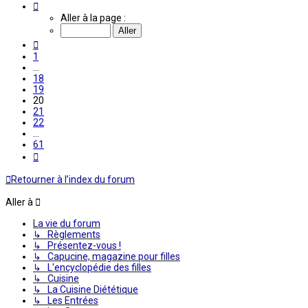
Page
20
Aller à la page :
sur
61
Précédente
1
…
18
19
20
21
22
…
61
Suivante
Retourner à l’index du forum
Aller à
La vie du forum
↳ Règlements
↳ Présentez-vous !
↳ Capucine, magazine pour filles
↳ L'encyclopédie des filles
↳ Cuisine
↳ La Cuisine Diététique
↳ Les Entrées