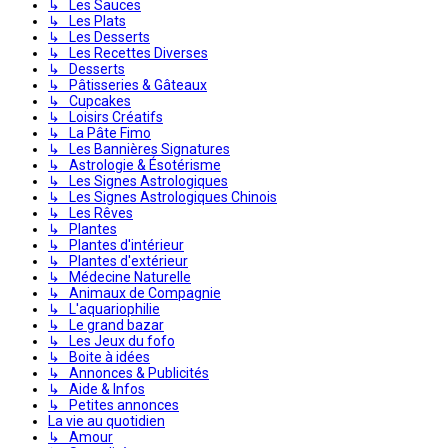
↳ Les Sauces
↳ Les Plats
↳ Les Desserts
↳ Les Recettes Diverses
↳ Desserts
↳ Pâtisseries & Gâteaux
↳ Cupcakes
↳ Loisirs Créatifs
↳ La Pâte Fimo
↳ Les Bannières Signatures
↳ Astrologie & Ésotérisme
↳ Les Signes Astrologiques
↳ Les Signes Astrologiques Chinois
↳ Les Rêves
↳ Plantes
↳ Plantes d'intérieur
↳ Plantes d'extérieur
↳ Médecine Naturelle
↳ Animaux de Compagnie
↳ L'aquariophilie
↳ Le grand bazar
↳ Les Jeux du fofo
↳ Boite à idées
↳ Annonces & Publicités
↳ Aide & Infos
↳ Petites annonces
La vie au quotidien
↳ Amour