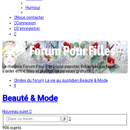
Humour
Nous contacter
Connexion
S’enregistrer
Le meilleur Forum Pour Filles pour papoter, échanger, partager,
s'aider entre filles et profiter de services gratuits...
Index du forum
La vie au quotidien
Beauté & Mode
Rechercher
Beauté & Mode
Nouveau sujet
Recherche
Rechercher
avancée
906 sujets