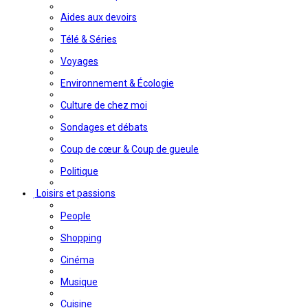
Aides aux devoirs
Télé & Séries
Voyages
Environnement & Écologie
Culture de chez moi
Sondages et débats
Coup de cœur & Coup de gueule
Politique
Loisirs et passions
People
Shopping
Cinéma
Musique
Cuisine