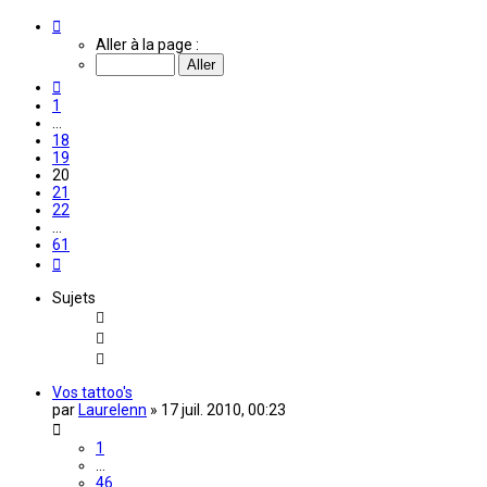
Page
20
Aller à la page :
sur
61
Précédente
1
…
18
19
20
21
22
…
61
Suivante
Sujets
Vos tattoo's
par
Laurelenn
»
17 juil. 2010, 00:23
1
…
46