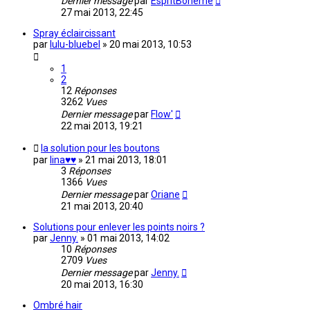
Dernier message
par
EspritBohème
27 mai 2013, 22:45
Spray éclaircissant
par
lulu-bluebel
»
20 mai 2013, 10:53
1
2
12
Réponses
3262
Vues
Dernier message
par
Flow'
22 mai 2013, 19:21
la solution pour les boutons
par
lina♥♥
»
21 mai 2013, 18:01
3
Réponses
1366
Vues
Dernier message
par
Oriane
21 mai 2013, 20:40
Solutions pour enlever les points noirs ?
par
Jenny.
»
01 mai 2013, 14:02
10
Réponses
2709
Vues
Dernier message
par
Jenny.
20 mai 2013, 16:30
Ombré hair