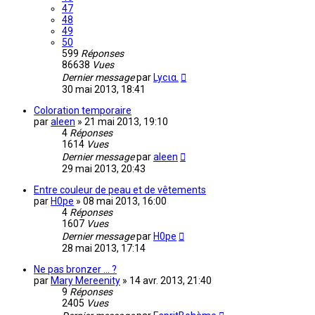
47
48
49
50
599
Réponses
86638
Vues
Dernier message
par
Lycια.
30 mai 2013, 18:41
Coloration temporaire
par
aleen
»
21 mai 2013, 19:10
4
Réponses
1614
Vues
Dernier message
par
aleen
29 mai 2013, 20:43
Entre couleur de peau et de vêtements
par
H0pe
»
08 mai 2013, 16:00
4
Réponses
1607
Vues
Dernier message
par
H0pe
28 mai 2013, 17:14
Ne pas bronzer ... ?
par
Mary Mereenity
»
14 avr. 2013, 21:40
9
Réponses
2405
Vues