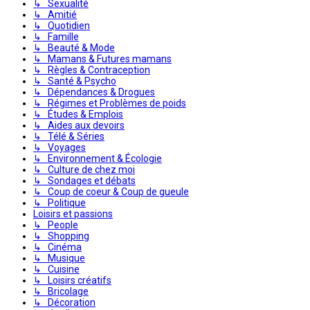
↳ Sexualité
↳ Amitié
↳ Quotidien
↳ Famille
↳ Beauté & Mode
↳ Mamans & Futures mamans
↳ Règles & Contraception
↳ Santé & Psycho
↳ Dépendances & Drogues
↳ Régimes et Problèmes de poids
↳ Études & Emplois
↳ Aides aux devoirs
↳ Télé & Séries
↳ Voyages
↳ Environnement & Écologie
↳ Culture de chez moi
↳ Sondages et débats
↳ Coup de coeur & Coup de gueule
↳ Politique
Loisirs et passions
↳ People
↳ Shopping
↳ Cinéma
↳ Musique
↳ Cuisine
↳ Loisirs créatifs
↳ Bricolage
↳ Décoration