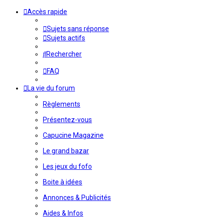
Accès rapide
Sujets sans réponse
Sujets actifs
Rechercher
FAQ
La vie du forum
Règlements
Présentez-vous
Capucine Magazine
Le grand bazar
Les jeux du fofo
Boite à idées
Annonces & Publicités
Aides & Infos