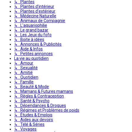
↳ Plantes
↳ Plantes d'intérieur
↳ Plantes d'extérieur
↳ Médecine Naturelle
↳ Animaux de Compagnie
↳ L'aquariophilie
↳ Le grand bazar
↳ Les Jeux du fofo
↳ Boite à idées
↳ Annonces & Publicités
↳ Aide & Infos
↳ Petites annonces
La vie au quotidien
↳ Amour
↳ Sexualité
↳ Amitié
↳ Quotidien
↳ Famille
↳ Beauté & Mode
↳ Mamans & Futures mamans
↳ Règles & Contraception
↳ Santé & Psycho
↳ Dépendances & Drogues
↳ Régimes et Problèmes de poids
↳ Études & Emplois
↳ Aides aux devoirs
↳ Télé & Séries
↳ Voyages