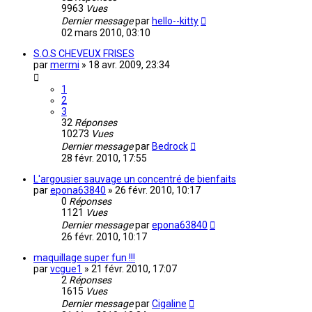
9963
Vues
Dernier message
par
hello--kitty
02 mars 2010, 03:10
S.O.S CHEVEUX FRISES
par
mermi
»
18 avr. 2009, 23:34
1
2
3
32
Réponses
10273
Vues
Dernier message
par
Bedrock
28 févr. 2010, 17:55
L'argousier sauvage un concentré de bienfaits
par
epona63840
»
26 févr. 2010, 10:17
0
Réponses
1121
Vues
Dernier message
par
epona63840
26 févr. 2010, 10:17
maquillage super fun !!!
par
vcgue1
»
21 févr. 2010, 17:07
2
Réponses
1615
Vues
Dernier message
par
Cigaline