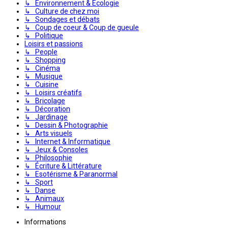
↳ Environnement & Écologie
↳ Culture de chez moi
↳ Sondages et débats
↳ Coup de coeur & Coup de gueule
↳ Politique
Loisirs et passions
↳ People
↳ Shopping
↳ Cinéma
↳ Musique
↳ Cuisine
↳ Loisirs créatifs
↳ Bricolage
↳ Décoration
↳ Jardinage
↳ Dessin & Photographie
↳ Arts visuels
↳ Internet & Informatique
↳ Jeux & Consoles
↳ Philosophie
↳ Écriture & Littérature
↳ Esotérisme & Paranormal
↳ Sport
↳ Danse
↳ Animaux
↳ Humour
Informations