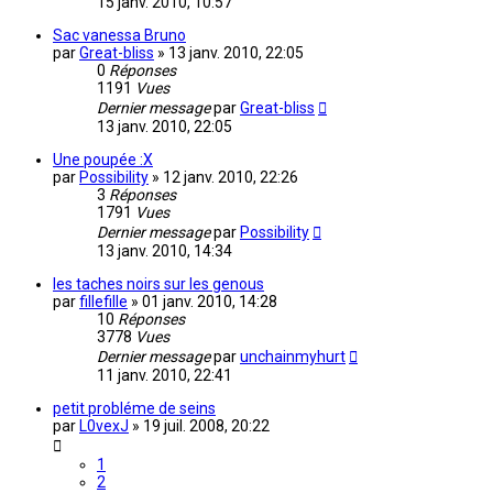
15 janv. 2010, 10:57
Sac vanessa Bruno
par
Great-bliss
»
13 janv. 2010, 22:05
0
Réponses
1191
Vues
Dernier message
par
Great-bliss
13 janv. 2010, 22:05
Une poupée :X
par
Possibility
»
12 janv. 2010, 22:26
3
Réponses
1791
Vues
Dernier message
par
Possibility
13 janv. 2010, 14:34
les taches noirs sur les genous
par
fillefille
»
01 janv. 2010, 14:28
10
Réponses
3778
Vues
Dernier message
par
unchainmyhurt
11 janv. 2010, 22:41
petit probléme de seins
par
L0vexJ
»
19 juil. 2008, 20:22
1
2