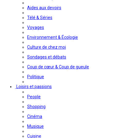
Aides aux devoirs
Télé & Séries
Voyages
Environnement & Écologie
Culture de chez moi
Sondages et débats
Coup de cœur & Coup de gueule
Politique
Loisirs et passions
People
Shopping
Cinéma
Musique
Cuisine