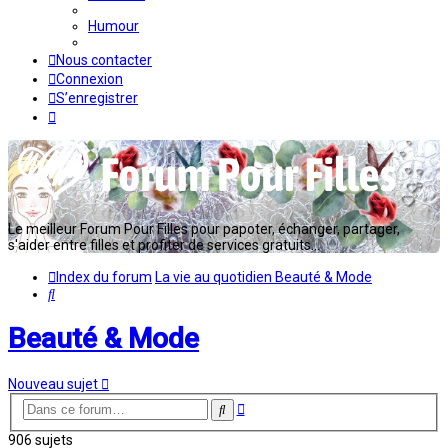
Humour
Nous contacter
Connexion
S’enregistrer
Le meilleur Forum Pour Filles pour papoter, échanger, partager,
s'aider entre filles et profiter de services gratuits...
Index du forum
La vie au quotidien
Beauté & Mode
Rechercher
Beauté & Mode
Nouveau sujet
Recherche
Rechercher
avancée
906 sujets