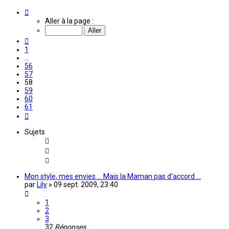
Page
58
Aller à la page :
sur
61
Précédente
1
…
56
57
58
59
60
61
Suivante
Sujets
Mon style, mes envies ... Mais la Maman pas d'accord ...
par
Lily
»
09 sept. 2009, 23:40
1
2
3
32
Réponses