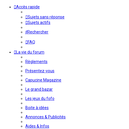
Accès rapide
Sujets sans réponse
Sujets actifs
Rechercher
FAQ
La vie du forum
Règlements
Présentez-vous
Capucine Magazine
Le grand bazar
Les jeux du fofo
Boite à idées
Annonces & Publicités
Aides & Infos