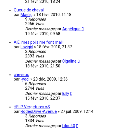
21 févr. 2010, 18:24
Queue de cheval
par
Maëlig
»
18 févr. 2010, 11:18
9
Réponses
2966
Vues
Dernier message
par
Angélique
19 févr. 2010, 09:58
AIE, mes poils me font mal !
par
Lovigirl
»
18 févr. 2010, 21:37
2
Réponses
2393
Vues
Dernier message
par
Cigaline
18 févr. 2010, 21:50
cheveux
par
-yodi
»
23 déc. 2009, 12:36
6
Réponses
2744
Vues
Dernier message
par
lully
15 févr. 2010, 22:37
HELP Vergetures =S
par
RodéoDrive-Avenue
»
27 juil. 2009, 12:14
3
Réponses
1834
Vues
Dernier message
par
Lilou40