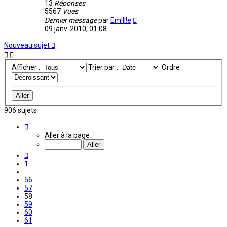
13
Réponses
5567
Vues
Dernier message
par
Em!ll!e
09 janv. 2010, 01:08
Nouveau sujet
Afficher :
Trier par :
Ordre :
906 sujets
Page
58
Aller à la page :
sur
61
Précédente
1
…
56
57
58
59
60
61