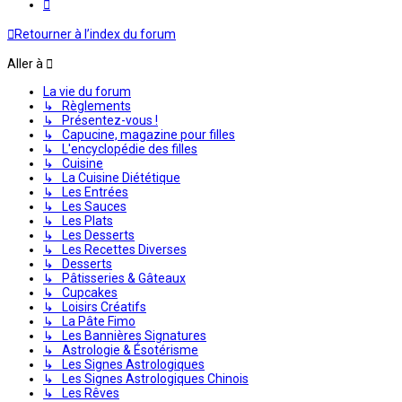
Suivante
Retourner à l’index du forum
Aller à
La vie du forum
↳ Règlements
↳ Présentez-vous !
↳ Capucine, magazine pour filles
↳ L'encyclopédie des filles
↳ Cuisine
↳ La Cuisine Diététique
↳ Les Entrées
↳ Les Sauces
↳ Les Plats
↳ Les Desserts
↳ Les Recettes Diverses
↳ Desserts
↳ Pâtisseries & Gâteaux
↳ Cupcakes
↳ Loisirs Créatifs
↳ La Pâte Fimo
↳ Les Bannières Signatures
↳ Astrologie & Ésotérisme
↳ Les Signes Astrologiques
↳ Les Signes Astrologiques Chinois
↳ Les Rêves