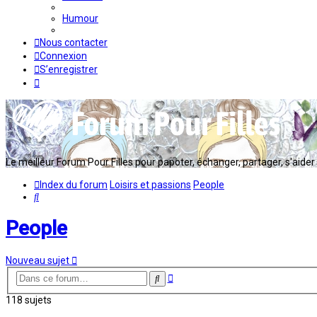
Humour
Nous contacter
Connexion
S’enregistrer
Le meilleur Forum Pour Filles pour papoter, échanger, partager, s'aider en
Index du forum
Loisirs et passions
People
Rechercher
People
Nouveau sujet
Recherche
Rechercher
avancée
118 sujets