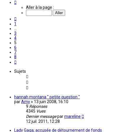
Page
5
Aller à la page :
sur
8
Précédente
1
…
3
4
5
6
7
8
Suivante
Sujets
hannah montana '' petite question ''
par
Amy
»
13 juin 2008, 16:10
9
Réponses
4345
Vues
Dernier message
par
mareline
12 juil. 2011, 12:28
Lady Gaga; accusée de détournement de fonds