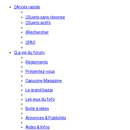
Accès rapide
Sujets sans réponse
Sujets actifs
Rechercher
FAQ
La vie du forum
Règlements
Présentez-vous
Capucine Magazine
Le grand bazar
Les jeux du fofo
Boite à idées
Annonces & Publicités
Aides & Infos