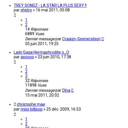
TREY SONGZ - LA STAR LA PLUS SEXY !!
par
shelcy
»
16 mai 2011, 05:08
1
2
14
Réponses
6889
Vues
Dernier message
par
Craaizy-Geeneratiion
05 juin 2011, 19:25
Lady Gaga Hermaphrodite o_O
par
axoooo
»
23 juin 2010, 17:38
1
2
3
32
Réponses
11898
Vues
Dernier message
par
Dîna
15 mai 2011, 20:02
christophe mae
par
miss lollipop
»
25 déc. 2009, 16:53
1
2