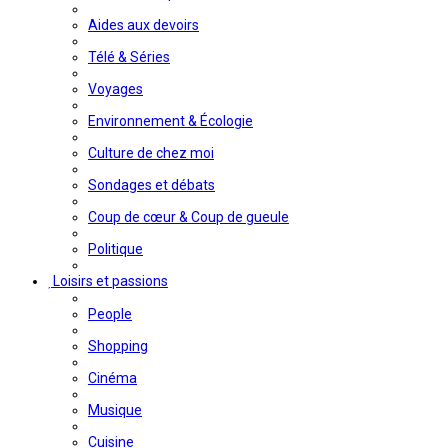
Aides aux devoirs
Télé & Séries
Voyages
Environnement & Écologie
Culture de chez moi
Sondages et débats
Coup de cœur & Coup de gueule
Politique
Loisirs et passions
People
Shopping
Cinéma
Musique
Cuisine