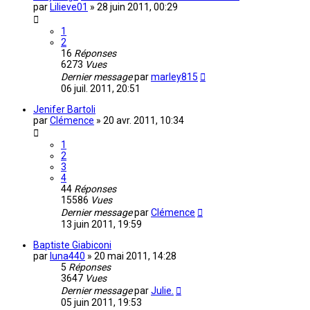
par
Lilieve01
»
28 juin 2011, 00:29
1
2
16
Réponses
6273
Vues
Dernier message
par
marley815
06 juil. 2011, 20:51
Jenifer Bartoli
par
Clémence
»
20 avr. 2011, 10:34
1
2
3
4
44
Réponses
15586
Vues
Dernier message
par
Clémence
13 juin 2011, 19:59
Baptiste Giabiconi
par
luna440
»
20 mai 2011, 14:28
5
Réponses
3647
Vues
Dernier message
par
Julie.
05 juin 2011, 19:53