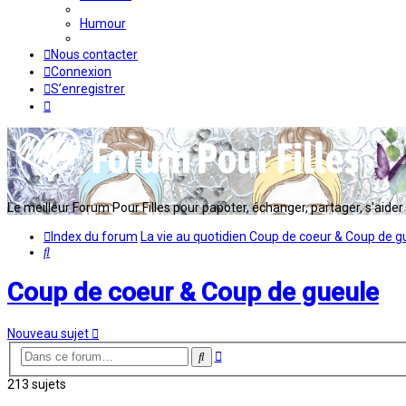
Humour
Nous contacter
Connexion
S’enregistrer
Le meilleur Forum Pour Filles pour papoter, échanger, partager, s'aider en
Index du forum
La vie au quotidien
Coup de coeur & Coup de g
Rechercher
Coup de coeur & Coup de gueule
Nouveau sujet
Recherche
Rechercher
avancée
213 sujets