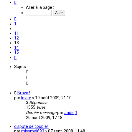
Page
13
Aller à la page :
sur
15
Précédente
1
…
11
12
13
14
15
Suivante
Sujets
Bravo !
par
Invité
»
19 août 2009, 21:10
3
Réponses
1555
Vues
Dernier message
par
Jade
20 août 2009, 17:18
dispute de couple!!
par
missmoi693
»
07 sept. 2008, 11:48