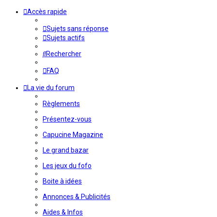
Accès rapide
Sujets sans réponse
Sujets actifs
Rechercher
FAQ
La vie du forum
Règlements
Présentez-vous
Capucine Magazine
Le grand bazar
Les jeux du fofo
Boite à idées
Annonces & Publicités
Aides & Infos