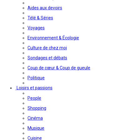
Aides aux devoirs
Télé & Séries
Voyages
Environnement & Écologie
Culture de chez moi
Sondages et débats
Coup de cœur & Coup de gueule
Politique
Loisirs et passions
People
Shopping
Cinéma
Musique
Cuisine