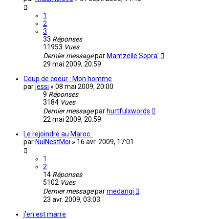
1
2
3
33
Réponses
11953
Vues
Dernier message
par
Mamzelle Sopra'
29 mai 2009, 20:59
Coup de coeur : Mon homme
par
jessi
»
08 mai 2009, 20:00
9
Réponses
3184
Vues
Dernier message
par
hurtfulxwords
22 mai 2009, 20:59
Le rejoindre au Maroc..
par
NulNestMoi
»
16 avr. 2009, 17:01
1
2
14
Réponses
5102
Vues
Dernier message
par
medangi
23 avr. 2009, 03:03
j'en est marre