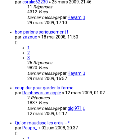
par
coralie62230
»
25 mars 2009, 21:46
11
Réponses
4312
Vues
Dernier message
par
Hayam
29 mars 2009, 17:10
bon parlons serieusement !
par
zazoue
»
18 mai 2008, 11:50
1
2
3
26
Réponses
9820
Vues
Dernier message
par
Hayam
29 mars 2009, 16:57
coup dur pour garder la forme
par
Rainbow is an apple
»
12 mars 2009, 01:02
2
Réponses
1837
Vues
Dernier message
par
gigi971
12 mars 2009, 01:17
Qu'on maudisse les ordis --*
par
Paupo_
»
02 juin 2008, 20:37
1