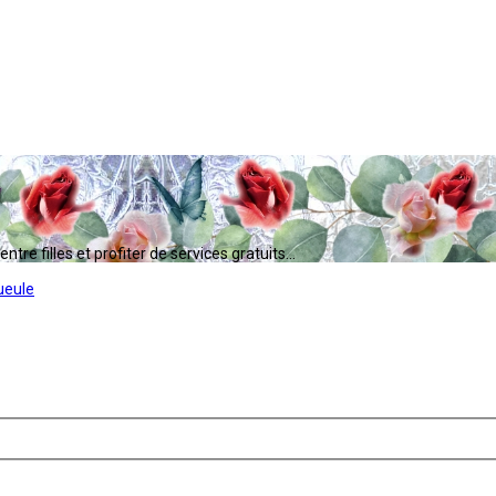
tre filles et profiter de services gratuits...
ueule