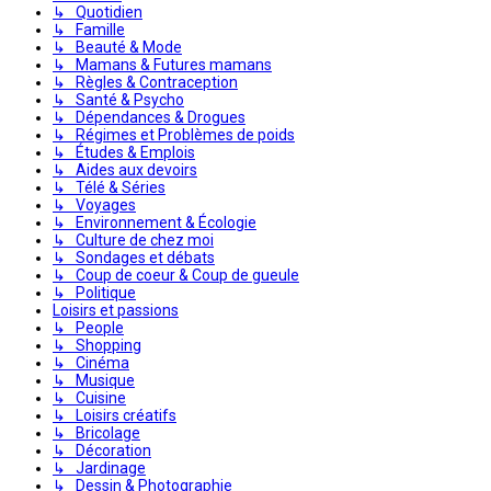
↳ Quotidien
↳ Famille
↳ Beauté & Mode
↳ Mamans & Futures mamans
↳ Règles & Contraception
↳ Santé & Psycho
↳ Dépendances & Drogues
↳ Régimes et Problèmes de poids
↳ Études & Emplois
↳ Aides aux devoirs
↳ Télé & Séries
↳ Voyages
↳ Environnement & Écologie
↳ Culture de chez moi
↳ Sondages et débats
↳ Coup de coeur & Coup de gueule
↳ Politique
Loisirs et passions
↳ People
↳ Shopping
↳ Cinéma
↳ Musique
↳ Cuisine
↳ Loisirs créatifs
↳ Bricolage
↳ Décoration
↳ Jardinage
↳ Dessin & Photographie