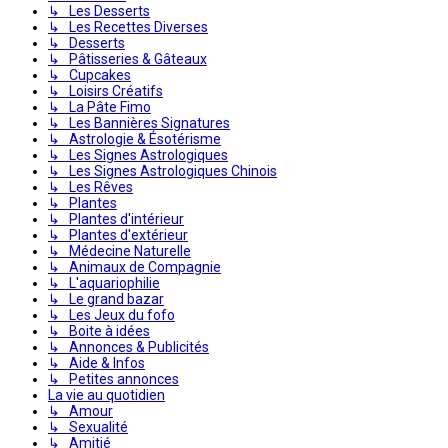
↳ Les Desserts
↳ Les Recettes Diverses
↳ Desserts
↳ Pâtisseries & Gâteaux
↳ Cupcakes
↳ Loisirs Créatifs
↳ La Pâte Fimo
↳ Les Bannières Signatures
↳ Astrologie & Ésotérisme
↳ Les Signes Astrologiques
↳ Les Signes Astrologiques Chinois
↳ Les Rêves
↳ Plantes
↳ Plantes d'intérieur
↳ Plantes d'extérieur
↳ Médecine Naturelle
↳ Animaux de Compagnie
↳ L'aquariophilie
↳ Le grand bazar
↳ Les Jeux du fofo
↳ Boite à idées
↳ Annonces & Publicités
↳ Aide & Infos
↳ Petites annonces
La vie au quotidien
↳ Amour
↳ Sexualité
↳ Amitié