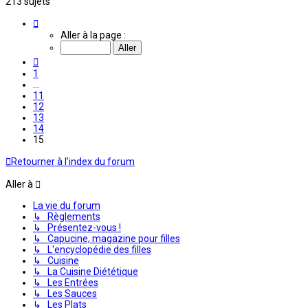
213 sujets
Page
15
Aller à la page :
sur
15
Précédente
1
…
11
12
13
14
15
Retourner à l’index du forum
Aller à
La vie du forum
↳ Règlements
↳ Présentez-vous !
↳ Capucine, magazine pour filles
↳ L'encyclopédie des filles
↳ Cuisine
↳ La Cuisine Diététique
↳ Les Entrées
↳ Les Sauces
↳ Les Plats