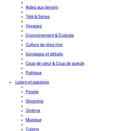
Aides aux devoirs
Télé & Séries
Voyages
Environnement & Écologie
Culture de chez moi
Sondages et débats
Coup de cœur & Coup de gueule
Politique
Loisirs et passions
People
Shopping
Cinéma
Musique
Cuisine