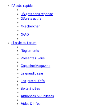
Accès rapide
Sujets sans réponse
Sujets actifs
Rechercher
FAQ
La vie du forum
Règlements
Présentez-vous
Capucine Magazine
Le grand bazar
Les jeux du fofo
Boite à idées
Annonces & Publicités
Aides & Infos