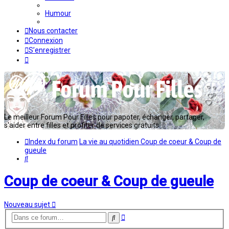
Humour
Nous contacter
Connexion
S’enregistrer
Le meilleur Forum Pour Filles pour papoter, échanger, partager,
s'aider entre filles et profiter de services gratuits...
Index du forum
La vie au quotidien
Coup de coeur & Coup de
gueule
Rechercher
Coup de coeur & Coup de gueule
Nouveau sujet
Recherche
Rechercher
avancée