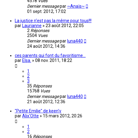
4578
Vues
Dernier message
par
~Anaïs~
01 sept. 2012, 17:02
La justice n'est pas la même pour tous!!!
par
Laurianne
»
23 août 2012, 22:05
2
Réponses
2504
Vues
Dernier message
par
luna440
24 août 2012, 14:36
ces parents qui font du favoritisme...
par
Elsa.
»
08 nov. 2011, 18:22
1
2
3
35
Réponses
15768
Vues
Dernier message
par
luna440
21 août 2012, 12:36
"Petite Emilie" de keen'v
par
Alix'Otte
»
15 mars 2012, 20:26
1
2
16
Réponses