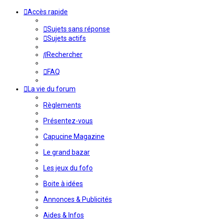
Accès rapide
Sujets sans réponse
Sujets actifs
Rechercher
FAQ
La vie du forum
Règlements
Présentez-vous
Capucine Magazine
Le grand bazar
Les jeux du fofo
Boite à idées
Annonces & Publicités
Aides & Infos