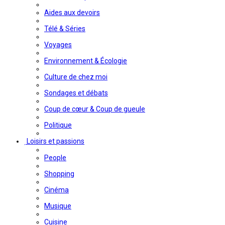
Aides aux devoirs
Télé & Séries
Voyages
Environnement & Écologie
Culture de chez moi
Sondages et débats
Coup de cœur & Coup de gueule
Politique
Loisirs et passions
People
Shopping
Cinéma
Musique
Cuisine