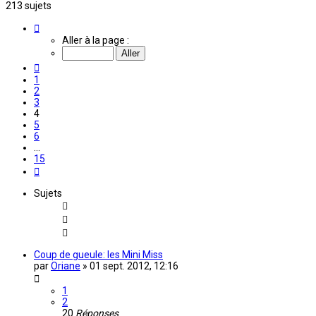
213 sujets
Page
4
Aller à la page :
sur
15
Précédente
1
2
3
4
5
6
…
15
Suivante
Sujets
Coup de gueule: les Mini Miss
par
Oriane
»
01 sept. 2012, 12:16
1
2
20
Réponses