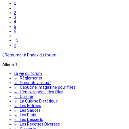
Précédente
1
2
3
4
5
6
…
15
Suivante
Retourner à l’index du forum
Aller à
La vie du forum
↳ Règlements
↳ Présentez-vous !
↳ Capucine, magazine pour filles
↳ L'encyclopédie des filles
↳ Cuisine
↳ La Cuisine Diététique
↳ Les Entrées
↳ Les Sauces
↳ Les Plats
↳ Les Desserts
↳ Les Recettes Diverses
↳ Desserts