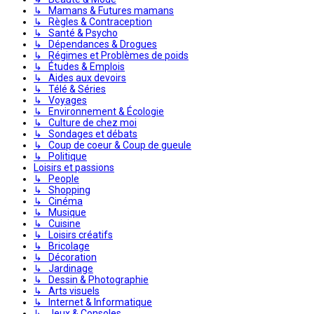
↳ Mamans & Futures mamans
↳ Règles & Contraception
↳ Santé & Psycho
↳ Dépendances & Drogues
↳ Régimes et Problèmes de poids
↳ Études & Emplois
↳ Aides aux devoirs
↳ Télé & Séries
↳ Voyages
↳ Environnement & Écologie
↳ Culture de chez moi
↳ Sondages et débats
↳ Coup de coeur & Coup de gueule
↳ Politique
Loisirs et passions
↳ People
↳ Shopping
↳ Cinéma
↳ Musique
↳ Cuisine
↳ Loisirs créatifs
↳ Bricolage
↳ Décoration
↳ Jardinage
↳ Dessin & Photographie
↳ Arts visuels
↳ Internet & Informatique
↳ Jeux & Consoles