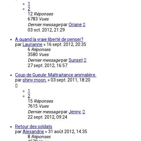
1
2
12
Réponses
6783
Vues
Dernier message
par
Oriane
03 oct. 2012, 21:29
A quand la vraie liberté de penser?
par
Laurianne
»
16 sept. 2012, 20:35
6
Réponses
3580
Vues
Dernier message
par
Sunset
27 sept. 2012, 16:57
Coup de Gueule. Maltraitance animalière.
par
shiny moon.
»
03 sept. 2011, 18:20
1
2
15
Réponses
7615
Vues
Dernier message
par
Jenny.
22 sept. 2012, 09:24
Retour des soldats
par
Alexandrie
»
31 août 2012, 14:35
8
Réponses