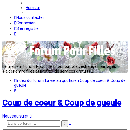
Humour
Nous contacter
Connexion
S’enregistrer
Le meilleur Forum Pour Filles pour papoter, échanger, partager,
s'aider entre filles et profiter de services gratuits...
Index du forum
La vie au quotidien
Coup de coeur & Coup de
gueule
Rechercher
Coup de coeur & Coup de gueule
Nouveau sujet
Recherche
Rechercher
avancée