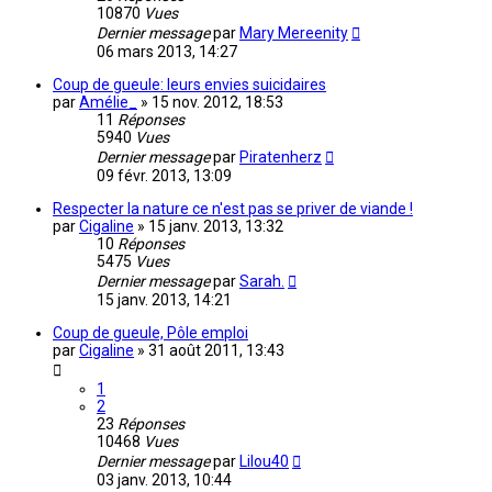
10870
Vues
Dernier message
par
Mary Mereenity
06 mars 2013, 14:27
Coup de gueule: leurs envies suicidaires
par
Amélie_
»
15 nov. 2012, 18:53
11
Réponses
5940
Vues
Dernier message
par
Piratenherz
09 févr. 2013, 13:09
Respecter la nature ce n'est pas se priver de viande !
par
Cigaline
»
15 janv. 2013, 13:32
10
Réponses
5475
Vues
Dernier message
par
Sarah.
15 janv. 2013, 14:21
Coup de gueule, Pôle emploi
par
Cigaline
»
31 août 2011, 13:43
1
2
23
Réponses
10468
Vues
Dernier message
par
Lilou40
03 janv. 2013, 10:44