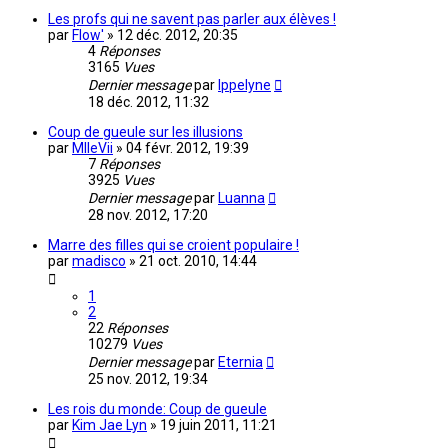
Les profs qui ne savent pas parler aux élèves !
par
Flow'
»
12 déc. 2012, 20:35
4
Réponses
3165
Vues
Dernier message
par
Ippelyne
18 déc. 2012, 11:32
Coup de gueule sur les illusions
par
MlleVii
»
04 févr. 2012, 19:39
7
Réponses
3925
Vues
Dernier message
par
Luanna
28 nov. 2012, 17:20
Marre des filles qui se croient populaire !
par
madisco
»
21 oct. 2010, 14:44
1
2
22
Réponses
10279
Vues
Dernier message
par
Eternia
25 nov. 2012, 19:34
Les rois du monde: Coup de gueule
par
Kim Jae Lyn
»
19 juin 2011, 11:21