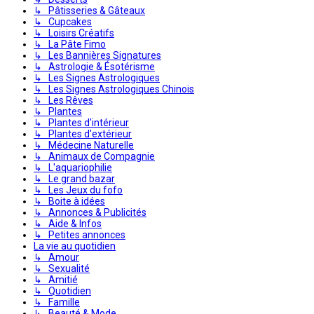
↳ Pâtisseries & Gâteaux
↳ Cupcakes
↳ Loisirs Créatifs
↳ La Pâte Fimo
↳ Les Bannières Signatures
↳ Astrologie & Ésotérisme
↳ Les Signes Astrologiques
↳ Les Signes Astrologiques Chinois
↳ Les Rêves
↳ Plantes
↳ Plantes d'intérieur
↳ Plantes d'extérieur
↳ Médecine Naturelle
↳ Animaux de Compagnie
↳ L'aquariophilie
↳ Le grand bazar
↳ Les Jeux du fofo
↳ Boite à idées
↳ Annonces & Publicités
↳ Aide & Infos
↳ Petites annonces
La vie au quotidien
↳ Amour
↳ Sexualité
↳ Amitié
↳ Quotidien
↳ Famille
↳ Beauté & Mode