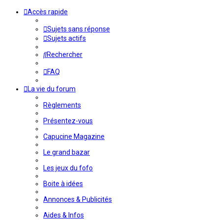
Accès rapide
Sujets sans réponse
Sujets actifs
Rechercher
FAQ
La vie du forum
Règlements
Présentez-vous
Capucine Magazine
Le grand bazar
Les jeux du fofo
Boite à idées
Annonces & Publicités
Aides & Infos