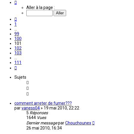
Page
101
Aller à la page :
sur
111
Précédente
1
…
99
100
101
102
103
…
111
Suivante
Sujets
comment arreter de fumer???
par
vaness04
»
19 mai 2010, 22:22
5
Réponses
1644
Vues
Dernier message
par
Chouchounex
26 mai 2010, 16:34