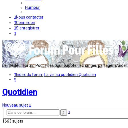
Humour
Nous contacter
Connexion
S’enregistrer
Le meilleur Forum Pour Filles pour papoter, échanger, partager, s'aider en
Index du forum
La vie au quotidien
Quotidien
Rechercher
Quotidien
Nouveau sujet
Recherche
Rechercher
avancée
1663 sujets