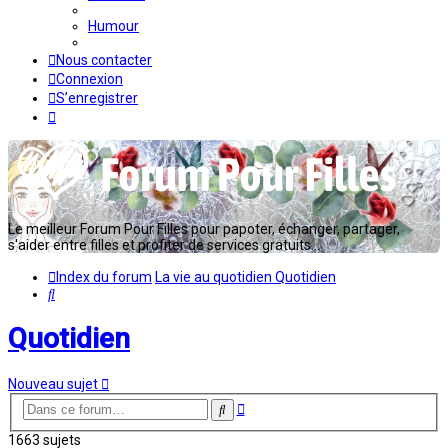
Humour
Nous contacter
Connexion
S’enregistrer
Le meilleur Forum Pour Filles pour papoter, échanger, partager,
s'aider entre filles et profiter de services gratuits...
Index du forum
La vie au quotidien
Quotidien
Rechercher
Quotidien
Nouveau sujet
Recherche
Rechercher
avancée
1663 sujets