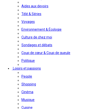
Aides aux devoirs
Télé & Séries
Voyages
Environnement & Écologie
Culture de chez moi
Sondages et débats
Coup de cœur & Coup de gueule
Politique
Loisirs et passions
People
Shopping
Cinéma
Musique
Cuisine