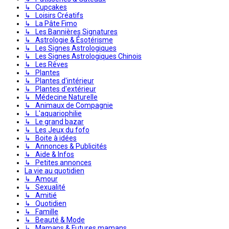
↳ Cupcakes
↳ Loisirs Créatifs
↳ La Pâte Fimo
↳ Les Bannières Signatures
↳ Astrologie & Ésotérisme
↳ Les Signes Astrologiques
↳ Les Signes Astrologiques Chinois
↳ Les Rêves
↳ Plantes
↳ Plantes d'intérieur
↳ Plantes d'extérieur
↳ Médecine Naturelle
↳ Animaux de Compagnie
↳ L'aquariophilie
↳ Le grand bazar
↳ Les Jeux du fofo
↳ Boite à idées
↳ Annonces & Publicités
↳ Aide & Infos
↳ Petites annonces
La vie au quotidien
↳ Amour
↳ Sexualité
↳ Amitié
↳ Quotidien
↳ Famille
↳ Beauté & Mode
↳ Mamans & Futures mamans