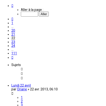
Page
22
Aller à la page :
sur
111
Précédente
1
…
20
21
22
23
24
…
111
Suivante
Sujets
Lundi 22 avril
par
Oriane
»
22 avr. 2013, 06:10
1
2
3