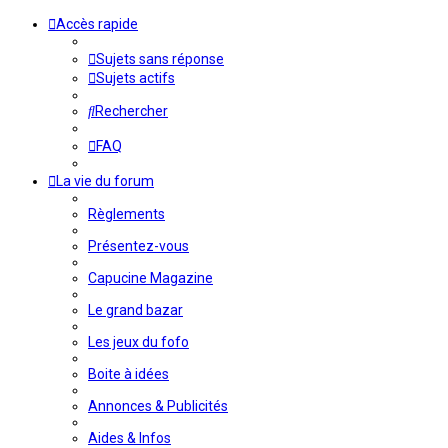
Accès rapide
Sujets sans réponse
Sujets actifs
Rechercher
FAQ
La vie du forum
Règlements
Présentez-vous
Capucine Magazine
Le grand bazar
Les jeux du fofo
Boite à idées
Annonces & Publicités
Aides & Infos