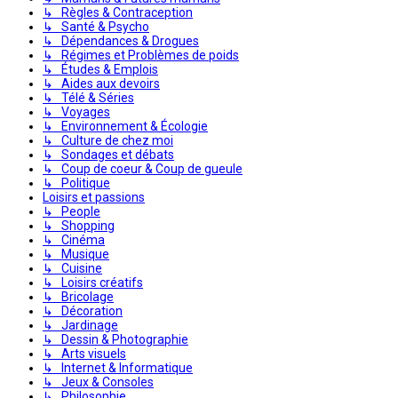
↳ Règles & Contraception
↳ Santé & Psycho
↳ Dépendances & Drogues
↳ Régimes et Problèmes de poids
↳ Études & Emplois
↳ Aides aux devoirs
↳ Télé & Séries
↳ Voyages
↳ Environnement & Écologie
↳ Culture de chez moi
↳ Sondages et débats
↳ Coup de coeur & Coup de gueule
↳ Politique
Loisirs et passions
↳ People
↳ Shopping
↳ Cinéma
↳ Musique
↳ Cuisine
↳ Loisirs créatifs
↳ Bricolage
↳ Décoration
↳ Jardinage
↳ Dessin & Photographie
↳ Arts visuels
↳ Internet & Informatique
↳ Jeux & Consoles
↳ Philosophie