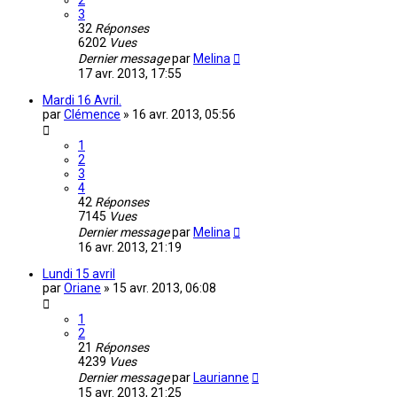
2
3
32
Réponses
6202
Vues
Dernier message
par
Melina
17 avr. 2013, 17:55
Mardi 16 Avril.
par
Clémence
»
16 avr. 2013, 05:56
1
2
3
4
42
Réponses
7145
Vues
Dernier message
par
Melina
16 avr. 2013, 21:19
Lundi 15 avril
par
Oriane
»
15 avr. 2013, 06:08
1
2
21
Réponses
4239
Vues
Dernier message
par
Laurianne
15 avr. 2013, 21:25