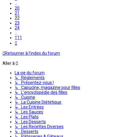
…
20
21
22
23
24
…
111
Suivante
Retourner à l’index du forum
Aller à
La vie du forum
↳ Règlements
↳ Présentez-vous !
↳ Capucine, magazine pour filles
↳ L'encyclopédie des filles
↳ Cuisine
↳ La Cuisine Diététique
↳ Les Entrées
↳ Les Sauces
↳ Les Plats
↳ Les Desserts
↳ Les Recettes Diverses
↳ Desserts
↳ Pâtisseries & Gâteaux