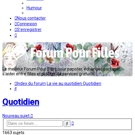
Humour
Nous contacter
Connexion
S’enregistrer
Le meilleur Forum Pour Filles pour papoter, échanger, partager,
s'aider entre filles et profiter de services gratuits...
Index du forum
La vie au quotidien
Quotidien
Rechercher
Quotidien
Nouveau sujet
Recherche
Rechercher
avancée
1663 sujets