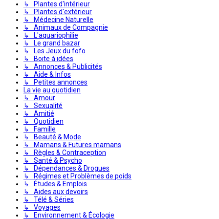
↳ Plantes d'intérieur
↳ Plantes d'extérieur
↳ Médecine Naturelle
↳ Animaux de Compagnie
↳ L'aquariophilie
↳ Le grand bazar
↳ Les Jeux du fofo
↳ Boite à idées
↳ Annonces & Publicités
↳ Aide & Infos
↳ Petites annonces
La vie au quotidien
↳ Amour
↳ Sexualité
↳ Amitié
↳ Quotidien
↳ Famille
↳ Beauté & Mode
↳ Mamans & Futures mamans
↳ Règles & Contraception
↳ Santé & Psycho
↳ Dépendances & Drogues
↳ Régimes et Problèmes de poids
↳ Études & Emplois
↳ Aides aux devoirs
↳ Télé & Séries
↳ Voyages
↳ Environnement & Écologie