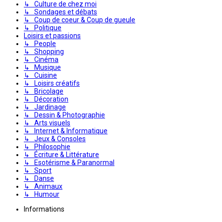
↳ Culture de chez moi
↳ Sondages et débats
↳ Coup de coeur & Coup de gueule
↳ Politique
Loisirs et passions
↳ People
↳ Shopping
↳ Cinéma
↳ Musique
↳ Cuisine
↳ Loisirs créatifs
↳ Bricolage
↳ Décoration
↳ Jardinage
↳ Dessin & Photographie
↳ Arts visuels
↳ Internet & Informatique
↳ Jeux & Consoles
↳ Philosophie
↳ Écriture & Littérature
↳ Esotérisme & Paranormal
↳ Sport
↳ Danse
↳ Animaux
↳ Humour
Informations