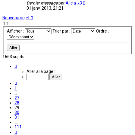
Dernier message
par
Alicia-x3
01 janv. 2013, 21:21
Nouveau sujet
Afficher :
Trier par :
Ordre :
1663 sujets
Page
29
Aller à la page :
sur
111
Précédente
1
…
27
28
29
30
31
…
111
Suivante