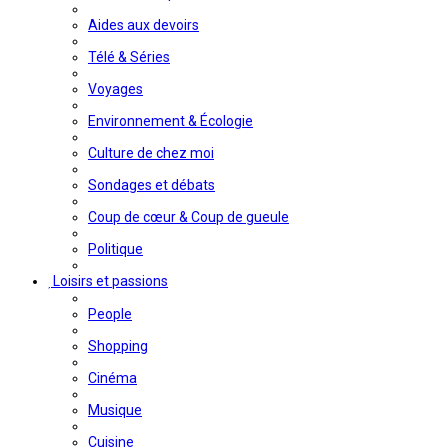
Aides aux devoirs
Télé & Séries
Voyages
Environnement & Écologie
Culture de chez moi
Sondages et débats
Coup de cœur & Coup de gueule
Politique
Loisirs et passions
People
Shopping
Cinéma
Musique
Cuisine