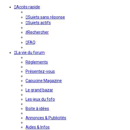
Accès rapide
Sujets sans réponse
Sujets actifs
Rechercher
FAQ
La vie du forum
Règlements
Présentez-vous
Capucine Magazine
Le grand bazar
Les jeux du fofo
Boite à idées
Annonces & Publicités
Aides & Infos