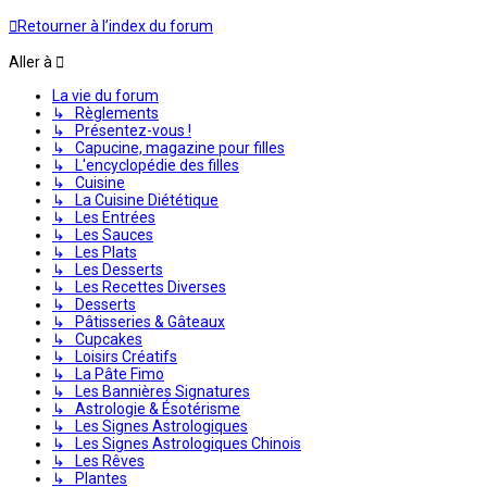
Retourner à l’index du forum
Aller à
La vie du forum
↳ Règlements
↳ Présentez-vous !
↳ Capucine, magazine pour filles
↳ L'encyclopédie des filles
↳ Cuisine
↳ La Cuisine Diététique
↳ Les Entrées
↳ Les Sauces
↳ Les Plats
↳ Les Desserts
↳ Les Recettes Diverses
↳ Desserts
↳ Pâtisseries & Gâteaux
↳ Cupcakes
↳ Loisirs Créatifs
↳ La Pâte Fimo
↳ Les Bannières Signatures
↳ Astrologie & Ésotérisme
↳ Les Signes Astrologiques
↳ Les Signes Astrologiques Chinois
↳ Les Rêves
↳ Plantes