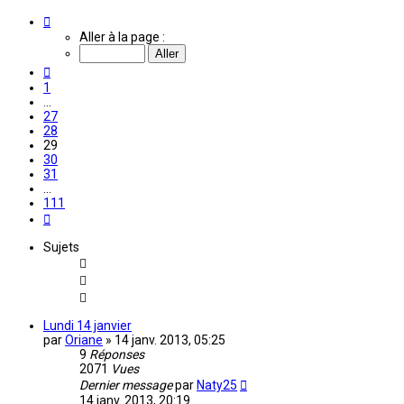
Page
29
Aller à la page :
sur
111
Précédente
1
…
27
28
29
30
31
…
111
Suivante
Sujets
Lundi 14 janvier
par
Oriane
»
14 janv. 2013, 05:25
9
Réponses
2071
Vues
Dernier message
par
Naty25
14 janv. 2013, 20:19