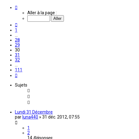
Page
30
Aller à la page :
sur
111
Précédente
1
…
28
29
30
31
32
…
111
Suivante
Sujets
Lundi 31 Décembre
par
luna440
»
31 déc. 2012, 07:55
1
2
14
Réponses