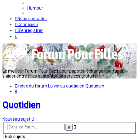
Humour
Nous contacter
Connexion
S’enregistrer
Le meilleur Forum Pour Filles pour papoter, échanger, partager,
s'aider entre filles et profiter de services gratuits...
Index du forum
La vie au quotidien
Quotidien
Rechercher
Quotidien
Nouveau sujet
Recherche
Rechercher
avancée
1663 sujets