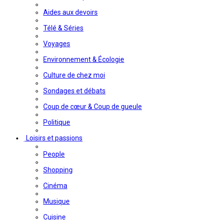
Aides aux devoirs
Télé & Séries
Voyages
Environnement & Écologie
Culture de chez moi
Sondages et débats
Coup de cœur & Coup de gueule
Politique
Loisirs et passions
People
Shopping
Cinéma
Musique
Cuisine