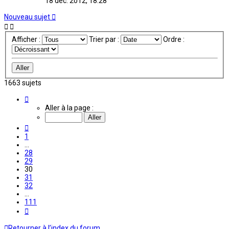
18 déc. 2012, 18:28
Nouveau sujet
Afficher :
Trier par :
Ordre :
1663 sujets
Page
30
Aller à la page :
sur
111
Précédente
1
…
28
29
30
31
32
…
111
Suivante
Retourner à l’index du forum