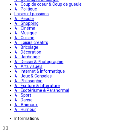
↳ Coup de coeur & Coup de gueule
↳ Politique
Loisirs et passions
↳ People
↳ Shopping
↳ Cinéma
↳ Musique
↳ Cuisine
↳ Loisirs créatifs
↳ Bricolage
↳ Décoration
↳ Jardinage
↳ Dessin & Photographie
↳ Arts visuels
↳ Internet & Informatique
↳ Jeux & Consoles
↳ Philosophie
↳ Écriture & Littérature
↳ Esotérisme & Paranormal
↳ Sport
↳ Danse
↳ Animaux
↳ Humour
Informations