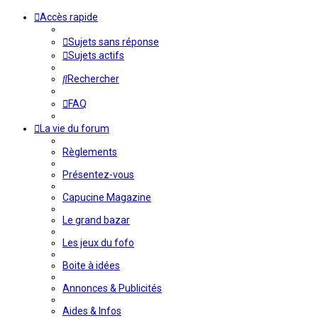
Accès rapide
Sujets sans réponse
Sujets actifs
Rechercher
FAQ
La vie du forum
Règlements
Présentez-vous
Capucine Magazine
Le grand bazar
Les jeux du fofo
Boite à idées
Annonces & Publicités
Aides & Infos