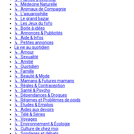
↳ Médecine Naturelle
↳ Animaux de Compagnie
↳ L'aquariophilie
↳ Le grand bazar
↳ Les Jeux du fofo
↳ Boite à idées
↳ Annonces & Publicités
↳ Aide & Infos
↳ Petites annonces
La vie au quotidien
↳ Amour
↳ Sexualité
↳ Amitié
↳ Quotidien
↳ Famille
↳ Beauté & Mode
↳ Mamans & Futures mamans
↳ Règles & Contraception
↳ Santé & Psycho
↳ Dépendances & Drogues
↳ Régimes et Problèmes de poids
↳ Études & Emplois
↳ Aides aux devoirs
↳ Télé & Séries
↳ Voyages
↳ Environnement & Écologie
↳ Culture de chez moi
↳ Sondages et débats