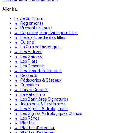
Aller à
La vie du forum
↳ Règlements
↳ Présentez-vous !
↳ Capucine, magazine pour filles
↳ L'encyclopédie des filles
↳ Cuisine
↳ La Cuisine Diététique
↳ Les Entrées
↳ Les Sauces
↳ Les Plats
↳ Les Desserts
↳ Les Recettes Diverses
↳ Desserts
↳ Pâtisseries & Gâteaux
↳ Cupcakes
↳ Loisirs Créatifs
↳ La Pâte Fimo
↳ Les Bannières Signatures
↳ Astrologie & Ésotérisme
↳ Les Signes Astrologiques
↳ Les Signes Astrologiques Chinois
↳ Les Rêves
↳ Plantes
↳ Plantes d'intérieur
↳ Plantes d'extérieur